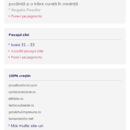
pocăinţă şi o trăire curată în credinţă.
Angela Peschir
Pune-l pe pagina ta
Pasajul zilei
Isaia 31 - 33
Ascultă pasajul zilei
Pune-l pe pagina ta
100% creștin
ariseforchrist.com
cantaricrestine.ro
eBiblia.ro
lectiicuobiecte.ro
proiectulimpreuna.ro
tanarcrestin.net
Mai multe site-uri