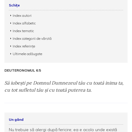
Schițe
Index autori
Index alfabetic
Index tematic
Index categorii de vârstă
Index referințe
Ultimele adăugate
DEUTERONOMUL 6:5
Să iubeşti pe Domnul Dumnezeul tău cu toată inima ta,
cu tot sufletul tău şi cu toată puterea ta.
Un gând
Nu trebuie să alergi după fericire; ea e acolo unde există