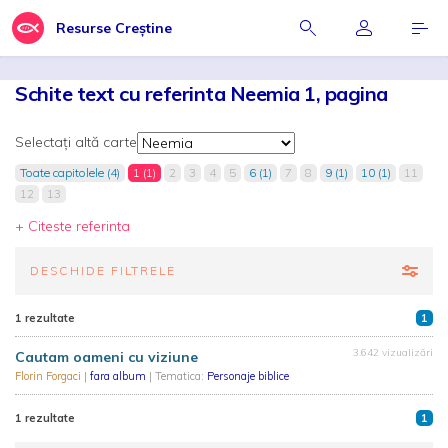
Resurse Creștine
Schite text cu referinta Neemia 1, pagina
Selectați altă carte
Toate capitolele (4)
1 (1)
2
3
4
5
6 (1)
7
8
9 (1)
10 (1)
11
12
13
+ Citeste referinta
DESCHIDE FILTRELE
1 rezultate
1
3.642 vizualizări
Cautam oameni cu viziune
Florin Forgaci
|
fara album
| Tematica:
Personaje biblice
1 rezultate
1