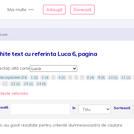
Mai multe
Adaugă
Donează
Luca
hite text cu referinta Luca 6, pagina
ectați altă carte
te capitolele (34)
1 (2)
2 (4)
3
4 (1)
5
6
7
8 (4)
9 (3)
10 (1)
11 (1)
21
22 (1)
23 (1)
24 (3)
iteste referinta
aută
în
Sortează
s-au gasit rezultate pentru criteriile dumneavoastra de cautare.