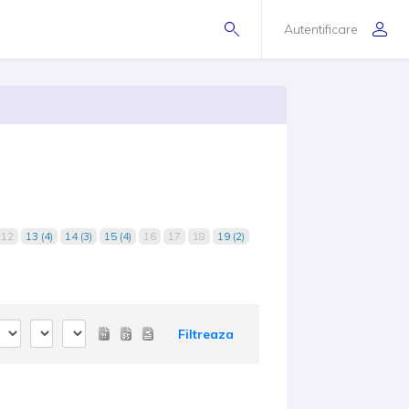
Autentificare
12
13 (4)
14 (3)
15 (4)
16
17
18
19 (2)
Filtreaza