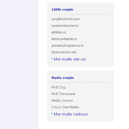
100% creștin
ariseforchrist.com
cantaricrestine.ro
eBiblia.ro
lectiicuobiecte.ro
proiectulimpreuna.ro
tanarcrestin.net
Mai multe site-uri
Radio creștin
RVE Cluj
RVE Timisoara
Radio Unison
Cross One Radio
Mai multe radiouri