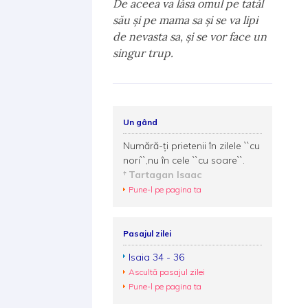
De aceea va lăsa omul pe tatăl
său şi pe mama sa şi se va lipi
de nevasta sa, şi se vor face un
singur trup.
Un gând
Numără-ţi prietenii în zilele ``cu
nori``,nu în cele ``cu soare``.
Tartagan Isaac
Pune-l pe pagina ta
Pasajul zilei
Isaia 34 - 36
Ascultă pasajul zilei
Pune-l pe pagina ta