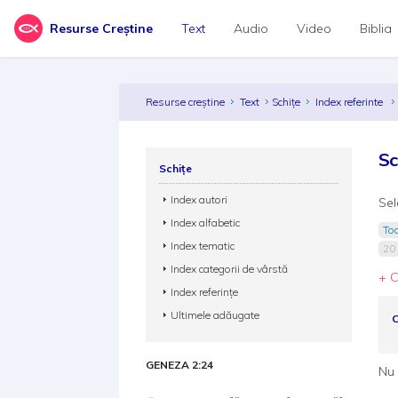
Resurse Creștine
Text
Audio
Video
Biblia
Resurse creștine
Text
Schițe
Index referinte
Sc
Schițe
Index autori
Sel
Index alfabetic
Toa
Index tematic
20
Index categorii de vârstă
+ C
Index referințe
Ultimele adăugate
C
GENEZA 2:24
Nu 