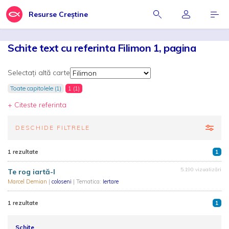
Resurse Creștine
Schite text cu referinta Filimon 1, pagina
Selectați altă carte
Toate capitolele (1)
1 (1)
+ Citeste referinta
DESCHIDE FILTRELE
1 rezultate
1
5.190 vizualizări
Te rog iartă-l
Marcel Demian
|
coloseni
| Tematica:
Iertare
1 rezultate
1
Schițe