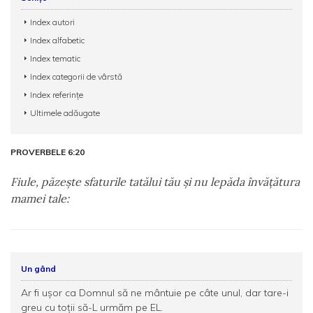
Index autori
Index alfabetic
Index tematic
Index categorii de vârstă
Index referințe
Ultimele adăugate
PROVERBELE 6:20
Fiule, păzeşte sfaturile tatălui tău şi nu lepăda învăţătura
mamei tale:
Un gând
Ar fi uşor ca Domnul să ne mântuie pe câte unul, dar tare-i
greu cu toţii să-L urmăm pe EL.