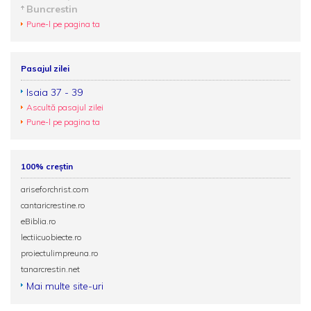
Buncrestin
Pune-l pe pagina ta
Pasajul zilei
Isaia 37 - 39
Ascultă pasajul zilei
Pune-l pe pagina ta
100% creștin
ariseforchrist.com
cantaricrestine.ro
eBiblia.ro
lectiicuobiecte.ro
proiectulimpreuna.ro
tanarcrestin.net
Mai multe site-uri