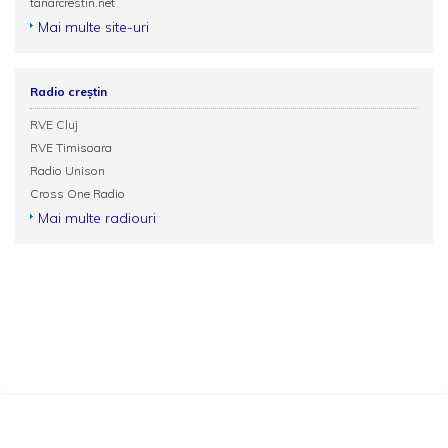
tanarcrestin.net
Mai multe site-uri
Radio creștin
RVE Cluj
RVE Timisoara
Radio Unison
Cross One Radio
Mai multe radiouri
Termeni și condiții
Politica de confidențialitate