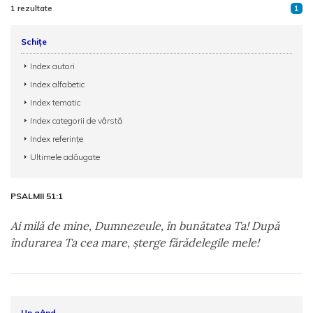
1 rezultate
1
Schițe
Index autori
Index alfabetic
Index tematic
Index categorii de vârstă
Index referințe
Ultimele adăugate
PSALMII 51:1
Ai milă de mine, Dumnezeule, în bunătatea Ta! După
îndurarea Ta cea mare, şterge fărădelegile mele!
Un gând