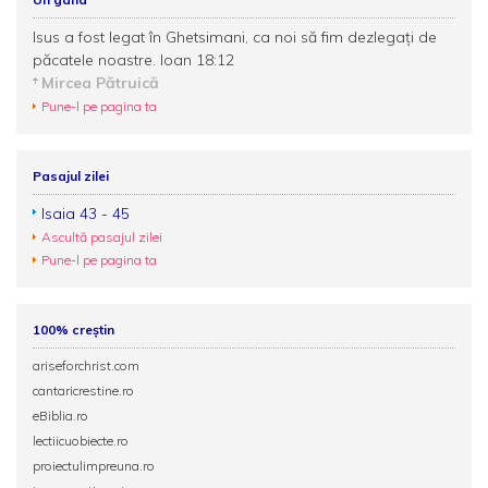
Isus a fost legat în Ghetsimani, ca noi să fim dezlegaţi de
păcatele noastre. Ioan 18:12
Mircea Pătruică
Pune-l pe pagina ta
Pasajul zilei
Isaia 43 - 45
Ascultă pasajul zilei
Pune-l pe pagina ta
100% creștin
ariseforchrist.com
cantaricrestine.ro
eBiblia.ro
lectiicuobiecte.ro
proiectulimpreuna.ro