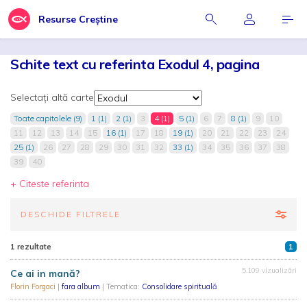
Resurse Creștine
Schite text cu referinta Exodul 4, pagina
Selectați altă carte
Toate capitolele (9)
1 (1)
2 (1)
3
4 (1)
5 (1)
6
7
8 (1)
9
10
11
12
13
14
15
16 (1)
17
18
19 (1)
20
21
22
23
24
25 (1)
26
27
28
29
30
31
32
33 (1)
34
35
36
37
38
39
40
+ Citeste referinta
DESCHIDE FILTRELE
1 rezultate
1
5.109 vizualizări
Ce ai in mană?
Florin Forgaci
|
fara album
| Tematica:
Consolidare spirituală