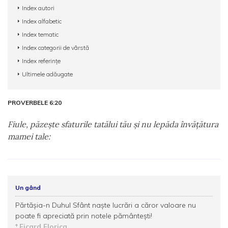
Index autori
Index alfabetic
Index tematic
Index categorii de vârstă
Index referințe
Ultimele adăugate
PROVERBELE 6:20
Fiule, păzeşte sfaturile tatălui tău şi nu lepăda învăţătura
mamei tale:
Un gând
Părtăşia-n Duhul Sfânt naşte lucrări a căror valoare nu
poate fi apreciată prin notele pământeşti!
Ficard Florica