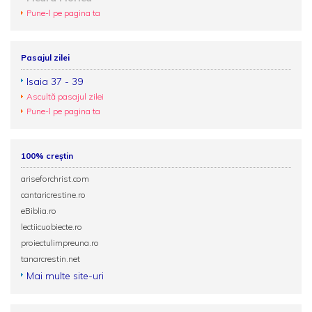
Pune-l pe pagina ta
Pasajul zilei
Isaia 37 - 39
Ascultă pasajul zilei
Pune-l pe pagina ta
100% creștin
ariseforchrist.com
cantaricrestine.ro
eBiblia.ro
lectiicuobiecte.ro
proiectulimpreuna.ro
tanarcrestin.net
Mai multe site-uri