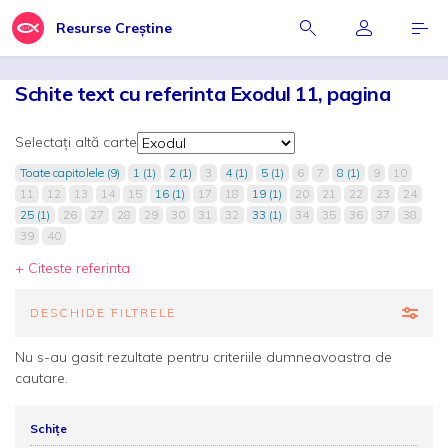
Resurse Creștine
Schite text cu referinta Exodul 11, pagina
Selectați altă carte
Toate capitolele (9)
1 (1)
2 (1)
3
4 (1)
5 (1)
6
7
8 (1)
9
10
11
12
13
14
15
16 (1)
17
18
19 (1)
20
21
22
23
24
25 (1)
26
27
28
29
30
31
32
33 (1)
34
35
36
37
38
39
40
+ Citeste referinta
DESCHIDE FILTRELE
Nu s-au gasit rezultate pentru criteriile dumneavoastra de
cautare.
Schițe