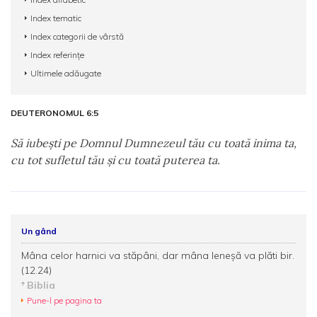
Index tematic
Index categorii de vârstă
Index referințe
Ultimele adăugate
DEUTERONOMUL 6:5
Să iubeşti pe Domnul Dumnezeul tău cu toată inima ta,
cu tot sufletul tău şi cu toată puterea ta.
Un gând
Mâna celor harnici va stăpâni, dar mâna leneşă va plăti bir.
(12.24)
Biblia
Pune-l pe pagina ta