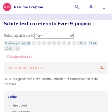
Resurse Creștine
Schite text cu referinta Evrei 9, pagina
Selectați altă carte
Toate capitolele (7)
1
2
3
4
5
6
7
8
9
10 (1)
11 (4)
12 (2)
13
+ Citeste referinta
DESCHIDE FILTRELE
Nu s-au gasit rezultate pentru criteriile dumneavoastra de
cautare.
Schițe
Index autori
Index alfabetic