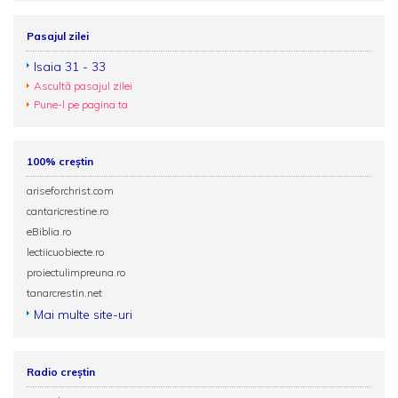
Pasajul zilei
Isaia 31 - 33
Ascultă pasajul zilei
Pune-l pe pagina ta
100% creștin
ariseforchrist.com
cantaricrestine.ro
eBiblia.ro
lectiicuobiecte.ro
proiectulimpreuna.ro
tanarcrestin.net
Mai multe site-uri
Radio creștin