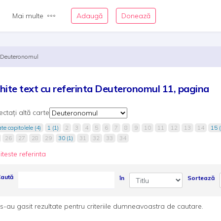
Mai multe
Adaugă
Donează
Deuteronomul
hite text cu referinta Deuteronomul 11, pagina
ectați altă carte
te capitolele (4)
1 (1)
2
3
4
5
6
7
8
9
10
11
12
13
14
15 (
26
27
28
29
30 (1)
31
32
33
34
iteste referinta
aută
în
Sortează
s-au gasit rezultate pentru criteriile dumneavoastra de cautare.