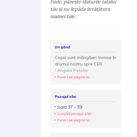
Fiule, păzeşte sfaturile tatălui
tău şi nu lepăda învăţătura
mamei tale:
Un gând
Copiii sunt mângâieri trimise în
drumul nostru spre CER.
Angela Peschir
Pune-l pe pagina ta
Pasajul zilei
Isaia 37 - 39
Ascultă pasajul zilei
Pune-l pe pagina ta