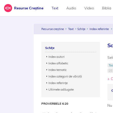
Resurse Creștine
Text
Audio
Video
Biblia
Resurse creștine
Text
Schițe
Index referinte
Sc
Schițe
Index autori
Sel
Index alfabetic
Toa
Index tematic
25
Index categorii de vârstă
+ C
Index referințe
Ultimele adăugate
C
PROVERBELE 6:20
Nu 