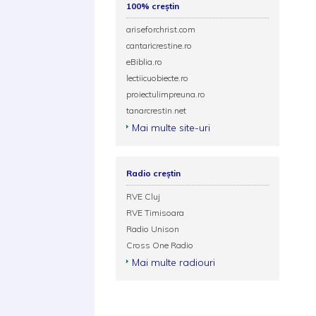
100% creștin
ariseforchrist.com
cantaricrestine.ro
eBiblia.ro
lectiicuobiecte.ro
proiectulimpreuna.ro
tanarcrestin.net
Mai multe site-uri
Radio creștin
RVE Cluj
RVE Timisoara
Radio Unison
Cross One Radio
Mai multe radiouri