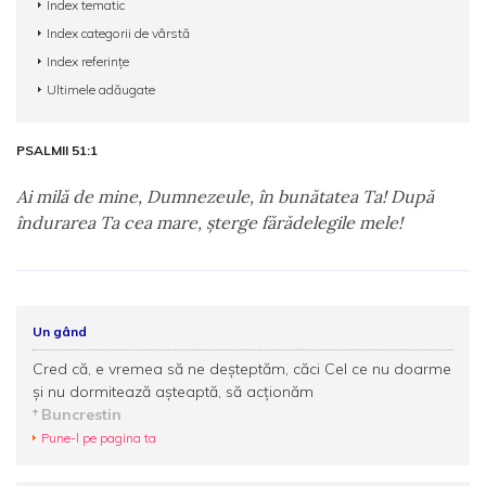
Index tematic
Index categorii de vârstă
Index referințe
Ultimele adăugate
PSALMII 51:1
Ai milă de mine, Dumnezeule, în bunătatea Ta! După
îndurarea Ta cea mare, şterge fărădelegile mele!
Un gând
Cred că, e vremea să ne deşteptăm, căci Cel ce nu doarme
şi nu dormitează aşteaptă, să acţionăm
Buncrestin
Pune-l pe pagina ta