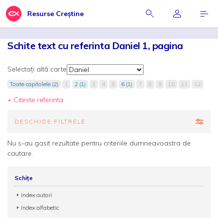
Resurse Creștine
Schite text cu referinta Daniel 1, pagina
Selectați altă carte
Toate capitolele (2)
1
2 (1)
3
4
5
6 (1)
7
8
9
10
11
12
+ Citeste referinta
DESCHIDE FILTRELE
Nu s-au gasit rezultate pentru criteriile dumneavoastra de
cautare.
Schițe
Index autori
Index alfabetic