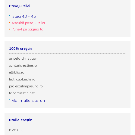
Pasajul zilei
Isaia 43 - 45
Ascultă pasajul zilei
Pune-l pe pagina ta
100% creștin
ariseforchrist.com
cantaricrestine.ro
eBiblia.ro
lectiicuobiecte.ro
proiectulimpreuna.ro
tanarcrestin.net
Mai multe site-uri
Radio creștin
RVE Cluj