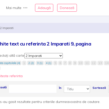
Mai multe
Adaugă
Donează
2 Imparati
hite text cu referinta 2 Imparati 9, pagina
ectați altă carte
te capitolele (4)
1
2 (2)
3 (1)
4 (1)
5
6
7
8
9
10
11
12
13
14
iteste referinta
aută
în
Sortează
s-au gasit rezultate pentru criteriile dumneavoastra de cautare.