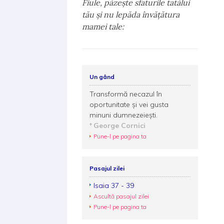
Fiule, păzeşte sfaturile tatălui
tău şi nu lepăda învăţătura
mamei tale:
Un gând
Transformă necazul în
oportunitate și vei gusta
minuni dumnezeiești.
George Cornici
Pune-l pe pagina ta
Pasajul zilei
Isaia 37 - 39
Ascultă pasajul zilei
Pune-l pe pagina ta