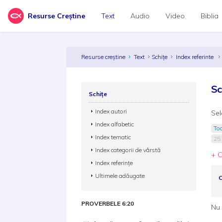
Resurse Creștine
Text
Audio
Video
Biblia
Resurse creștine
Text
Schițe
Index referinte
Sc
Schițe
Index autori
Sel
Index alfabetic
Toa
Index tematic
25
Index categorii de vârstă
+ C
Index referințe
Ultimele adăugate
C
PROVERBELE 6:20
Nu 