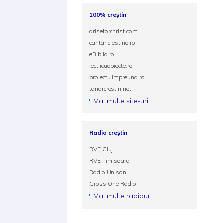
100% creștin
ariseforchrist.com
cantaricrestine.ro
eBiblia.ro
lectiicuobiecte.ro
proiectulimpreuna.ro
tanarcrestin.net
Mai multe site-uri
Radio creștin
RVE Cluj
RVE Timisoara
Radio Unison
Cross One Radio
Mai multe radiouri