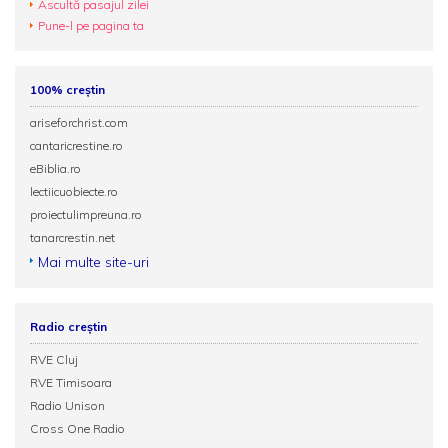
Ascultă pasajul zilei
Pune-l pe pagina ta
100% creștin
ariseforchrist.com
cantaricrestine.ro
eBiblia.ro
lectiicuobiecte.ro
proiectulimpreuna.ro
tanarcrestin.net
Mai multe site-uri
Radio creștin
RVE Cluj
RVE Timisoara
Radio Unison
Cross One Radio