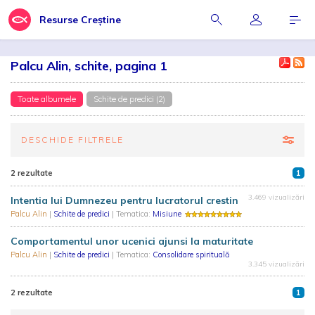
Resurse Creștine
Palcu Alin, schite, pagina 1
Toate albumele
Schite de predici (2)
DESCHIDE FILTRELE
2 rezultate
1
3.469 vizualizări
Intentia lui Dumnezeu pentru lucratorul crestin
Palcu Alin
|
Schite de predici
| Tematica:
Misiune
Comportamentul unor ucenici ajunsi la maturitate
Palcu Alin
|
Schite de predici
| Tematica:
Consolidare spirituală
3.345 vizualizări
2 rezultate
1