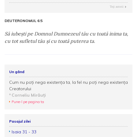
Toţi autorii
DEUTERONOMUL 6:5
Să iubeşti pe Domnul Dumnezeul tău cu toată inima ta,
cu tot sufletul tău şi cu toată puterea ta.
Un gând
Cum nu poţi nega existenţa ta, la fel nu poţi nega existenţa
Creatorului
Corneliu Mirăuţi
Pune-l pe pagina ta
Pasajul zilei
Isaia 31 - 33