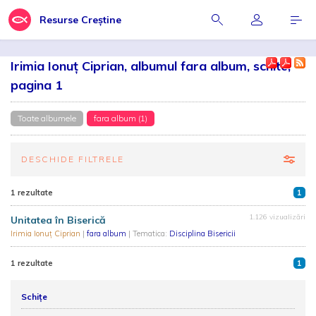
Resurse Creștine
Irimia Ionuț Ciprian, albumul fara album, schite,
pagina 1
Toate albumele
fara album (1)
DESCHIDE FILTRELE
1 rezultate
1
1.126 vizualizări
Unitatea în Biserică
Irimia Ionuț Ciprian
|
fara album
| Tematica:
Disciplina Bisericii
1 rezultate
1
Schițe