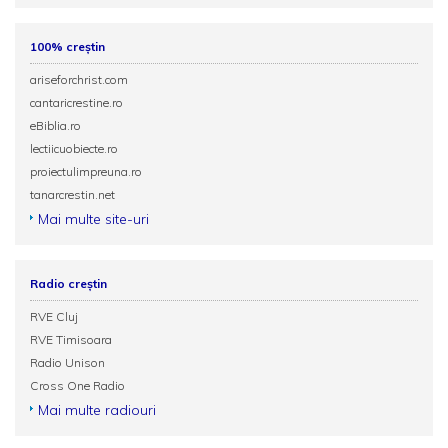
100% creștin
ariseforchrist.com
cantaricrestine.ro
eBiblia.ro
lectiicuobiecte.ro
proiectulimpreuna.ro
tanarcrestin.net
Mai multe site-uri
Radio creștin
RVE Cluj
RVE Timisoara
Radio Unison
Cross One Radio
Mai multe radiouri