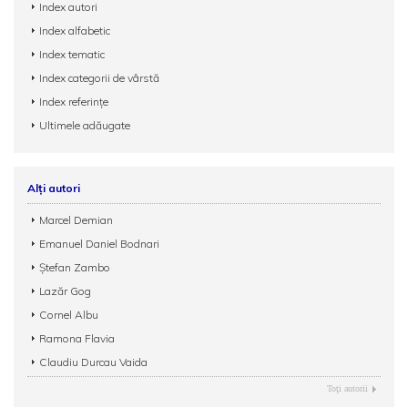
Index autori
Index alfabetic
Index tematic
Index categorii de vârstă
Index referințe
Ultimele adăugate
Alți autori
Marcel Demian
Emanuel Daniel Bodnari
Ștefan Zambo
Lazăr Gog
Cornel Albu
Ramona Flavia
Claudiu Durcau Vaida
Toţi autorii