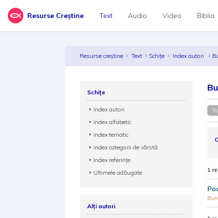
Resurse Creștine
Text
Audio
Video
Biblia
Resurse creștine
Text
Schițe
Index autori
B
Bu
Schițe
Index autori
To
Index alfabetic
Index tematic
C
Index categorii de vârstă
Index referințe
1 re
Ultimele adăugate
Poc
Bun
Alți autori