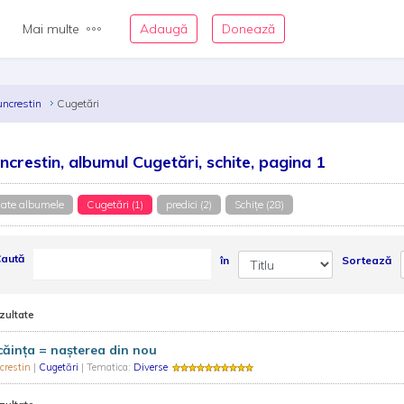
Mai multe
Adaugă
Donează
uncrestin
Cugetări
ncrestin, albumul Cugetări, schite, pagina 1
ate albumele
Cugetări (1)
predici (2)
Schiţe (28)
aută
în
Sortează
zultate
ăinţa = naşterea din nou
crestin
|
Cugetări
| Tematica:
Diverse