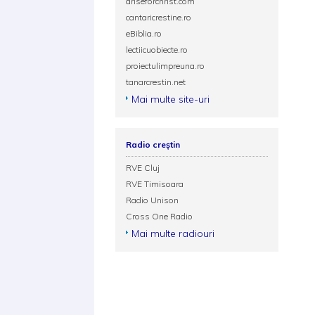
ariseforchrist.com
cantaricrestine.ro
eBiblia.ro
lectiicuobiecte.ro
proiectulimpreuna.ro
tanarcrestin.net
Mai multe site-uri
Radio creștin
RVE Cluj
RVE Timisoara
Radio Unison
Cross One Radio
Mai multe radiouri