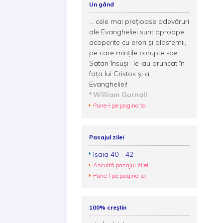
Un gând
... cele mai prețioase adevăruri
ale Evangheliei sunt aproape
acoperite cu erori și blasfemii,
pe care mințile corupte -de
Satan însuși- le-au aruncat în
fața lui Cristos și a
Evangheliei!
William Gurnall
Pune-l pe pagina ta
Pasajul zilei
Isaia 40 - 42
Ascultă pasajul zilei
Pune-l pe pagina ta
100% creștin