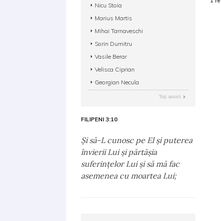
1 re
Nicu Stoia
Marius Martis
Mihai Tarnaveschi
Sorin Dumitru
Vasile Berar
Velisca Ciprian
Georgian Necula
Toţi autorii
FILIPENI 3:10
Şi să-L cunosc pe El şi puterea
învierii Lui şi părtăşia
suferinţelor Lui şi să mă fac
asemenea cu moartea Lui;