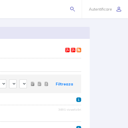
Autentificare
Filtreaza
1
3.691 vizualizări