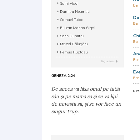
Sami Vlad
Ben
Dumitru Neamtiu
Do
Samuel Tutac
Ben
Bulzan Marian Gigel
Chi
Sorin Dumitru
Ben
Marcel Călugăru
Remus Ruptasu
Anc
Ben
Toţi autorii
Eve
GENEZA 2:24
Ben
De aceea va lăsa omul pe tatăl
6 re
său şi pe mama sa şi se va lipi
de nevasta sa, şi se vor face un
singur trup.