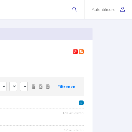
Autentificare
Filtreaza
1
170 vizualizări
52 vizualizări