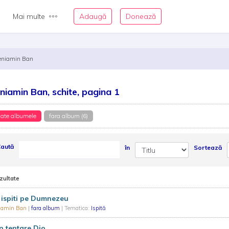
Mai multe
Adaugă
Donează
eniamin Ban
niamin Ban, schite, pagina 1
ate albumele
fara album (6)
aută
în
Sortează
zultate
ispiti pe Dumnezeu
iamin Ban
|
fara album
| Tematica:
Ispită
 tentare Dio