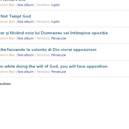
iamin Ban
|
fara album
| Tematica:
Ispită
 Not Tempt God
iamin Ban
|
fara album
| Tematica:
Ispită
ar și făcând voia lui Dumnezeu vei întâmpina opoziție
iamin Ban
|
fara album
| Tematica:
Persecuție
he faccendo la volonta di Dio vivrai opposizioni
iamin Ban
|
fara album
| Tematica:
Persecuție
n while doing the will of God, you will face opposition
iamin Ban
|
fara album
| Tematica:
Persecuție
zultate