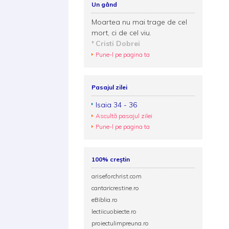
Un gând
Moartea nu mai trage de cel
mort, ci de cel viu.
Cristi Dobrei
Pune-l pe pagina ta
Pasajul zilei
Isaia 34 - 36
Ascultă pasajul zilei
Pune-l pe pagina ta
100% creștin
ariseforchrist.com
cantaricrestine.ro
eBiblia.ro
lectiicuobiecte.ro
proiectulimpreuna.ro