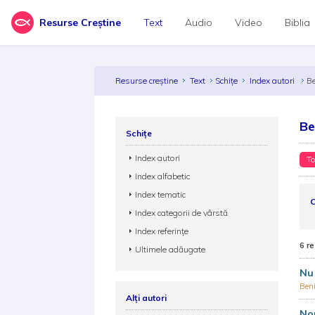
Resurse Creștine
Text
Audio
Video
Biblia
Resurse creștine
Text
Schițe
Index autori
B
Be
Schițe
Index autori
To
Index alfabetic
Index tematic
C
Index categorii de vârstă
Index referințe
6 re
Ultimele adăugate
Nu 
Ben
Alți autori
Non