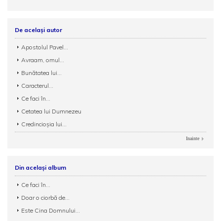
De același autor
Apostolul Pavel...
Avraam, omul...
Bunătatea lui...
Caracterul...
Ce faci în...
Cetatea lui Dumnezeu
Credincioșia lui...
Inainte
Din același album
Ce faci în...
Doar o ciorbă de...
Este Cina Domnului...