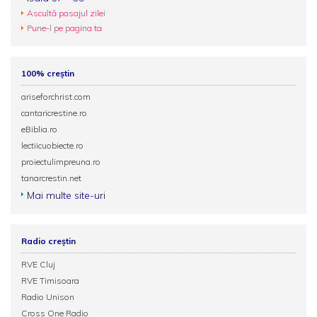
Ascultă pasajul zilei
Pune-l pe pagina ta
100% creștin
ariseforchrist.com
cantaricrestine.ro
eBiblia.ro
lectiicuobiecte.ro
proiectulimpreuna.ro
tanarcrestin.net
Mai multe site-uri
Radio creștin
RVE Cluj
RVE Timisoara
Radio Unison
Cross One Radio