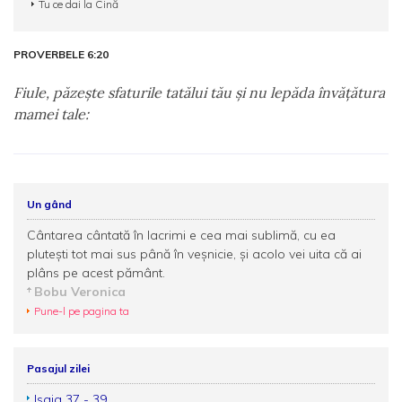
Tu ce dai la Cină
PROVERBELE 6:20
Fiule, păzeşte sfaturile tatălui tău şi nu lepăda învăţătura
mamei tale:
Un gând
Cântarea cântată în lacrimi e cea mai sublimă, cu ea
pluteşti tot mai sus până în veşnicie, şi acolo vei uita că ai
plâns pe acest pământ.
Bobu Veronica
Pune-l pe pagina ta
Pasajul zilei
Isaia 37 - 39