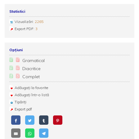
Statistici
Vizualizări:
2265
Export PDF:
3
Opțiuni
Gramatical
Diacritice
Complet
Adăugați la favorite
Adăugați într-o listă
Tipăriți
Export pdf