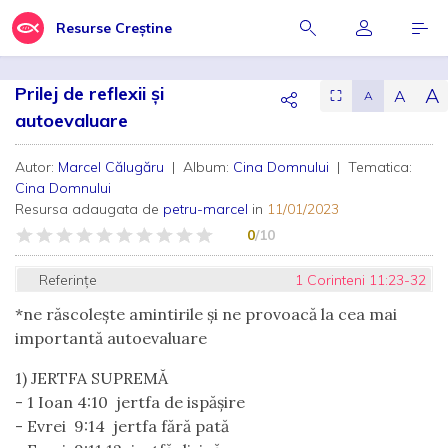
Resurse Creștine
Prilej de reflexii și
A
A
⛶
A
autoevaluare
Autor:
Marcel Călugăru
| Album:
Cina Domnului
| Tematica:
Cina Domnului
Resursa adaugata de
petru-marcel
in
11/01/2023
0
/10
Referințe
1 Corinteni 11:23-32
*ne răscolește amintirile și ne provoacă la cea mai
importantă autoevaluare
1) JERTFA SUPREMĂ
- 1 Ioan 4:10 jertfa de ispășire
- Evrei 9:14 jertfa fără pată