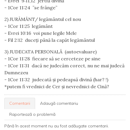
- Evrei 9:11,12 jertfă divină
- 1Cor 11:24 ”se frânge”
2) JURĂMÂNT/ legământul cel nou
- 1Cor 11:25 legământ
- Evrei 10:16 voi pune legile Mele
- Fil 2:12 duceți până la capăt legământul
3) JUDECATA PERSONALĂ (autoevaluare)
- 1Cor 11:28 fiecare să se cerceteze pe sine
- 1Cor 11:31 dacă ne judecăm corect, nu ne mai judecă
Dumnezeu
- 1Cor 11:32 judecată și pedeapsă divină (har? !)
*putem fi vrednici de Cer și nevrednici de Cină?
Comentarii
Adaugă comentariu
Raportează o problemă
Până în acest moment nu au fost adăugate comentarii.