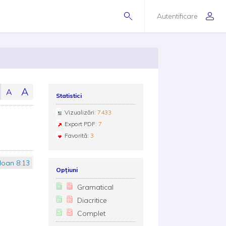
Autentificare
A
A
Statistici
Vizualizări:
7433
Export PDF:
7
Favorită:
3
Ioan 8:13
Opțiuni
Gramatical
Diacritice
Complet