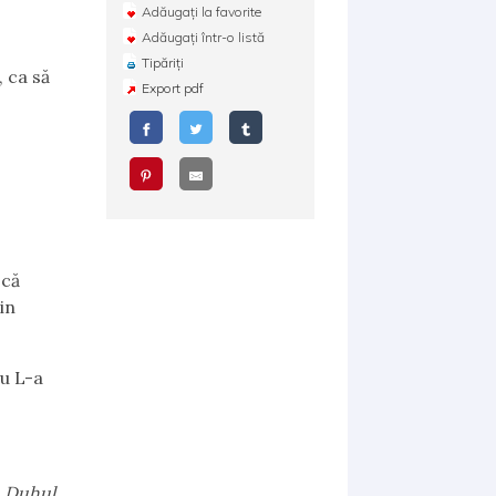
Adăugați la favorite
Adăugați într-o listă
Tipăriți
, ca să
Export pdf
 că
in
nu L-a
n Duhul,