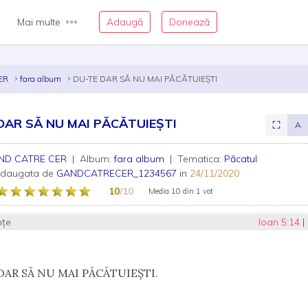
Mai multe
Adaugă
Donează
ER
fara album
DU-TE DAR SĂ NU MAI PĂCĂTUIEȘTI
DAR SĂ NU MAI PĂCĂTUIEȘTI
⛶
A
ND CATRE CER
| Album:
fara album
| Tematica:
Păcatul
adaugata de
GANDCATRECER_1234567
in
24/11/2020
10
/10
Media
10
din
1 vot
nțe
Ioan 5:14
|
DAR S
Ă NU MAI PĂCĂTUIEȘTI.