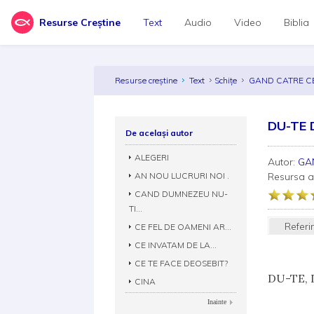
Resurse Creștine
Text
Audio
Video
Biblia
Resurse creștine
Text
Schițe
GAND CATRE C
DU-TE 
De același autor
ALEGERI
Autor:
GA
AN NOU LUCRURI NOI .
Resursa 
CAND DUMNEZEU NU-
TI...
Referi
CE FEL DE OAMENI AR...
CE INVATAM DE LA...
CE TE FACE DEOSEBIT?
DU-TE, 
CINA
Inainte