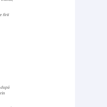
 firii
m după
rin