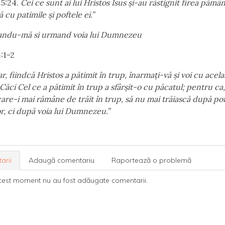
 5:24.
Cei ce sunt ai lui Hristos Isus şi-au răstignit firea pămâ
cu patimile şi poftele ei.”
andu-mă si urmand voia lui Dumnezeu
:1-2
ar, fiindcă Hristos a pătimit în trup, înarmaţi-vă şi voi cu acela
Căci Cel ce a pătimit în trup a sfârşit-o cu păcatul; pentru ca,
are-i mai rămâne de trăit în trup, să nu mai trăiască după pof
r, ci după voia lui Dumnezeu.”
arii
Adaugă comentariu
Raportează o problemă
cest moment nu au fost adăugate comentarii.