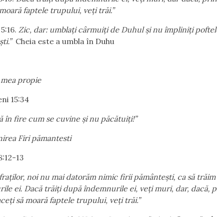
 moară faptele trupului, veţi trăi.”
 5:16.
Zic, dar: umblaţi cârmuiţi de Duhul şi nu împliniţi poftele
ti.”
Cheia este a umbla în Duhu
a mea propie
eni 15:34
ă în fire cum se cuvine şi nu păcătuiţi!”
nirea Firi pămantesti
:12-13
fraţilor, noi nu mai datorăm nimic firii pământeşti, ca să trăi
le ei. Dacă trăiţi după îndemnurile ei, veţi muri, dar, dacă, p
ceţi să moară faptele trupului, veţi trăi.”