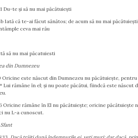
1 Du-te şi să nu mai păcătuieşti
4b Iată că te-ai făcut sănătos; de acum să nu
mai păcătuieşti
 întâmple ceva mai rău
ută să nu mai păcatuiesti
rea din Dumnezeu
9 Oricine este născut din Dumnezeu nu păcătuieşte, pentru
*
Lui rămâne în el; şi nu poate păcătui, fiindcă este născut d
eu.
6
Oricine rămâne în El nu păcătuieşte; oricine păcătuieşte 
ici nu L-a cunoscut.
 Sfant
8:13.
Dacă trăiţi după îndemnurile ei, veţi muri; dar dacă, pri