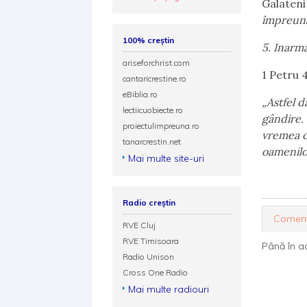
Galateni
împreună 
100% creștin
5. Inarm
ariseforchrist.com
1 Petru 4
cantaricrestine.ro
eBiblia.ro
„
Astfel d
lectiicuobiecte.ro
gândire. 
proiectulimpreuna.ro
vremea c
tanarcrestin.net
oamenilo
Mai multe site-uri
Radio creștin
Coment
RVE Cluj
RVE Timisoara
Până în a
Radio Unison
Cross One Radio
Mai multe radiouri