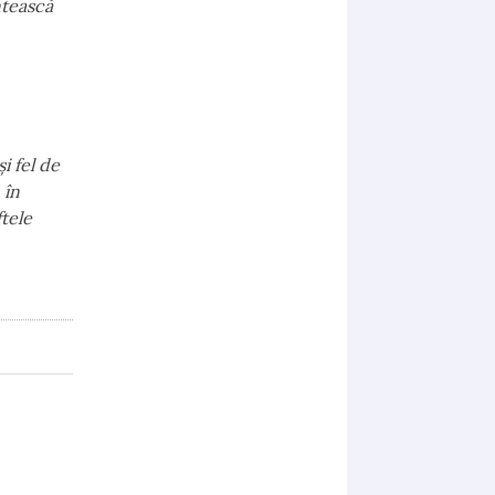
ntească
şi fel de
 în
tele