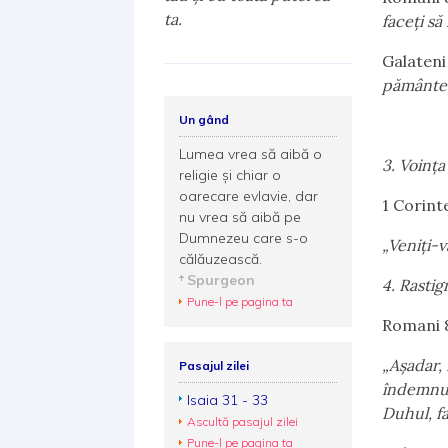
ta.
faceţi să
Galateni
pământeş
Un gând
Lumea vrea să aibă o
3. Voinț
religie şi chiar o
oarecare evlavie, dar
1 Corint
nu vrea să aibă pe
Dumnezeu care s-o
„Veniţi-v
călăuzească.
Spurgeon
4. Rastig
Pune-l pe pagina ta
Romani 8
„Aşadar, 
Pasajul zilei
îndemnuri
Isaia 31 - 33
Duhul, fa
Ascultă pasajul zilei
Pune-l pe pagina ta