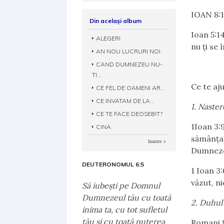
IOAN 8:1
Din același album
Ioan 5:1
ALEGERI
nu ţi se
AN NOU LUCRURI NOI .
CAND DUMNEZEU NU-
TI...
Ce te aj
CE FEL DE OAMENI AR...
CE INVATAM DE LA...
1. Naste
CE TE FACE DEOSEBIT?
1Ioan 3:
CINA
sămânţa
Inainte
Dumnez
DEUTERONOMUL 6:5
1 Ioan 3:
văzut, n
Să iubeşti pe Domnul
Dumnezeul tău cu toată
2. Duhul
inima ta, cu tot sufletul
tău şi cu toată puterea
Romani 