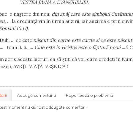
VESTEA BUNĂ A EVANGHELIEI.
bue
o naştere din nou,
din apă( care este simbolul Cuvîntului
eu
, ... la credunţă vin în urma auzirii, iar auzirea e prin cuvîn
Romani 10.17),
Duh, ... ce este
născut din carne este carne şi ce este născu
..
Ioan 3. 6., ...
Cine este în Hristos este o făptură nouă ...2 Co
m scris aceste lucruri ca să ştiţi că voi, care credeţi în Num
nezeu, AVEŢI
VIAŢĂ
VEŞNICĂ !
arii
Adaugă comentariu
Raportează o problemă
cest moment nu au fost adăugate comentarii.