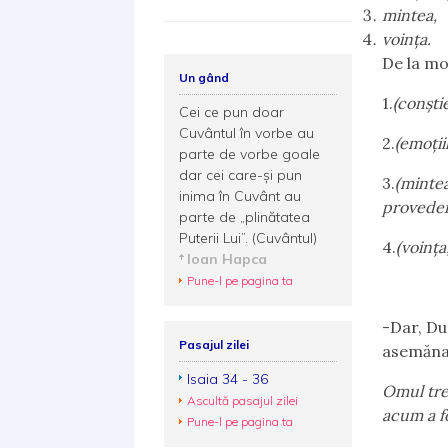
mintea,
voinţa.
De la m
Un gând
1.
(conşti
Cei ce pun doar
Cuvântul în vorbe au
2.
(emoţii
parte de vorbe goale
dar cei care-și pun
3.
(mintea
inima în Cuvânt au
provedenţ
parte de „plinătatea
Puterii Lui”. (Cuvântul)
4.
(voinţa
Ioan Hapca
Pune-l pe pagina ta
-Dar, Du
Pasajul zilei
asemăna
Isaia 34 - 36
Omul tre
Ascultă pasajul zilei
acum a f
Pune-l pe pagina ta