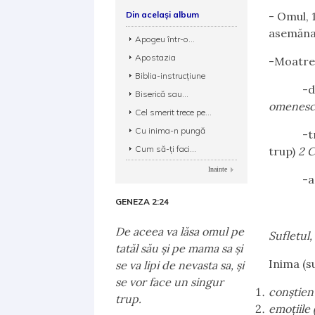
Din același album
- Omul, 1
asemăna
Apogeu într-o...
Apostazia
-Moatre
Biblia-instrucţiune
-d
Biserică sau...
omenesc 
Cel smerit trece pe...
Cu inima-n pungă
-t
Cum să-ţi faci...
trup)
2 C
Inainte
-a
GENEZA 2:24
De aceea va lăsa omul pe
Sufletul,
tatăl său şi pe mama sa şi
Inima (s
se va lipi de nevasta sa, şi
se vor face un singur
conştienţ
trup.
emoţiile 