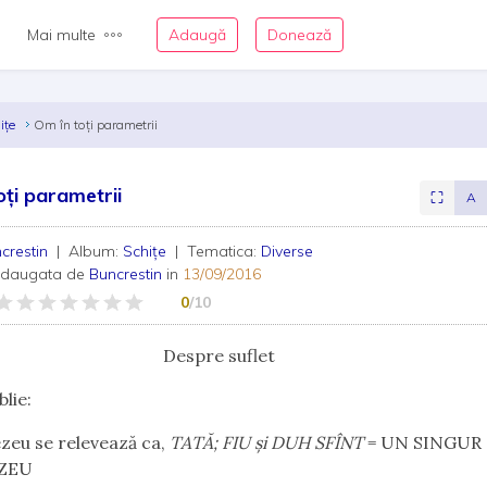
Mai multe
Adaugă
Donează
iţe
Om în toţi parametrii
oţi parametrii
⛶
A
crestin
| Album:
Schiţe
| Tematica:
Diverse
adaugata de
Buncrestin
in
13/09/2016
0
/10
Despre suflet
blie:
eu se relevează ca,
TATĂ; FIU şi DUH SFÎNT
= UN SINGUR
ZEU