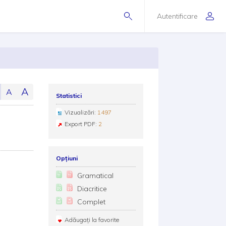
Autentificare
A
A
Statistici
Vizualizări:
1497
Export PDF:
2
Opțiuni
Gramatical
Diacritice
Complet
Adăugați la favorite