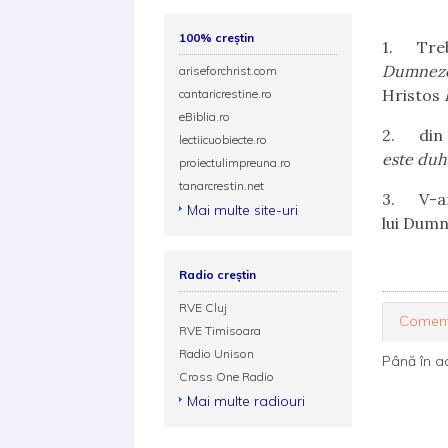
100% creștin
1.
Tre
Dumnez
ariseforchrist.com
Hristos
cantaricrestine.ro
eBiblia.ro
2.
din 
lectiicuobiecte.ro
este duh.
proiectulimpreuna.ro
tanarcrestin.net
3.
V-a
Mai multe site-uri
lui Dum
Radio creștin
RVE Cluj
Coment
RVE Timisoara
Radio Unison
Până în a
Cross One Radio
Mai multe radiouri