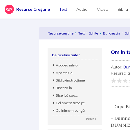
Resurse Creștine
Text
Audio
Video
Biblia
Resurse creștine
Text
Schițe
Buncrestin
Sch
Om în t
De același autor
Apogeu într-o...
Autor:
Bun
Apostazia
Resursa 
Biblia-instrucţiune
Biserica în...
Biserică sau...
Cel smerit trece pe...
După Bi
Cu inima-n pungă
- Dumnez
Inainte
DUMNE