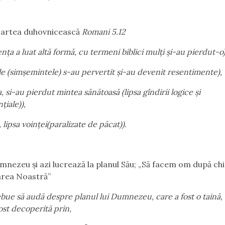
oartea duhovnicească
Romani 5.12
enţa a luat altă formă, cu termeni biblici mulţi şi-au pierdut-o)
le (simşemintele) s-au pervertit şi-au devenit resentimente),
, si-au pierdut mintea sănătoasă (lipsa gîndirii logice şi
iale)),
, lipsa voinţei(paralizate de păcat)).
mnezeu şi azi lucrează la planul Său; „Să facem om după chip
rea Noastră”
bue să audă despre planul lui Dumnezeu, care a fost o taină,
ost decoperită prin,