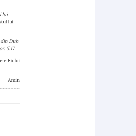
 lui
tul lui
t din Duh
r. 5.17
ele Fiului
Amin