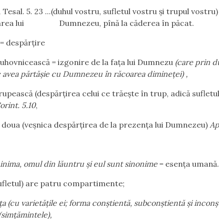
 Tesal. 5. 23 ...(duhul vostru, sufletul vostru şi trupul vostru)
rea lui
Dumnezeu, pînă la căderea în păcat.
= despărţire
uhovnicească = izgonire de la faţa lui Dumnezu
(care prin 
avea părtăşie cu Dumnezeu în răcoarea dimineţei) ,
rupească (despărţirea celui ce trăeşte în trup, adică sufletu
orint. 5.10
,
 doua (veşnica despărţirea de la prezenţa lui Dumnezeu)
Ap
 inima, omul din lăuntru şi eul sunt sinonime
= esenţa umană
ufletul) are patru compartimente;
a (cu varietăţile ei; forma conştientă, subconştientă şi inconş
(simţămintele),