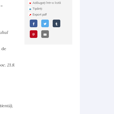
Adăugați într-o listă
 =
Tipăriți
Export pdf
duhul
l de
oc. 21.8
.
.
tientă),