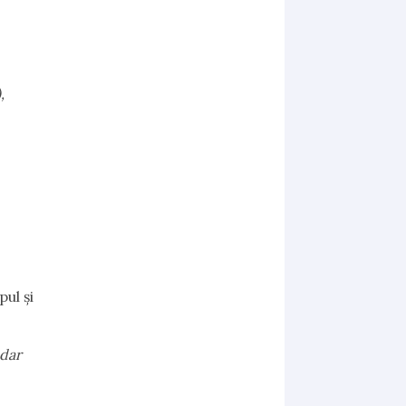
,
ul şi
 dar