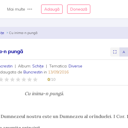
Mai multe
Adaugă
Donează
iţe
Cu inima-n pungă
a-n pungă
⛶
A
crestin
| Album:
Schiţe
| Tematica:
Diverse
adaugata de
Buncrestin
in
13/09/2016
0
/10
inima-n pungă.
Dumnezeul nostru este un Dumnezeu al orînduelei. I Cor. 1
e anumite principii.