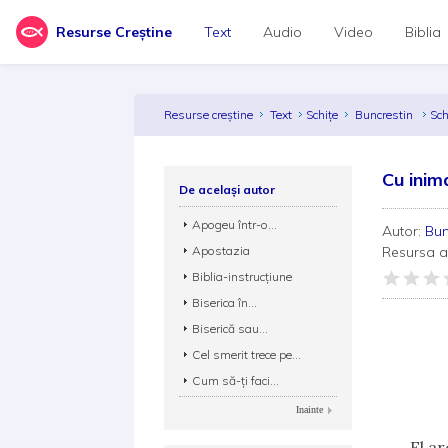
Resurse Creștine
Text
Audio
Video
Biblia
Resurse creștine
Text
Schițe
Buncrestin
Sch
Cu inim
De același autor
Apogeu într-o...
Autor:
Bun
Apostazia
Resursa 
Biblia-instrucţiune
Biserica în...
Cu 
Biserică sau...
Cel smerit trece pe...
Cum să-ţi faci...
Inainte
El ar