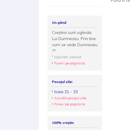
Până în a
Un gând
Creştinii sunt oglinda
Lui Dumnezeu. Prin tine
cum se vede Dumnezeu
??
ciprian conca
Pune-l pe pagina ta
Pasajul zilei
Isaia 31 - 33
Ascultă pasajul zilei
Pune-l pe pagina ta
100% creștin