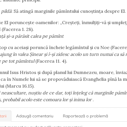
 pildă
: Să atingă marginile pămîntului cunoştinţa despre El.
ie El porunceşte oamenilor: „Creşteţi, înmulţiţi-vă şi umpleţ
 (Facerea 1. 28).
nţă şi-a părăsit calea pe pămînt
op cu aceiaşi poruncă încheie legămîntul şi cu Noe (Facerea
jung în valea Şinear şi î-şi zidesc acolo un turn numai ca să 
e pe tot pămîntul
(Facerea 11. 4).
nul Isus Hristos şi după planul lui Dumnezeu, moare, înviaz
ca în Numele lui să se propovăduiască Evanghelia pînă la m
ui (Marcu 16.15).
i neascultare, nuştiu de ce dar, toţi înţeleg că marginile pămî
 probabil acolo este comoara lor şi inima lor
.
arii
Adaugă comentariu
Raportează o problemă