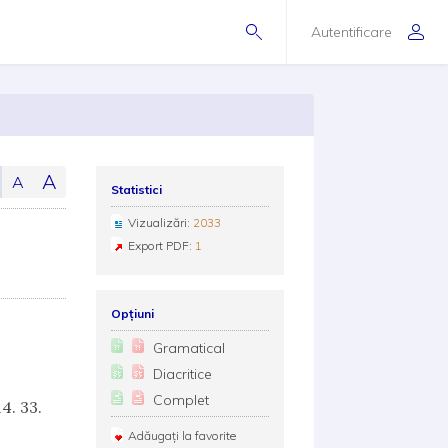
Autentificare
A
A
Statistici
Vizualizări:
2033
Export PDF:
1
Opțiuni
Gramatical
Diacritice
Complet
4. 33.
Adăugați la favorite