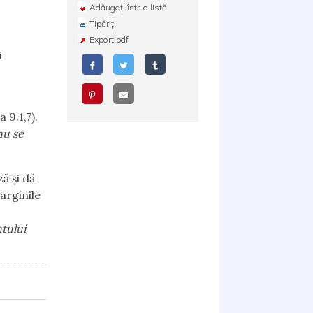
Adăugați într-o listă
Tipăriți
Export pdf
i
 9.1,7).
nu se
ă şi dă
arginile
ntului