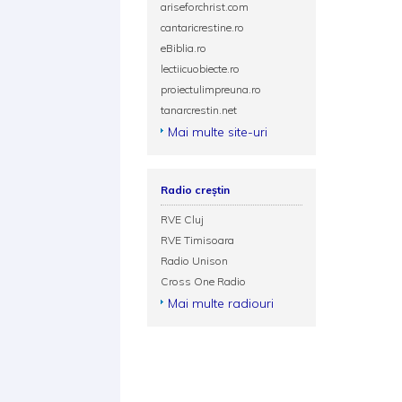
ariseforchrist.com
cantaricrestine.ro
eBiblia.ro
lectiicuobiecte.ro
proiectulimpreuna.ro
tanarcrestin.net
Mai multe site-uri
Radio creștin
RVE Cluj
RVE Timisoara
Radio Unison
Cross One Radio
Mai multe radiouri