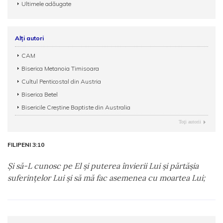
Ultimele adăugate
Alți autori
CAM
Biserica Metanoia Timisoara
Cultul Penticostal din Austria
Biserica Betel
Bisericile Creștine Baptiste din Australia
Toţi autorii
FILIPENI 3:10
Şi să-L cunosc pe El şi puterea învierii Lui şi părtăşia
suferinţelor Lui şi să mă fac asemenea cu moartea Lui;