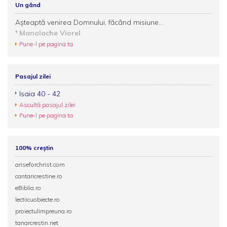
Un gând
Aşteaptă venirea Domnului, făcând misiune...
Manolache Viorel
Pune-l pe pagina ta
Pasajul zilei
Isaia 40 - 42
Ascultă pasajul zilei
Pune-l pe pagina ta
100% creștin
ariseforchrist.com
cantaricrestine.ro
eBiblia.ro
lectiicuobiecte.ro
proiectulimpreuna.ro
tanarcrestin.net