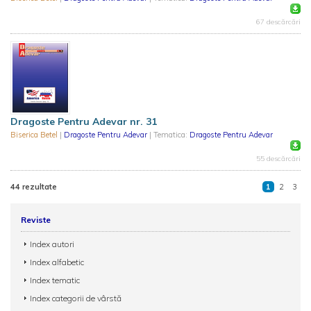
67 descărcări
Dragoste Pentru Adevar nr. 31
Biserica Betel
|
Dragoste Pentru Adevar
| Tematica:
Dragoste Pentru Adevar
55 descărcări
44 rezultate
1
2
3
Reviste
Index autori
Index alfabetic
Index tematic
Index categorii de vârstă