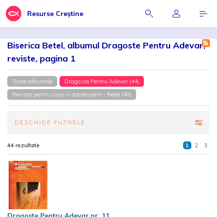
Resurse Creștine
Biserica Betel, albumul Dragoste Pentru Adevar,
reviste, pagina 1
Toate albumele
Dragoste Pentru Adevar (44)
Revista pentru copii si adolescenti - Betel (48)
DESCHIDE FILTRELE
44 rezultate
1
2
3
Dragoste Pentru Adevar nr. 11