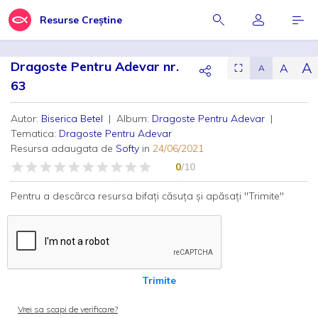
Resurse Creștine
Dragoste Pentru Adevar nr.
A
A
⛶
A
63
Autor:
Biserica Betel
| Album:
Dragoste Pentru Adevar
|
Tematica:
Dragoste Pentru Adevar
Resursa adaugata de
Softy
in
24/06/2021
0
/10
Pentru a descărca resursa bifați căsuța și apăsați "Trimite"
Trimite
Vrei sa scapi de verificare?