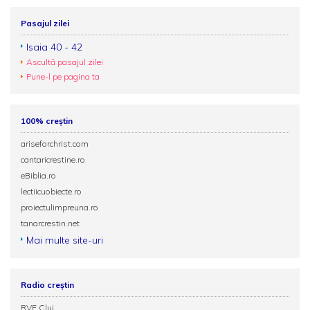
Pasajul zilei
Isaia 40 - 42
Ascultă pasajul zilei
Pune-l pe pagina ta
100% creștin
ariseforchrist.com
cantaricrestine.ro
eBiblia.ro
lectiicuobiecte.ro
proiectulimpreuna.ro
tanarcrestin.net
Mai multe site-uri
Radio creștin
RVE Cluj