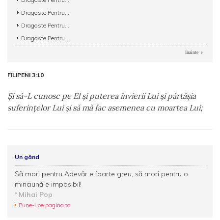
Dragoste Pentru...
Dragoste Pentru...
Dragoste Pentru...
Inainte
FILIPENI 3:10
Şi să-L cunosc pe El şi puterea învierii Lui şi părtăşia
suferinţelor Lui şi să mă fac asemenea cu moartea Lui;
Un gând
Să mori pentru Adevăr e foarte greu, să mori pentru o
minciună e imposibil!
Mihai Pop
Pune-l pe pagina ta