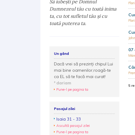
Să iubeşti pe Domnul
Flor
Dumnezeul tău cu toată inima
Cum
ta, cu tot sufletul tău şi cu
Flor
toată puterea ta.
Cum
John
07 
Un gând
Max
Dacă vrei să prezinţi chipul Lui
Câ
mai bine oamenilor,roagă-te
Fra
ca EL să te facă mai curat!
dariam
5 re
Pune-l pe pagina ta
Pasajul zilei
Isaia 31 - 33
Ascultă pasajul zilei
Pune-l pe pagina ta