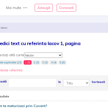
Mai multe
Adaugă
Donează
Iacov
edici text cu referinta Iacov 1, pagina
ectați altă carte
te capitolele (23)
1 (5)
2 (3)
3 (3)
4 (4)
5 (8)
iteste referinta
aută
în
Sortează
zultate
 te maturizezi prin Cuvant?