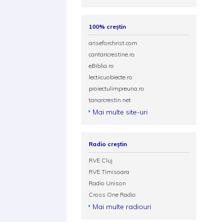
100% creștin
ariseforchrist.com
cantaricrestine.ro
eBiblia.ro
lectiicuobiecte.ro
proiectulimpreuna.ro
tanarcrestin.net
Mai multe site-uri
Radio creștin
RVE Cluj
RVE Timisoara
Radio Unison
Cross One Radio
Mai multe radiouri