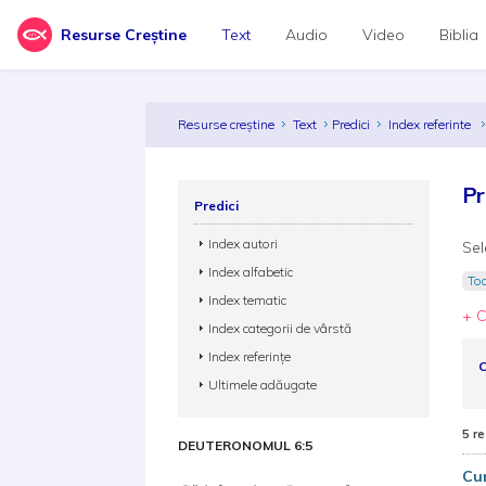
Resurse Creștine
Text
Audio
Video
Biblia
Resurse creștine
Text
Predici
Index referinte
Pr
Predici
Index autori
Sel
Index alfabetic
Toa
Index tematic
+ C
Index categorii de vârstă
Index referințe
C
Ultimele adăugate
5 re
DEUTERONOMUL 6:5
Cum