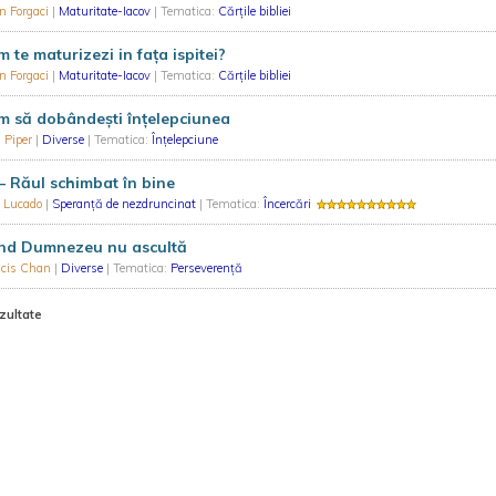
in Forgaci
|
Maturitate-Iacov
| Tematica:
Cărțile bibliei
 te maturizezi in fața ispitei?
in Forgaci
|
Maturitate-Iacov
| Tematica:
Cărțile bibliei
 să dobândești înțelepciunea
 Piper
|
Diverse
| Tematica:
Înțelepciune
– Răul schimbat în bine
 Lucado
|
Speranță de nezdruncinat
| Tematica:
Încercări
nd Dumnezeu nu ascultă
ncis Chan
|
Diverse
| Tematica:
Perseverență
zultate