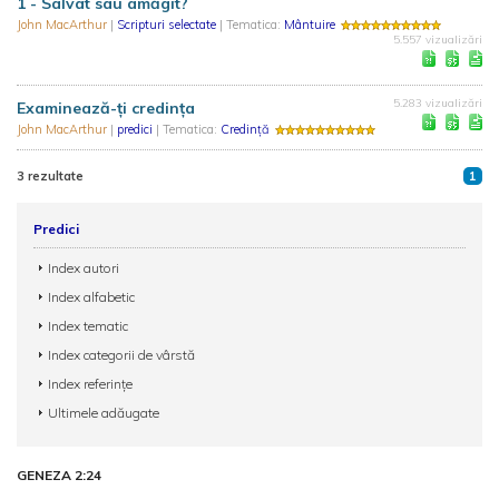
1 - Salvat sau amăgit?
John MacArthur
|
Scripturi selectate
| Tematica:
Mântuire
5.557 vizualizări
5.283 vizualizări
Examinează-ți credința
John MacArthur
|
predici
| Tematica:
Credință
3 rezultate
1
Predici
Index autori
Index alfabetic
Index tematic
Index categorii de vârstă
Index referințe
Ultimele adăugate
GENEZA 2:24