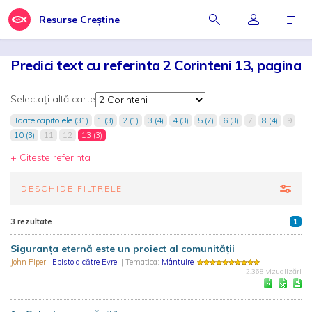
Resurse Creștine
Predici text cu referinta 2 Corinteni 13, pagina
Selectați altă carte
Toate capitolele (31)
1 (3)
2 (1)
3 (4)
4 (3)
5 (7)
6 (3)
7
8 (4)
9
10 (3)
11
12
13 (3)
+ Citeste referinta
DESCHIDE FILTRELE
3 rezultate
1
Siguranța eternă este un proiect al comunității
John Piper
|
Epistola către Evrei
| Tematica:
Mântuire
2.368 vizualizări