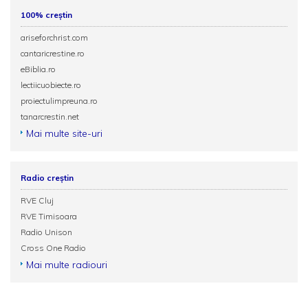
100% creștin
ariseforchrist.com
cantaricrestine.ro
eBiblia.ro
lectiicuobiecte.ro
proiectulimpreuna.ro
tanarcrestin.net
Mai multe site-uri
Radio creștin
RVE Cluj
RVE Timisoara
Radio Unison
Cross One Radio
Mai multe radiouri