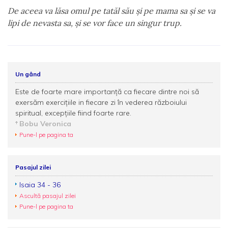
De aceea va lăsa omul pe tatăl său şi pe mama sa şi se va
lipi de nevasta sa, şi se vor face un singur trup.
Un gând
Este de foarte mare importanță ca fiecare dintre noi să
exersăm exercițiile in fiecare zi în vederea războiului
spiritual, excepțiile fiind foarte rare.
Bobu Veronica
Pune-l pe pagina ta
Pasajul zilei
Isaia 34 - 36
Ascultă pasajul zilei
Pune-l pe pagina ta