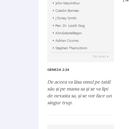
1 re
John MacArthur
Catalin Barnea
J.Torrey Smith
Rev. Dr. Lazăr Gog
AlinGabrielBejan
Adrian Cosma
Stephen Thernstrom
Toţi autorii
GENEZA 2:24
De aceea va lăsa omul pe tatăl
său şi pe mama sa şi se va lipi
de nevasta sa, şi se vor face un
singur trup.