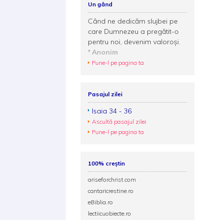
Un gând
Când ne dedicăm slujbei pe
care Dumnezeu a pregătit-o
pentru noi, devenim valoroşi.
Anonim
Pune-l pe pagina ta
Pasajul zilei
Isaia 34 - 36
Ascultă pasajul zilei
Pune-l pe pagina ta
100% creștin
ariseforchrist.com
cantaricrestine.ro
eBiblia.ro
lectiicuobiecte.ro