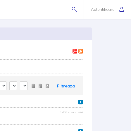
Autentificare
Filtreaza
1
3.453 vizualizări