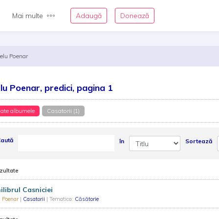
Mai multe
Adaugă
Donează
elu Poenar
lu Poenar, predici, pagina 1
ate albumele
Casatorii (1)
aută
în
Sortează
zultate
ilibrul Casniciei
u Poenar
|
Casatorii
| Tematica:
Căsătorie