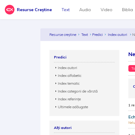
Resurse Creștine
Text
Audio
Video
Biblia
Resurse creștine
Text
Predici
Index autori
N
Ne
Predici
Index autori
To
Index alfabetic
Index tematic
C
Index categorii de vârstă
Index referințe
1 re
Ultimele adăugate
Ech
Nel
Alți autori