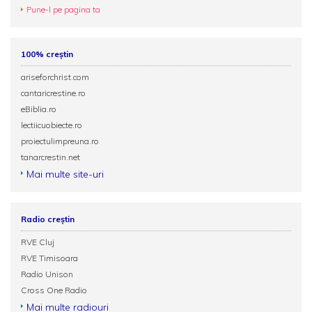
Pune-l pe pagina ta
100% creștin
ariseforchrist.com
cantaricrestine.ro
eBiblia.ro
lectiicuobiecte.ro
proiectulimpreuna.ro
tanarcrestin.net
Mai multe site-uri
Radio creștin
RVE Cluj
RVE Timisoara
Radio Unison
Cross One Radio
Mai multe radiouri