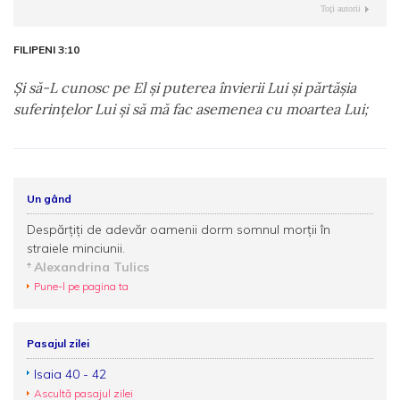
Toţi autorii
FILIPENI 3:10
Şi să-L cunosc pe El şi puterea învierii Lui şi părtăşia
suferinţelor Lui şi să mă fac asemenea cu moartea Lui;
Un gând
Despărțiți de adevăr oamenii dorm somnul morții în
straiele minciunii.
Alexandrina Tulics
Pune-l pe pagina ta
Pasajul zilei
Isaia 40 - 42
Ascultă pasajul zilei