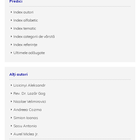
Predici
Index autori
Index alfabetic
Index tematic
Index categorii de vârstă
Index referințe
Ultimele adăugate
Alți autori
Lisicinyi Aleksandr
Rev. Dr. Lazăr Gog
Nicolae Velimirovici
Andreea Cozma
Simion Ioanas
Sasu Antonio
Aurel Miclea Jr.