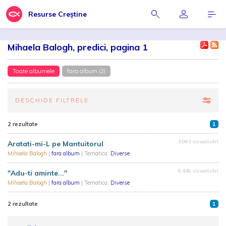
Resurse Creștine
Mihaela Balogh, predici, pagina 1
Toate albumele
fara album (2)
DESCHIDE FILTRELE
2 rezultate
1
3.063 vizualizări
Aratati-mi-L pe Mantuitorul
Mihaela Balogh
|
fara album
| Tematica:
Diverse
6.446 vizualizări
"Adu-ti aminte..."
Mihaela Balogh
|
fara album
| Tematica:
Diverse
2 rezultate
1