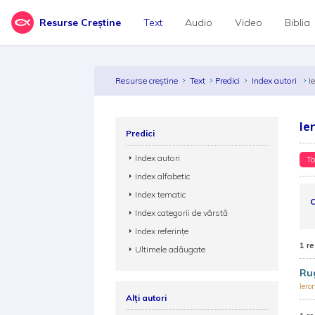
Resurse Creștine
Text
Audio
Video
Biblia
Resurse creștine
Text
Predici
Index autori
I
Ie
Predici
Index autori
To
Index alfabetic
Index tematic
C
Index categorii de vârstă
Index referințe
1 re
Ultimele adăugate
Rug
Iero
Alți autori