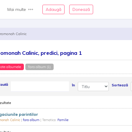
Mai multe
Adaugă
Donează
eromonah Calinic
romonah Calinic, predici, pagina 1
ate albumele
fara album (1)
aută
în
Sortează
zultate
aciunile parintilor
monah Calinic
|
fara album
| Tematica:
Familie