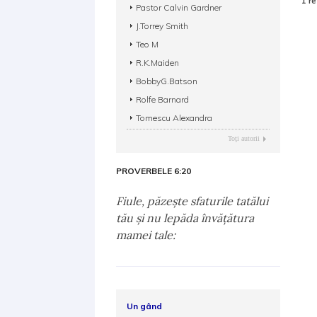
1 re
Pastor Calvin Gardner
J.Torrey Smith
Teo M
R.K.Maiden
BobbyG.Batson
Rolfe Barnard
Tomescu Alexandra
Toţi autorii
PROVERBELE 6:20
Fiule, păzeşte sfaturile tatălui
tău şi nu lepăda învăţătura
mamei tale:
Un gând