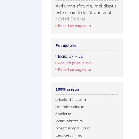
A-ţi urma sfaturile, mai dispus
este strãinul decât prietenul.
Cristi Dobrei
Pune-l pe pagina ta
Pasajul zilei
Isaia 37 - 39
Ascultă pasajul zilei
Pune-l pe pagina ta
100% creștin
ariseforchrist.com
cantaricrestine.ro
eBiblia.ro
lectiicuobiecte.ro
proiectulimpreuna.ro
tanarcrestin.net