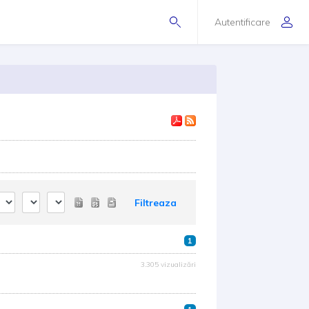
Autentificare
Filtreaza
1
3.305 vizualizări