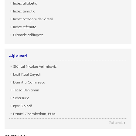
Index alfabetic
Index tematic
Index categorii de vârstă
Index referințe
Ultimele adăugate
Alți autori
Sfântul Nicolae Velimirovici
Iosif Raul Enyedi
Dumitru Cornilescu
Tecsa Beniamin
Sider Iurie
Igor Opincă
Daniel Chamberlain, EUA
Toţi autorii