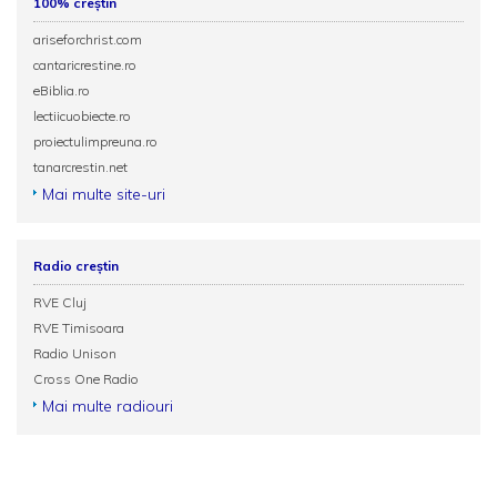
100% creștin
ariseforchrist.com
cantaricrestine.ro
eBiblia.ro
lectiicuobiecte.ro
proiectulimpreuna.ro
tanarcrestin.net
Mai multe site-uri
Radio creștin
RVE Cluj
RVE Timisoara
Radio Unison
Cross One Radio
Mai multe radiouri