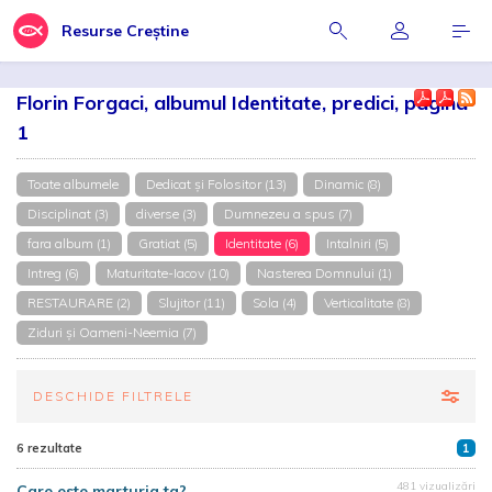
Resurse Creștine
Florin Forgaci, albumul Identitate, predici, pagina
1
Toate albumele
Dedicat și Folositor (13)
Dinamic (8)
Disciplinat (3)
diverse (3)
Dumnezeu a spus (7)
fara album (1)
Gratiat (5)
Identitate (6)
Intalniri (5)
Intreg (6)
Maturitate-Iacov (10)
Nasterea Domnului (1)
RESTAURARE (2)
Slujitor (11)
Sola (4)
Verticalitate (8)
Ziduri și Oameni-Neemia (7)
DESCHIDE FILTRELE
6 rezultate
1
481 vizualizări
Care este marturia ta?