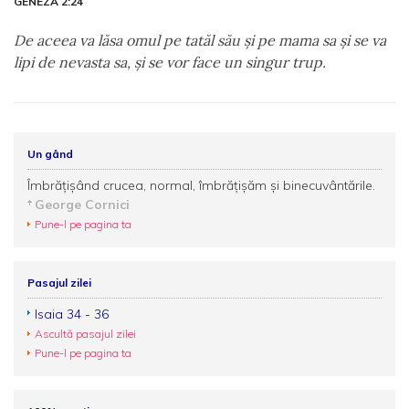
GENEZA 2:24
De aceea va lăsa omul pe tatăl său şi pe mama sa şi se va
lipi de nevasta sa, şi se vor face un singur trup.
Un gând
Îmbrățișând crucea, normal, îmbrățișăm și binecuvântările.
George Cornici
Pune-l pe pagina ta
Pasajul zilei
Isaia 34 - 36
Ascultă pasajul zilei
Pune-l pe pagina ta