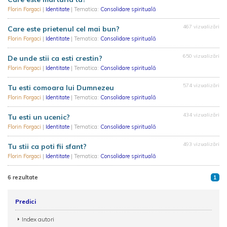
Florin Forgaci
|
Identitate
| Tematica:
Consolidare spirituală
467 vizualizări
Care este prietenul cel mai bun?
Florin Forgaci
|
Identitate
| Tematica:
Consolidare spirituală
650 vizualizări
De unde stii ca esti crestin?
Florin Forgaci
|
Identitate
| Tematica:
Consolidare spirituală
574 vizualizări
Tu esti comoara lui Dumnezeu
Florin Forgaci
|
Identitate
| Tematica:
Consolidare spirituală
434 vizualizări
Tu esti un ucenic?
Florin Forgaci
|
Identitate
| Tematica:
Consolidare spirituală
493 vizualizări
Tu stii ca poti fii sfant?
Florin Forgaci
|
Identitate
| Tematica:
Consolidare spirituală
6 rezultate
1
Predici
Index autori