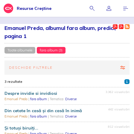
Resurse Creștine
Emanuel Preda, albumul fara album, predici,
pagina 1
Toate albumele
fara album (3)
DESCHIDE FILTRELE
3 rezultate
1
3.362 vizualizări
Despre invidie si invidiosi
Emanuel Preda
|
fara album
| Tematica:
Diverse
442 vizualizări
Din cetate în casă și din casă în inimă
Emanuel Preda
|
fara album
| Tematica:
Diverse
812 vizualizări
Și totuși biruiți...
Emanuel Preda
|
fara album
| Tematica:
Diverse