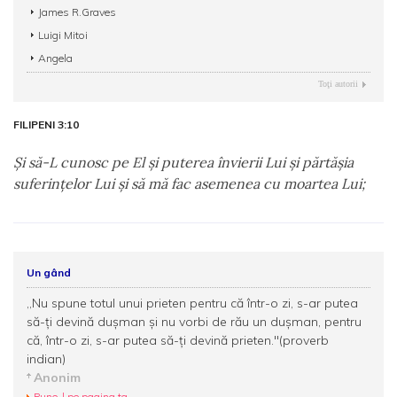
James R.Graves
Luigi Mitoi
Angela
Toţi autorii
FILIPENI 3:10
Şi să-L cunosc pe El şi puterea învierii Lui şi părtăşia
suferinţelor Lui şi să mă fac asemenea cu moartea Lui;
Un gând
,,Nu spune totul unui prieten pentru că într-o zi, s-ar putea
să-ţi devină duşman şi nu vorbi de rău un duşman, pentru
că, într-o zi, s-ar putea să-ţi devină prieten."(proverb
indian)
Anonim
Pune-l pe pagina ta