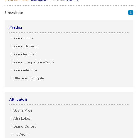
3 rezultate
1
Predici
Index autori
Index alfabetic
Index tematic
Index categorii de vârstă
Index referințe
Ultimele adăugate
Alți autori
Vasile Mich
Alin Lolos
Diana Curbet
Titi Aron