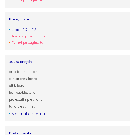
Pasajul zilei
Isaia 40 - 42
Ascultă pasajul zilei
Pune-l pe pagina ta
100% creștin
ariseforchrist.com
cantaricrestine.ro
eBiblia.ro
lectiicuobiecte.ro
proiectulimpreuna.ro
tanarcrestin.net
Mai multe site-uri
Radio creștin