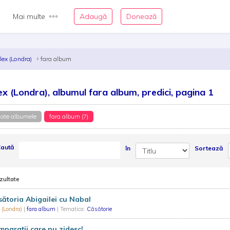
Mai multe
Adaugă
Donează
lex (Londra)
fara album
ex (Londra), albumul fara album, predici, pagina 1
ate albumele
fara album (7)
aută
în
Sortează
zultate
ătoria Abigailei cu Nabal
 (Londra)
|
fara album
| Tematica:
Căsătorie
parații care nu zidesc!