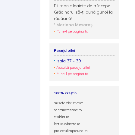
Fii rodnic înainte de a începe
Grădinarul să-ţi pună gunoi la
rădăcină!
Mariana Mesaroş
Pune-l pe pagina ta
Pasajul zilei
Isaia 37 - 39
Ascultă pasajul zilei
Pune-l pe pagina ta
100% creștin
ariseforchrist.com
cantaricrestine.ro
eBiblia.ro
lectiicuobiecte.ro
proiectulimpreuna.ro