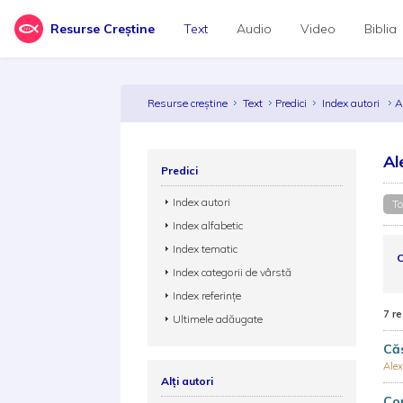
Resurse Creștine
Text
Audio
Video
Biblia
Resurse creștine
Text
Predici
Index autori
A
Al
Predici
Index autori
To
Index alfabetic
Index tematic
C
Index categorii de vârstă
Index referințe
7 re
Ultimele adăugate
Căs
Alex
Alți autori
Com