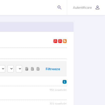
Autentificare
Filtreaza
1
553 vizualizări
321 vizualizări