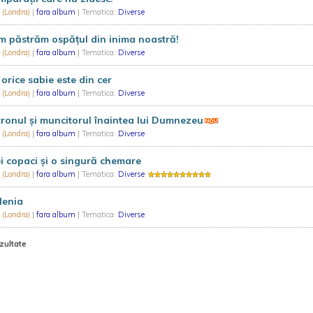
 (Londra)
|
fara album
| Tematica:
Diverse
 păstrăm ospățul din inima noastră!
 (Londra)
|
fara album
| Tematica:
Diverse
orice sabie este din cer
 (Londra)
|
fara album
| Tematica:
Diverse
ronul și muncitorul înaintea lui Dumnezeu
 (Londra)
|
fara album
| Tematica:
Diverse
i copaci și o singură chemare
 (Londra)
|
fara album
| Tematica:
Diverse
lenia
 (Londra)
|
fara album
| Tematica:
Diverse
zultate