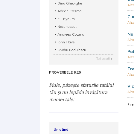
Dinu Gheorghe
Alex
Adrian Cosma
Cum
E.L.Bynum
Alex
Necunoscut
Nu 
Andreea Cozma
Alex
John Flavel
Ovidiu Radulescu
Pat
Alex
Toţi autorii
Tre
PROVERBELE 6:20
Alex
Fiule, păzeşte sfaturile tatălui
Vic
tău şi nu lepăda învăţătura
Alex
mamei tale:
7 re
Un gând