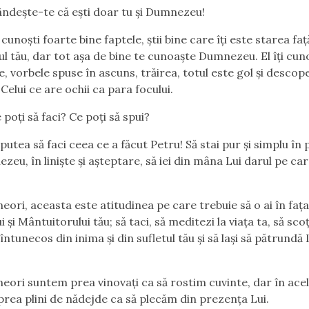
e-te că ești doar tu și Dumnezeu!
ști foarte bine faptele, știi bine care îți este starea faț
ul tău, dar tot așa de bine te cunoaște Dumnezeu. El îți cun
e, vorbele spuse în ascuns, trăirea, totul este gol și descop
Celui ce are ochii ca para focului.
 să faci? Ce poți să spui?
 să faci ceea ce a făcut Petru! Să stai pur și simplu în 
zeu, în liniște și așteptare, să iei din mâna Lui darul pe care
.
aceasta este atitudinea pe care trebuie să o ai în faț
și Mântuitorului tău; să taci, să meditezi la viața ta, să scoț
întunecos din inima și din sufletul tău și să lași să pătrund
suntem prea vinovați ca să rostim cuvinte, dar în acela
rea plini de nădejde ca să plecăm din prezența Lui.