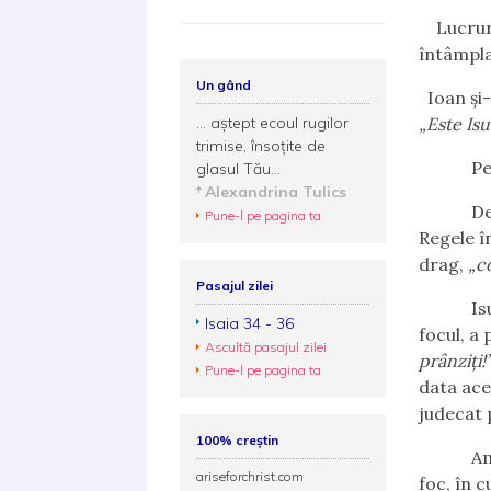
Lucruril
întâmpla
Un gând
Ioan și-
... aștept ecoul rugilor
„Este Is
trimise, însoțite de
Petru s
glasul Tău...
Alexandrina Tulics
De data 
Pune-l pe pagina ta
Regele î
drag,
„co
Pasajul zilei
Isus, Du
Isaia 34 - 36
focul, a
Ascultă pasajul zilei
prânziți!
Pune-l pe pagina ta
data ace
judecat 
100% creștin
Amândoi
ariseforchrist.com
foc, în 