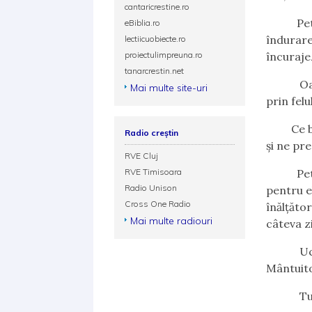
cantaricrestine.ro
Petru Îl
eBiblia.ro
îndurare
lectiicuobiecte.ro
proiectulimpreuna.ro
încurajez
tanarcrestin.net
Oare de
Mai multe site-uri
prin felu
Ce bun e
Radio creștin
și ne pr
RVE Cluj
RVE Timisoara
Petru a 
Radio Unison
pentru e
Cross One Radio
înălțăto
Mai multe radiouri
câteva zi
Ucenicu
Mântuito
Tu, pri