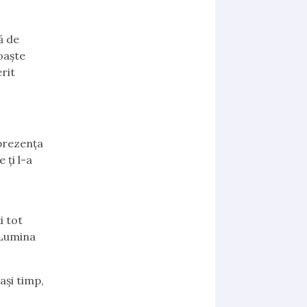
ă de
oaște
erit
prezența
 ți l-a
a
i tot
ă Lumina
și timp,