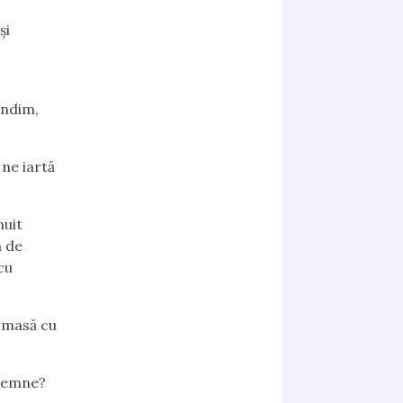
și
ândim,
ne iartă
nuit
a de
cu
 masă cu
olemne?