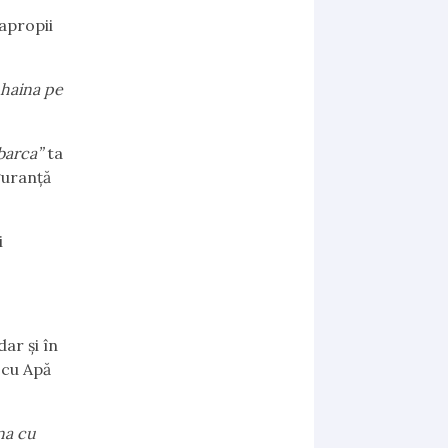
apropii
 haina pe
barca”
ta
guranță
i
ar și în
e cu Apă
ina cu