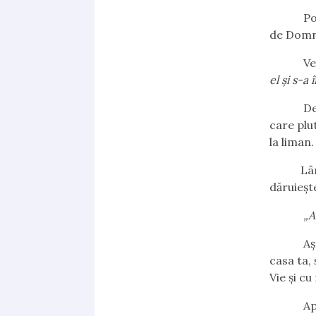
Poate că
de Domnu
Verse
el și s-a
De data
care plut
la liman.
Lângă Is
dăruiește
„A
Așterne-
casa ta, 
Vie și cu
Apocal