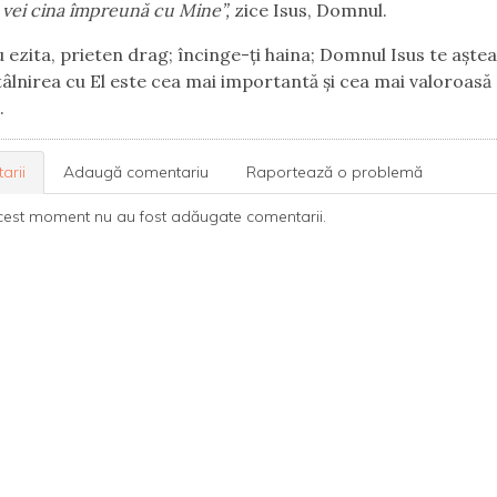
u vei cina împreună cu Mine”,
zice Isus, Domnul.
a, prieten drag; încinge-ți haina; Domnul Isus te aștea
tâlnirea cu El este cea mai importantă și cea mai valoroasă
.
arii
Adaugă comentariu
Raportează o problemă
cest moment nu au fost adăugate comentarii.
Termeni și condiții
Politica de confidențialitate