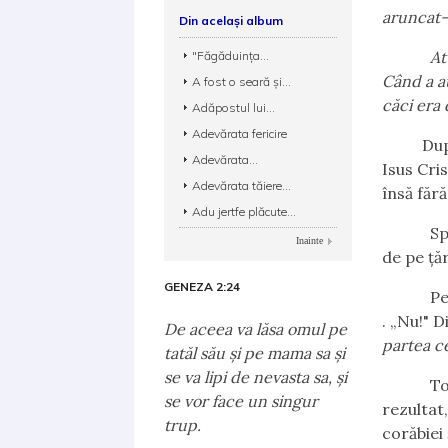
aruncat-
Din același album
Atunci, 
"Făgăduinţa...
Când a au
A fost o seară și...
căci era 
Adăpostul lui...
Adevărata fericire
După ju
Adevărata...
Isus Cris
Adevărata tăiere...
însă fără
Adu jertfe plăcute...
Spre dim
Inainte
de pe ț
GENEZA 2:24
Petru, c
. „Nu!" 
De aceea va lăsa omul pe
partea ce
tatăl său şi pe mama sa şi
se va lipi de nevasta sa, şi
Toată no
se vor face un singur
rezultat
trup.
corăbiei 