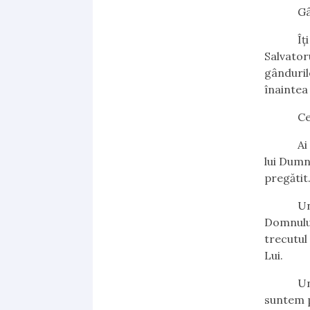
Gândeșt
Îți cuno
Salvator
gânduril
înaintea 
Ce poți
Ai putea
lui Dumne
pregătit
Uneori, 
Domnului 
trecutul 
Lui.
Uneori 
suntem p