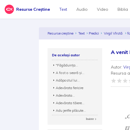
Resurse Creștine
Text
Audio
Video
Biblia
Resurse creștine
Text
Predici
Virgil Vîrstă
f
A venit 
De același autor
"Făgăduinţa...
Autor:
Vir
A fost o seară și...
Resursa 
Adăpostul lui...
Adevărata fericire
A v
Adevărata...
Adevărata tăiere...
Io
Adu jertfe plăcute...
„C
Inainte
El le-a 