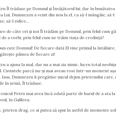
 trădase pe Domnul și Învățătorul lui; dar în bunătatea 
a Lui, Dumnezeu a venit din nou la el, ca să-l mângâie, să-l
e, să-l ridice...
 câte ori și noi Îl trădăm pe Domnul, prin felul cum g
l de a vorbi, prin felul cum ne trăim viața de credință?
ste Domnul! De fiecare dată El vine primul la întâlnire, 
egătește pâinea de fiecare zi!
ajuns la mal, dar nu a mai zis nimic, lucru total neobiș
l. Cuvintele parcă nu-și mai aveau rost într-un moment aș
r. Isus, Dumnezeu îi pregătise micul dejun prietenului care, 
le în urmă, Îl trădase.
l Petru mai avea încă odată parte de harul de a sta la
rul, în Galileea.
eten drag, ce ai putea să spui în astfel de momente s