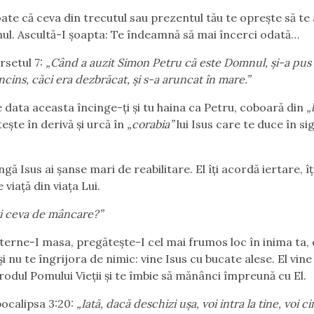
 ceva din trecutul sau prezentul tău te oprește să te 
l. Ascultă-I șoapta: Te îndeamnă să mai încerci odată…
tul 7:
„Când a auzit Simon Petru că este Domnul, și-a pus
 încins, căci era dezbrăcat, și s-a aruncat în mare.”
 aceasta încinge-ți și tu haina ca Petru, coboară din
„
ește în derivă și urcă în
„corabia”
lui Isus care te duce în si
us ai șanse mari de reabilitare. El îți acordă iertare, îț
 viață din viața Lui.
i ceva de mâncare?”
I masa, pregătește-I cel mai frumos loc în inima ta, d
și nu te îngrijora de nimic: vine Isus cu bucate alese. El vin
 rodul Pomului Vieții și te îmbie să mănânci împreună cu El.
ipsa 3:20:
„Iată, dacă deschizi ușa, voi intra la tine, voi c