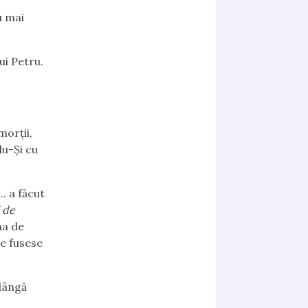
u mai
ui Petru.
orții,
du-Și cu
. a făcut
i de
na de
re fusese
lângă