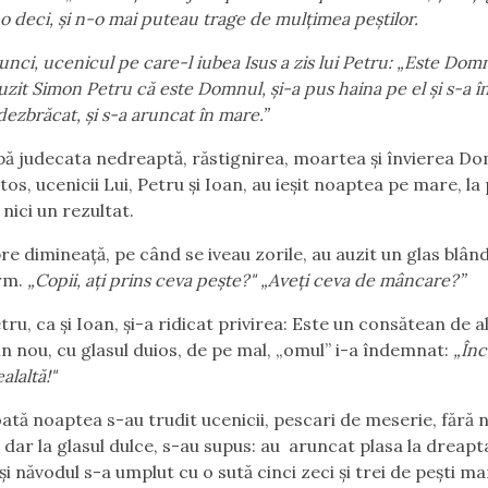
o deci, și n-o mai puteau trage de mulțimea peștilor.
ucenicul pe care-l iubea Isus a zis lui Petru: „Este Domn
zit Simon Petru că este Domnul, și-a pus haina pe el și s-a în
dezbrăcat, și s-a aruncat în mare.”
decata nedreaptă, răstignirea, moartea și învierea Do
tos, ucenicii Lui, Petru și Ioan, au ieșit noaptea pe mare, la
 nici un rezultat.
ineață, pe când se iveau zorile, au auzit un glas blând
ărm.
„Copii, ați prins ceva pește?" „Aveți ceva de mâncare?”
a și Ioan, și-a ridicat privirea: Este un consătean de a
Din nou, cu glasul duios, de pe mal, „omul” i-a îndemnat:
„Înc
alaltă!"
aptea s-au trudit ucenicii, pescari de meserie, fără n
, dar la glasul dulce, s-au supus: au aruncat plasa la dreapt
și năvodul s-a umplut cu o sută cinci zeci și trei de pești mar