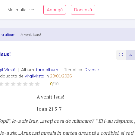
Mai multe
Adaugă
Donează
ara album
A venit Isus!
Isus!
⛶
A
gil Vîrstă
| Album:
fara album
| Tematica:
Diverse
adaugata de
virgilvirsta
in
29/01/2026
0
/10
enit Isus!
an 21:5-7
opii“, le-a zis Isus, „aveți ceva de mâncare? “ Ei i-au răspuns: 
zis: „Aruncați mreaja în partea dreaptă a corăbiei, și veți g