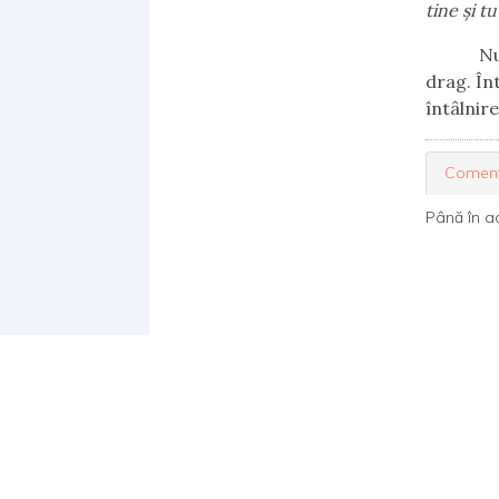
tine și t
Nu ezit
drag. În
întâlnire
Coment
Până în a