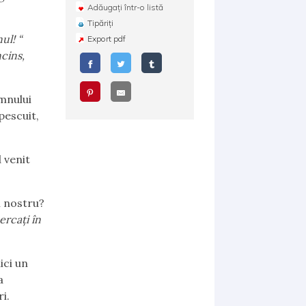
Adăugați într-o listă
Tipăriți
ul! “
Export pdf
cins,
mnului
 pescuit,
 venit
l nostru?
ercați în
ici un
a
i.