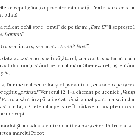
e se repetă; încă o pescuire minunată. Toate acestea s-a
t odată.
a ridicat ochii spre „omul” de pe țărm:
„Este El”
îi șoptește l
us, Domnul"
-a întors, s-a uitat:
„A venit Isus!”.
aceasta nu Isus Învățătorul, ci a venit Isus Biruitorul m
nviat din morți, stând pe malul mării Ghenezaret, așteptân
piii”.
mnezeul cerurilor și al pământului, era acolo pe țărm..
 pregătit
„prânzul”
Versetul 12. I-a chemat pe ucenici:
„Veniț
”
Petru a sărit în apă, a înotat până la mal pentru a se închi
asta în fața Prietenului pe care Îl trădase în noaptea în ca
pe nedrept.
 Și-au adus aminte de ultima oară când Petru a stat 
curtea marelui Preot.