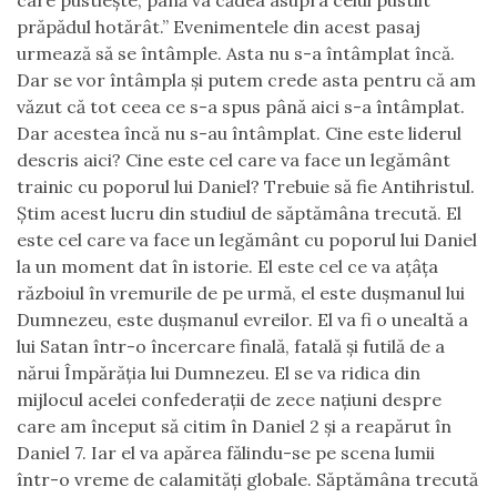
care pustieşte, până va cădea asupra celui pustiit
prăpădul hotărât.” Evenimentele din acest pasaj
urmează să se întâmple. Asta nu s-a întâmplat încă.
Dar se vor întâmpla și putem crede asta pentru că am
văzut că tot ceea ce s-a spus până aici s-a întâmplat.
Dar acestea încă nu s-au întâmplat. Cine este liderul
descris aici? Cine este cel care va face un legământ
trainic cu poporul lui Daniel? Trebuie să fie Antihristul.
Știm acest lucru din studiul de săptămâna trecută. El
este cel care va face un legământ cu poporul lui Daniel
la un moment dat în istorie. El este cel ce va ațâța
războiul în vremurile de pe urmă, el este dușmanul lui
Dumnezeu, este dușmanul evreilor. El va fi o unealtă a
lui Satan într-o încercare finală, fatală și futilă de a
nărui Împărăția lui Dumnezeu. El se va ridica din
mijlocul acelei confederații de zece națiuni despre
care am început să citim în Daniel 2 și a reapărut în
Daniel 7. Iar el va apărea fălindu-se pe scena lumii
într-o vreme de calamități globale. Săptămâna trecută