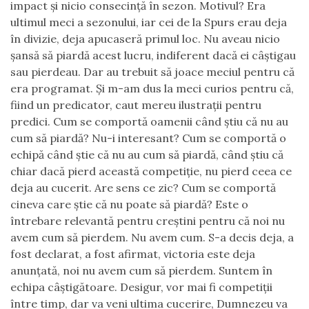
impact și nicio consecință în sezon. Motivul? Era
ultimul meci a sezonului, iar cei de la Spurs erau deja
în divizie, deja apucaseră primul loc. Nu aveau nicio
șansă să piardă acest lucru, indiferent dacă ei câștigau
sau pierdeau. Dar au trebuit să joace meciul pentru că
era programat. Și m-am dus la meci curios pentru că,
fiind un predicator, caut mereu ilustrații pentru
predici. Cum se comportă oamenii când știu că nu au
cum să piardă? Nu-i interesant? Cum se comportă o
echipă când știe că nu au cum să piardă, când știu că
chiar dacă pierd această competiție, nu pierd ceea ce
deja au cucerit. Are sens ce zic? Cum se comportă
cineva care știe că nu poate să piardă? Este o
întrebare relevantă pentru creștini pentru că noi nu
avem cum să pierdem. Nu avem cum. S-a decis deja, a
fost declarat, a fost afirmat, victoria este deja
anunțată, noi nu avem cum să pierdem. Suntem în
echipa câștigătoare. Desigur, vor mai fi competiții
între timp, dar va veni ultima cucerire, Dumnezeu va