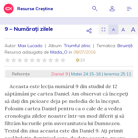
Resurse Creștine
9 – Numărați zilele
A
A
⛶
A
Autor:
Max Lucado
| Album:
Triumful zilnic
| Tematica:
Biruință
Resursa adaugata de
Mada_O
in
08/07/2016
0
/10
Referințe
Daniel 9
|
Matei 24:15-16
|
Ieremia 25:11
Aceasta este lecția numărul 9 din studiul de 12
săptămâni pe cartea Daniel. Am observat că începeți
să dați din picioare deja pe melodia de la început.
Folosim cartea Daniel pentru ca o cale de a vedea
cronologia zilelor noastre într-un mod diferit și să
filtrăm lucrurile prin suveranitatea lui Dumnezeu.
Textul din ziua aceasta este din Daniel 9. Ați primit