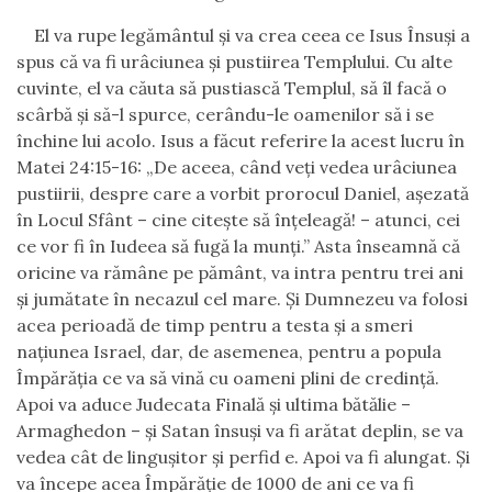
El va rupe legământul și va crea ceea ce Isus Însuși a
spus că va fi urâciunea și pustiirea Templului. Cu alte
cuvinte, el va căuta să pustiască Templul, să îl facă o
scârbă și să-l spurce, cerându-le oamenilor să i se
închine lui acolo. Isus a făcut referire la acest lucru în
Matei 24:15-16: „De aceea, când veţi vedea urâciunea
pustiirii, despre care a vorbit prorocul Daniel, aşezată
în Locul Sfânt – cine citeşte să înţeleagă! – atunci, cei
ce vor fi în Iudeea să fugă la munţi.” Asta înseamnă că
oricine va rămâne pe pământ, va intra pentru trei ani
și jumătate în necazul cel mare. Și Dumnezeu va folosi
acea perioadă de timp pentru a testa și a smeri
națiunea Israel, dar, de asemenea, pentru a popula
Împărăția ce va să vină cu oameni plini de credință.
Apoi va aduce Judecata Finală și ultima bătălie –
Armaghedon – și Satan însuși va fi arătat deplin, se va
vedea cât de lingușitor și perfid e. Apoi va fi alungat. Și
va începe acea Împărăție de 1000 de ani ce va fi