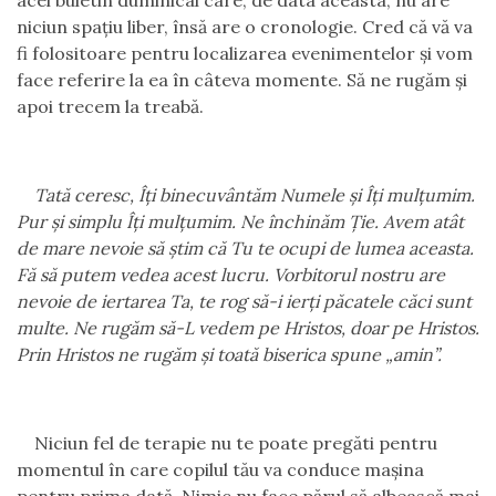
acel buletin duminical care, de data aceasta, nu are
niciun spațiu liber, însă are o cronologie. Cred că vă va
fi folositoare pentru localizarea evenimentelor și vom
face referire la ea în câteva momente. Să ne rugăm și
apoi trecem la treabă.
Tată ceresc, Îți binecuvântăm Numele și Îți mulțumim.
Pur și simplu Îți mulțumim. Ne închinăm Ție. Avem atât
de mare nevoie să știm că Tu te ocupi de lumea aceasta.
Fă să putem vedea acest lucru. Vorbitorul nostru are
nevoie de iertarea Ta, te rog să-i ierți păcatele căci sunt
multe. Ne rugăm să-L vedem pe Hristos, doar pe Hristos.
Prin Hristos ne rugăm și toată biserica spune „amin”.
Niciun fel de terapie nu te poate pregăti pentru
momentul în care copilul tău va conduce mașina