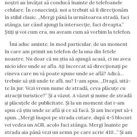
noștri au învățat să conducă înainte de telefoanele
celulare. În consecință, noi a trebuit să îi direcționăm
în stilul clasic. „Mergi până la următoarea stradă, faci
stânga, iar când ajungi la intersecție, faci dreapta.”
Știți și voi cum era, nu aveam cum să vorbim la telefon.
Îmi aduc aminte, în mod particular, de un moment
în care am primit un telefon de la una din fetele
noastre. Nu doar că nu știa să ajungă acasă, ci nu avea
nicio idee unde se afla. Ați încercat să direcționați pe
cineva care nu vă poate spune unde se află? Adică...
trebuie să știi unde te afli, nu? I-am spus, „Dragă, uită-
te în jur. Vezi vreun nume de stradă, ceva plăcuțe cu
atracții turistice?” Și a văzut. A văzut și nume de stradă
și plăcuțele de publicitate. Și la un moment dat i-am
spus că știu unde se află și ce să facă. Și am început să-i
spun. „Mergi înapoi pe strada cutare, după 4-5 blocuri
vei vedea un AGB, acolo faci stânga. Mergi înainte pe
strada aia până vezi un semn pe care scrie 410...” Și am