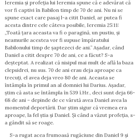
Ieremia și profeția lui Ieremia spune că e adevărat că
vor fi captivi în Babilon timp de 70 de ani. Nu ni se
spune exact care pasaj l-a citit Daniel, ar putea fi
acesta dintre cele câteva posibile, Ieremia 25:11:
„Toată ţara aceasta va fi o paragină, un pustiu, şi
neamurile acestea vor fi supuse împăratului
Babilonului timp de şaptezeci de ani.” Așadar, când
Daniel a citit despre 70 de ani, ce a făcut? S-a
deșteptat. A realizat că nisipul mai mult de află la baza
clepsidrei, nu sus. 70 de ani erau deja aproape ca
trecuți, el avea deja vreo 80 de ani. Aceasta se
întâmpla în primul an al domniei lui Darius. Așadar,
știm că asta se întâmpla în 539 î.Hr., deci sunt deja 66-
68 de ani – depinde de ce vârstă avea Daniel avea la
momentul deportării. Dar știm sigur că vremea era
aproape, la fel știa și Daniel. Și când a văzut profeția, s-
a gândit să se roage.
S-a rugat acea frumoasă rugăciune din Daniel 9 și