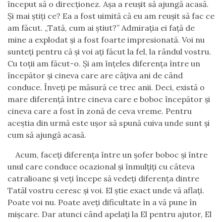
început să o direcționez. Așa a reușit să ajungă acasă.
Și mai știți ce? Ea a fost uimită că eu am reușit să fac ce
am făcut. „Tată, cum ai știut?” Admirația ei față de
mine a explodat și a fost foarte impresionată. Voi nu
sunteți pentru că și voi ați făcut la fel, la rândul vostru.
Cu toții am făcut-o. Și am înțeles diferența între un
începător și cineva care are câțiva ani de când
conduce. Înveți pe măsură ce trec anii. Deci, există o
mare diferență între cineva care e boboc începător și
cineva care a fost în zonă de ceva vreme. Pentru
aceștia din urmă este ușor să spună cuiva unde sunt și
cum să ajungă acasă.
Acum, faceți diferența între un șofer boboc și între
unul care conduce ocazional și înmulțiți cu câteva
catralioane și veți începe să vedeți diferența dintre
Tatăl vostru ceresc și voi. El știe exact unde vă aflați.
Poate voi nu. Poate aveți dificultate în a vă pune în
mișcare. Dar atunci când apelați la El pentru ajutor, El