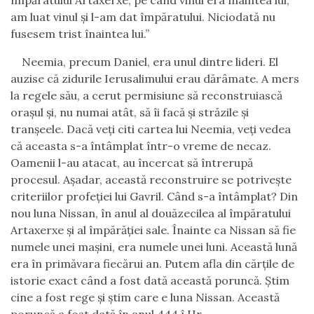
împăratului Artaxerxe, pe când vinul era înaintea lui,
am luat vinul şi l-am dat împăratului. Niciodată nu
fusesem trist înaintea lui.”
Neemia, precum Daniel, era unul dintre lideri. El
auzise că zidurile Ierusalimului erau dărâmate. A mers
la regele său, a cerut permisiune să reconstruiască
orașul și, nu numai atât, să îi facă și străzile și
tranșeele. Dacă veți citi cartea lui Neemia, veți vedea
că aceasta s-a întâmplat într-o vreme de necaz.
Oamenii l-au atacat, au încercat să întrerupă
procesul. Așadar, această reconstruire se potrivește
criteriilor profeției lui Gavril. Când s-a întâmplat? Din
nou luna Nissan, în anul al douăzecilea al împăratului
Artaxerxe și al împărăției sale. Înainte ca Nissan să fie
numele unei mașini, era numele unei luni. Această lună
era în primăvara fiecărui an. Putem afla din cărțile de
istorie exact când a fost dată această poruncă. Știm
cine a fost rege și știm care e luna Nissan. Această