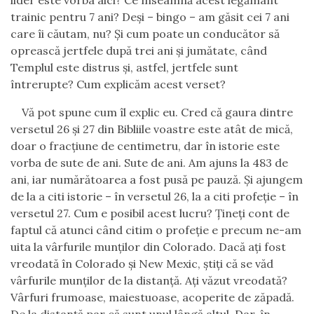
lider este vorba aici? Ce înseamnă acest legământ
trainic pentru 7 ani? Deși – bingo – am găsit cei 7 ani
care îi căutam, nu? Și cum poate un conducător să
oprească jertfele după trei ani și jumătate, când
Templul este distrus și, astfel, jertfele sunt
întrerupte? Cum explicăm acest verset?
Vă pot spune cum îl explic eu. Cred că gaura dintre
versetul 26 și 27 din Bibliile voastre este atât de mică,
doar o fracțiune de centimetru, dar în istorie este
vorba de sute de ani. Sute de ani. Am ajuns la 483 de
ani, iar numărătoarea a fost pusă pe pauză. Și ajungem
de la a citi istorie – în versetul 26, la a citi profeție – în
versetul 27. Cum e posibil acest lucru? Țineți cont de
faptul că atunci când citim o profeție e precum ne-am
uita la vârfurile munților din Colorado. Dacă ați fost
vreodată în Colorado și New Mexic, știți că se văd
vârfurile munților de la distanță. Ați văzut vreodată?
Vârfuri frumoase, maiestuoase, acoperite de zăpadă.