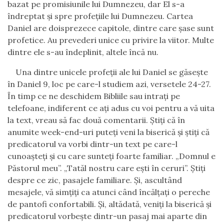
bazat pe promisiunile lui Dumnezeu, dar El s-a
îndreptat și spre profețiile lui Dumnezeu. Cartea
Daniel are doisprezece capitole, dintre care șase sunt
profetice. Au prevederi unice cu privire la viitor. Multe
dintre ele s-au îndeplinit, altele încă nu.
Una dintre unicele profeții ale lui Daniel se găsește
în Daniel 9, loc pe care-l studiem azi, versetele 24-27.
În timp ce ne deschidem Bibliile sau intrați pe
telefoane, indiferent ce ați adus cu voi pentru a vă uita
la text, vreau să fac două comentarii. Știți că în
anumite week-end-uri puteți veni la biserică și știți că
predicatorul va vorbi dintr-un text pe care-l
cunoașteți și cu care sunteți foarte familiar. „Domnul e
Păstorul meu”. „Tatăl nostru care ești în ceruri”. Știți
despre ce zic, pasajele familiare. Și, ascultând
mesajele, vă simțiți ca atunci când încălțați o pereche
de pantofi confortabili. Și, altădată, veniți la biserică și
predicatorul vorbește dintr-un pasaj mai aparte din