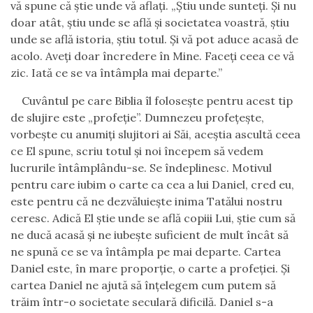
vă spune că știe unde vă aflați. „Știu unde sunteți. Și nu
doar atât, știu unde se află și societatea voastră, știu
unde se află istoria, știu totul. Și vă pot aduce acasă de
acolo. Aveți doar încredere în Mine. Faceți ceea ce vă
zic. Iată ce se va întâmpla mai departe.”
Cuvântul pe care Biblia îl folosește pentru acest tip
de slujire este „profeție”. Dumnezeu profețește,
vorbește cu anumiți slujitori ai Săi, aceștia ascultă ceea
ce El spune, scriu totul și noi începem să vedem
lucrurile întâmplându-se. Se îndeplinesc. Motivul
pentru care iubim o carte ca cea a lui Daniel, cred eu,
este pentru că ne dezvăluiește inima Tatălui nostru
ceresc. Adică El știe unde se află copiii Lui, știe cum să
ne ducă acasă și ne iubește suficient de mult încât să
ne spună ce se va întâmpla pe mai departe. Cartea
Daniel este, în mare proporție, o carte a profeției. Și
cartea Daniel ne ajută să înțelegem cum putem să
trăim într-o societate seculară dificilă. Daniel s-a