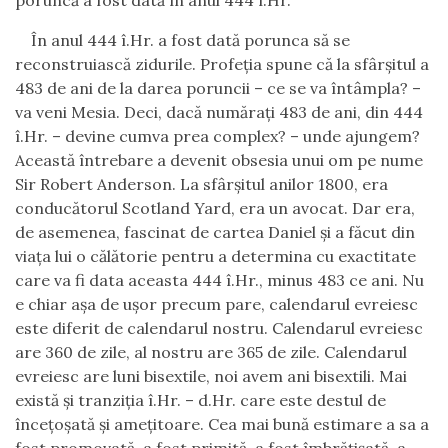
poruncă a fost dată în anul 444 î.Hr.
În anul 444 î.Hr. a fost dată porunca să se
reconstruiască zidurile. Profeția spune că la sfârșitul a
483 de ani de la darea poruncii – ce se va întâmpla? –
va veni Mesia. Deci, dacă numărați 483 de ani, din 444
î.Hr. – devine cumva prea complex? – unde ajungem?
Această întrebare a devenit obsesia unui om pe nume
Sir Robert Anderson. La sfârșitul anilor 1800, era
conducătorul Scotland Yard, era un avocat. Dar era,
de asemenea, fascinat de cartea Daniel și a făcut din
viața lui o călătorie pentru a determina cu exactitate
care va fi data aceasta 444 î.Hr., minus 483 ce ani. Nu
e chiar așa de ușor precum pare, calendarul evreiesc
este diferit de calendarul nostru. Calendarul evreiesc
are 360 de zile, al nostru are 365 de zile. Calendarul
evreiesc are luni bisextile, noi avem ani bisextili. Mai
există și tranziția î.Hr. – d.Hr. care este destul de
încețoșată și amețitoare. Cea mai bună estimare a sa a