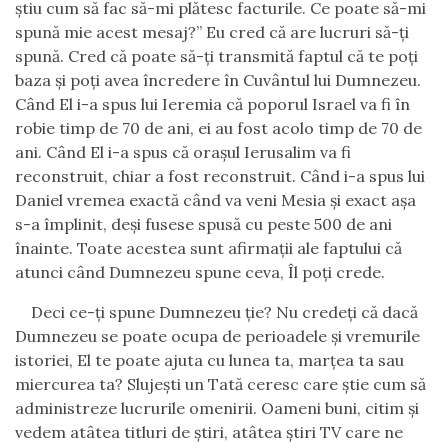
știu cum să fac să-mi plătesc facturile. Ce poate să-mi
spună mie acest mesaj?” Eu cred că are lucruri să-ți
spună. Cred că poate să-ți transmită faptul că te poți
baza și poți avea încredere în Cuvântul lui Dumnezeu.
Când El i-a spus lui Ieremia că poporul Israel va fi în
robie timp de 70 de ani, ei au fost acolo timp de 70 de
ani. Când El i-a spus că orașul Ierusalim va fi
reconstruit, chiar a fost reconstruit. Când i-a spus lui
Daniel vremea exactă când va veni Mesia și exact așa
s-a împlinit, deși fusese spusă cu peste 500 de ani
înainte. Toate acestea sunt afirmații ale faptului că
atunci când Dumnezeu spune ceva, Îl poți crede.
Deci ce-ți spune Dumnezeu ție? Nu credeți că dacă
Dumnezeu se poate ocupa de perioadele și vremurile
istoriei, El te poate ajuta cu lunea ta, marțea ta sau
miercurea ta? Slujești un Tată ceresc care știe cum să
administreze lucrurile omenirii. Oameni buni, citim și
vedem atâtea titluri de știri, atâtea știri TV care ne