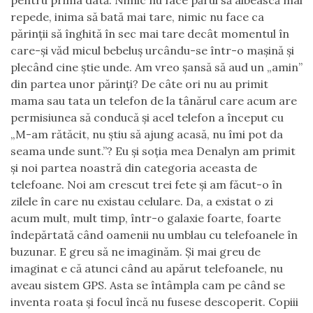
pentru prima dată. Nimic nu face părul să albească mai
repede, inima să bată mai tare, nimic nu face ca
părinții să înghită în sec mai tare decât momentul în
care-și văd micul bebeluș urcându-se într-o mașină și
plecând cine știe unde. Am vreo șansă să aud un „amin”
din partea unor părinți? De câte ori nu au primit
mama sau tata un telefon de la tânărul care acum are
permisiunea să conducă și acel telefon a început cu
„M-am rătăcit, nu știu să ajung acasă, nu îmi pot da
seama unde sunt.”? Eu și soția mea Denalyn am primit
și noi partea noastră din categoria aceasta de
telefoane. Noi am crescut trei fete și am făcut-o în
zilele în care nu existau celulare. Da, a existat o zi
acum mult, mult timp, într-o galaxie foarte, foarte
îndepărtată când oamenii nu umblau cu telefoanele în
buzunar. E greu să ne imaginăm. Și mai greu de
imaginat e că atunci când au apărut telefoanele, nu
aveau sistem GPS. Asta se întâmpla cam pe când se
inventa roata și focul încă nu fusese descoperit. Copiii