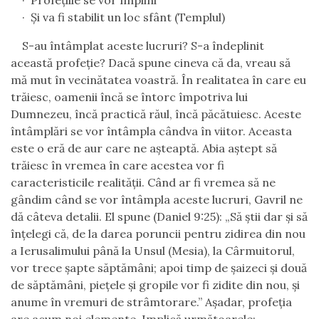
·
Profețiile se vor împlini
·
Și va fi stabilit un loc sfânt (Templul)
S-au întâmplat aceste lucruri? S-a îndeplinit
această profeție? Dacă spune cineva că da, vreau să
mă mut în vecinătatea voastră. În realitatea în care eu
trăiesc, oamenii încă se întorc împotriva lui
Dumnezeu, încă practică răul, încă păcătuiesc. Aceste
întâmplări se vor întâmpla cândva în viitor. Aceasta
este o eră de aur care ne așteaptă. Abia aștept să
trăiesc în vremea în care acestea vor fi
caracteristicile realității. Când ar fi vremea să ne
gândim când se vor întâmpla aceste lucruri, Gavril ne
dă câteva detalii. El spune (Daniel 9:25): „Să ştii dar şi să
înţelegi că, de la darea poruncii pentru zidirea din nou
a Ierusalimului până la Unsul (Mesia), la Cârmuitorul,
vor trece şapte săptămâni; apoi timp de şaizeci şi două
de săptămâni, pieţele şi gropile vor fi zidite din nou, şi
anume în vremuri de strâmtorare.”
Așadar, profeția