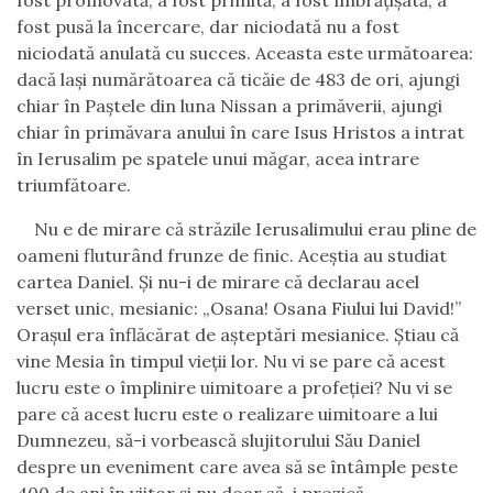
fost promovată, a fost primită, a fost îmbrățișată, a
fost pusă la încercare, dar niciodată nu a fost
niciodată anulată cu succes. Aceasta este următoarea:
dacă lași numărătoarea că ticăie de 483 de ori, ajungi
chiar în Paștele din luna Nissan a primăverii, ajungi
chiar în primăvara anului în care Isus Hristos a intrat
în Ierusalim pe spatele unui măgar, acea intrare
triumfătoare.
Nu e de mirare că străzile Ierusalimului erau pline de
oameni fluturând frunze de finic. Aceștia au studiat
cartea Daniel. Și nu-i de mirare că declarau acel
verset unic, mesianic: „Osana! Osana Fiului lui David!”
Orașul era înflăcărat de așteptări mesianice. Știau că
vine Mesia în timpul vieții lor. Nu vi se pare că acest
lucru este o împlinire uimitoare a profeției? Nu vi se
pare că acest lucru este o realizare uimitoare a lui
Dumnezeu, să-i vorbească slujitorului Său Daniel
despre un eveniment care avea să se întâmple peste