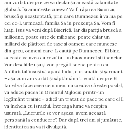
am vorbit despre ce va declanșa această calamitate
globală. Își amintește cineva? Va fi răpirea Bisericii,
bruscă și neașteptată, prin care Dumnezeu îi va lua pe
cei ce-L urmează, familia Sa în prezența Sa. Vom fi
luați, Isus va veni după Biserică. Iar dispariția bruscă a
milioane, poate sute de milioane, poate chiar un
miliard de plătitori de taxe și oameni care muncesc
din greu, oameni care-L caută pe Dumnezeu. Ei bine,
aceasta va avea ca rezultat un haos moral și financiar.
Vor deschide ușa și vor pregăti scena pentru ca
Antihristul însuși să apară fudul, carismatic și șarmant
– așa cum am vorbit și săptămâna trecută despre El.
Iar el va face ceea ce nimeni nu credea că este posibil,
va aduce pacea în Orientul Mijlociu printr-un
legământ trainic – adică un tratat de pace pe care el îl
va încheia cu Israelul. Întreaga lume va respira
ușurată, „Lucrurile se vor așeza, avem această
persoană la conducere”. Dar după trei ani și jumătate,
identitatea sa va fi divulgată.