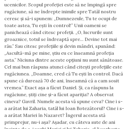
ucenicilor. Scopul profeției este să ne împingă spre
rugăciune, să ne îndrepte inimile spre Tatăl nostru
ceresc și să-i spunem: „Dumnezeule, Tu te ocupi de
toate astea, Tu ești în control!” Unii oameni se
panichează când citesc profeții. „O, lucrurile sunt
groaznice, totul se îndreaptă spre... Devine tot mai
rău.” Sau citesc profețiile și devin mândri, spunând:
„Ascultă-mă pe mine, știu eu ce înseamnă profeția
asta.” Niciuna dintre aceste opțiuni nu sunt sănătoase.
Cel mai bun răspuns atunci când citești profețiile este
rugăciunea. „Doamne, cred că Tu ești în control. Dacă
spune că durează 70 de ani, înseamnă că a cam sosit
vremea.” Exact așa a făcut Daniel. Și, ca răspuns la
rugăciune, știți cine și-a făcut apariția? A observat
cineva? Gavril. Numele acesta vă spune ceva? Cine i s-
a arătat lui Zaharia, tatăl lui Ioan Botezătorul? Cine i s-
a arătat Mariei în Nazaret? Îngerul acesta stă
primprejur, nu-i așa? Așadar, cu câteva sute de ani