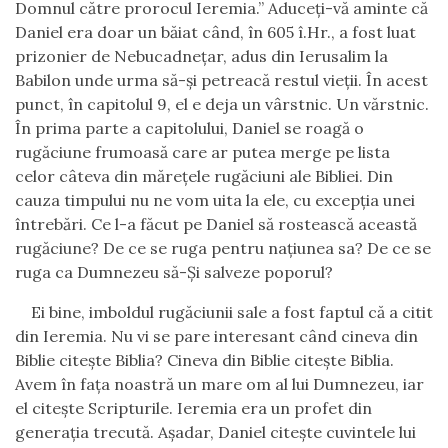
Domnul către prorocul Ieremia.” Aduceți-vă aminte că
Daniel era doar un băiat când, în 605 î.Hr., a fost luat
prizonier de Nebucadnețar, adus din Ierusalim la
Babilon unde urma să-și petreacă restul vieții. În acest
punct, în capitolul 9, el e deja un vârstnic. Un vărstnic.
În prima parte a capitolului, Daniel se roagă o
rugăciune frumoasă care ar putea merge pe lista
celor câteva din mărețele rugăciuni ale Bibliei. Din
cauza timpului nu ne vom uita la ele, cu excepția unei
întrebări. Ce l-a făcut pe Daniel să rostească această
rugăciune? De ce se ruga pentru națiunea sa? De ce se
ruga ca Dumnezeu să-Și salveze poporul?
Ei bine, imboldul rugăciunii sale a fost faptul că a citit
din Ieremia. Nu vi se pare interesant când cineva din
Biblie citește Biblia? Cineva din Biblie citește Biblia.
Avem în fața noastră un mare om al lui Dumnezeu, iar
el citește Scripturile. Ieremia era un profet din
generația trecută. Așadar, Daniel citește cuvintele lui