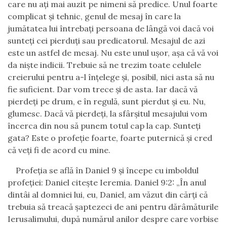
care nu ați mai auzit pe nimeni să predice. Unul foarte
complicat și tehnic, genul de mesaj în care la
jumătatea lui întrebați persoana de lângă voi dacă voi
sunteți cei pierduți sau predicatorul. Mesajul de azi
este un astfel de mesaj. Nu este unul ușor, așa că vă voi
da niște indicii. Trebuie să ne trezim toate celulele
creierului pentru a-l înțelege și, posibil, nici asta să nu
fie suficient. Dar vom trece și de asta. Iar dacă vă
pierdeți pe drum, e în regulă, sunt pierdut și eu. Nu,
glumesc. Dacă vă pierdeți, la sfârșitul mesajului vom
încerca din nou să punem totul cap la cap. Sunteți
gata? Este o profeție foarte, foarte puternică și cred
că veți fi de acord cu mine.
Profeția se află în Daniel 9 și începe cu imboldul
profeției: Daniel citește Ieremia. Daniel 9:2: „În anul
dintâi al domniei lui, eu, Daniel, am văzut din cărţi că
trebuia să treacă şaptezeci de ani pentru dărâmăturile
Ierusalimului, după numărul anilor despre care vorbise