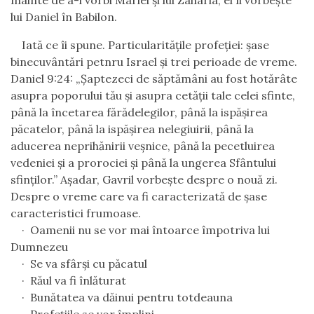
înainte de a-i vorbi Mariei și lui Zaharia, el îi vorbește
lui Daniel în Babilon.
Iată ce îi spune. Particularitățile profeției: șase
binecuvântări petnru Israel și trei perioade de vreme.
Daniel 9:24: „Şaptezeci de săptămâni au fost hotărâte
asupra poporului tău şi asupra cetăţii tale celei sfinte,
până la încetarea fărădelegilor, până la ispăşirea
păcatelor, până la ispăşirea nelegiuirii, până la
aducerea neprihănirii veşnice, până la pecetluirea
vedeniei şi a prorociei şi până la ungerea Sfântului
sfinţilor.” Așadar, Gavril vorbește despre o nouă zi.
Despre o vreme care va fi caracterizată de șase
caracteristici frumoase.
·
Oamenii nu se vor mai întoarce împotriva lui
Dumnezeu
·
Se va sfârși cu păcatul
·
Răul va fi înlăturat
·
Bunătatea va dăinui pentru totdeauna