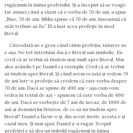
rugăciunii în inima profetului. Și a început să se roage.
Iar atunci când a văzut că e vorba de 70 de ani, a spus:
„Bine, 70 de ani. Biblia spune că 70 de ani, înseamnă că
atât trebuie să fie.” El a luat acea profeție în mod
literal.
Câteodată ne e greu când citim profeția, tuturor ne
e așa. Ne tot întrebăm dacă e literal sau simbolic. Eu
cred că ar trebui să tindem mai mult spre literal. Mai
ales avându-l pe Daniel ca exemplu. Cred că ar trebui
să tindem spre literal. Și când avem ocazia și vedem 70
de ani într-o profeție să credem că este vorba despre
70 de ani. Dacă se spune de 490 ani – așa cum vom
vedea în textul de azi – spunem că este vorba de 490
de ani. Dacă se vorbește de 7 ani de necaz, de 1000 de
ani ai domniei lui Hristos, de ce să nu tindem spre
literal? Daniel a făcut-o și, din acest motiv, acesta e și
cazul meu. Și mai apoi, Daniel s-a rugat. Scopul
profeției e să dea un imbold rugăciunii in inima