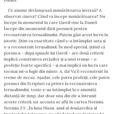
Daniel.
Ce anume declanșează numărătoarea inversă? A
observat cineva? Când va începe numărătoarea? Nu
începe în momentul în care Gavril vine la Daniel.
Începe din momentul dării poruncii pentru
reconstruirea Ierusalimului. Putem găsi acest lucru în
istorie. Știm cu exactitate când s-a întâmplat asta și
s-a reconstruit Ierusalimul. În mod special, știind că
porunca – după spusele lui Gavril – are două criterii:
implică construirea străzilor și a unei tranșe – o
profeție foarte specifică – și mai implică un lucru care
tocmai mi-a fugit din minte. A, da! Va fi reconstruit în
vreme de necaz. Așadar, cele patru profeții, cele patru
porunci din Scripturi cu privire la reconstruirea
Ierusalimului, toate s-au întâmplat la o anumită
distanță de timp, dar doar una din ele a întrunit
aceste criterii, iar aceasta se află în cartea Neemia.
Neemia 2:1: „În luna Nisan, anul al douăzecilea al