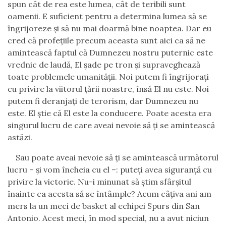
spun cât de rea este lumea, cât de teribili sunt
oamenii. E suficient pentru a determina lumea să se
îngrijoreze și să nu mai doarmă bine noaptea. Dar eu
cred că profețiile precum aceasta sunt aici ca să ne
amintească faptul că Dumnezeu nostru puternic este
vrednic de laudă, El șade pe tron și supraveghează
toate problemele umanității. Noi putem fi îngrijorați
cu privire la viitorul țării noastre, însă El nu este. Noi
putem fi deranjați de terorism, dar Dumnezeu nu
este. El știe că El este la conducere. Poate acesta era
singurul lucru de care aveai nevoie să ți se amintească
astăzi.
Sau poate aveai nevoie să ți se amintească următorul
lucru – și vom încheia cu el –: puteți avea siguranță cu
privire la victorie. Nu-i minunat să știm sfârșitul
înainte ca acesta să se întâmple? Acum câțiva ani am
mers la un meci de basket al echipei Spurs din San
Antonio. Acest meci, în mod special, nu a avut niciun