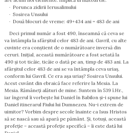
are acum noi elemente. Implică următoarele:
·
Porunca zidirii Ierusalimului
·
Sosirea Unsului
·
Două blocuri de vreme: 49+434 ani = 483 de ani
Deci primul număr a fost 490, înseamnă că ceva se
va întâmpla la sfârșitul celor 483 de ani. Gavril, cu alte
cuvinte era conștient de o numărătoare inversă din
ceruri. Inițial, această numărătoare a fost setată la
490 și tot ticăie, ticăie o dată pe an, timp de 483 ani. La
sfârșitul celor 483 de ani se va întâmpla ceva uriaș,
conform lui Gavril. Ce era așa uriaș? Sosirea Unsului.
Acest cuvânt din ebraică face referire la Mesia. La
Mesia. Rămâneți alături de mine. Suntem în 539 î.Hr.,
iar îngerul îi vorbește lui Daniel în Babilon și-i spune lui
Daniel itinerarul Fiului lui Dumnezeu. Nu-i extrem de
uimitor? Vorbim despre secole înainte ca Isus Hristos
să se nască sau să apară pe pământ. Și, totuși, această
profeție – această profeție specifică – îi este dată lui