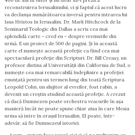
400 de ani în viitor și nu doar să-i prezică
reconstruirea Ierusalimului, ci și faptul că acest lucru
va declanșa numărătoarea inversă pentru intrarea lui
Isus Hristos în Ierusalim. Dr. Mark Hitchcock de la
Seminarul Teologic din Dallas a scris cea mai
splendidă carte – cred eu – despre vremurile din
urmă. E un proiect de 500 de pagini. Și în această
carte el numește această profeție ca fiind cea mai
spectaculară profeție din Scripturi. Dr. Bill Creasy, un
profesor distins al Universității din California de Sud, o
numește cea mai remarcabilă îndeplinire a profeției
enunțată pentru un termen lung din toată Scriptura.
Leopold Cohn, un slujitor al evreilor, fost rabin, a
devenit un creștin studind această profeție. A crezut
că dacă Dumnezeu poate orchestra veacurile în așa
manieră încât ne poate spune chiar ziua în care Mesia
urma să intre în orașul Ierusalim, El poate, într-
adevăr, să fie Dumnezeul istoriei.