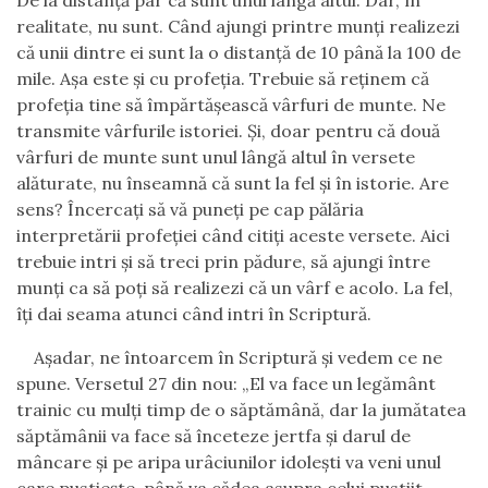
De la distanță par că sunt unul lângă altul. Dar, în
realitate, nu sunt. Când ajungi printre munți realizezi
că unii dintre ei sunt la o distanță de 10 până la 100 de
mile. Așa este și cu profeția. Trebuie să reținem că
profeția tine să împărtășească vârfuri de munte. Ne
transmite vârfurile istoriei. Și, doar pentru că două
vârfuri de munte sunt unul lângă altul în versete
alăturate, nu înseamnă că sunt la fel și în istorie. Are
sens? Încercați să vă puneți pe cap pălăria
interpretării profeției când citiți aceste versete. Aici
trebuie intri și să treci prin pădure, să ajungi între
munți ca să poți să realizezi că un vârf e acolo. La fel,
îți dai seama atunci când intri în Scriptură.
Așadar, ne întoarcem în Scriptură și vedem ce ne
spune. Versetul 27 din nou: „El va face un legământ
trainic cu mulţi timp de o săptămână, dar la jumătatea
săptămânii va face să înceteze jertfa şi darul de
mâncare şi pe aripa urâciunilor idoleşti va veni unul