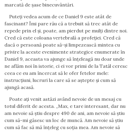
marcată de șase binecuvântări.
Puteți vedea acum de ce Daniel 9 este atât de
fascinant? Îmi pare rău că a trebuit să trec atât de
repede prin el și, poate, am pierdut pe mulți dintre noi.
Cred că este coloana vertebrală a profeției. Cred că
dacă o persoană poate să-și limpezească mintea cu
privire la aceste evenimente strategice enumerate în
Daniel 9, aceasta va ajunge să înțeleagă nu doar unde
ne aflăm noi în istorie, ci ei vor primi de la Tatăl ceresc
ceea ce eu am încercat să le ofer fetelor mele:
instrucțiuni, lucruri la care să se aștepte și cum să
ajungă acasă.
Poate ați venit astăzi având nevoie de un mesaj cu
totul diferit de acesta. „Max, e tare interesant, dar nu
am nevoie să știu despre 490 de ani, am nevoie să știu
cum să-mi găsesc un loc de muncă. Am nevoie să știu
cum să fac să mă înțeleg cu soția mea. Am nevoie să