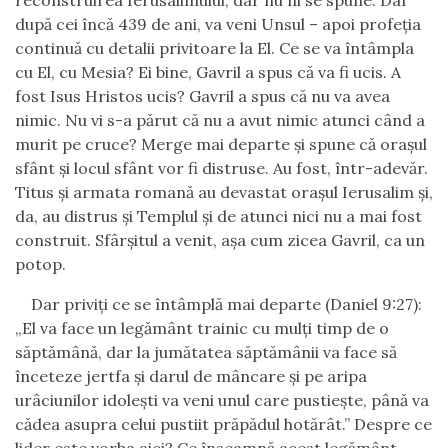
reconstruirea Ierusalimului, dar nu ni se spune. Dar
după cei încă 439 de ani, va veni Unsul – apoi profeția
continuă cu detalii privitoare la El. Ce se va întâmpla
cu El, cu Mesia? Ei bine, Gavril a spus că va fi ucis. A
fost Isus Hristos ucis? Gavril a spus că nu va avea
nimic. Nu vi s-a părut că nu a avut nimic atunci când a
murit pe cruce? Merge mai departe și spune că orașul
sfânt și locul sfânt vor fi distruse. Au fost, într-adevăr.
Titus și armata romană au devastat orașul Ierusalim și,
da, au distrus și Templul și de atunci nici nu a mai fost
construit. Sfârșitul a venit, așa cum zicea Gavril, ca un
potop.
Dar priviți ce se întâmplă mai departe (Daniel 9:27):
„El va face un legământ trainic cu mulţi timp de o
săptămână, dar la jumătatea săptămânii va face să
înceteze jertfa şi darul de mâncare şi pe aripa
urâciunilor idoleşti va veni unul care pustieşte, până va
cădea asupra celui pustiit prăpădul hotărât.” Despre ce