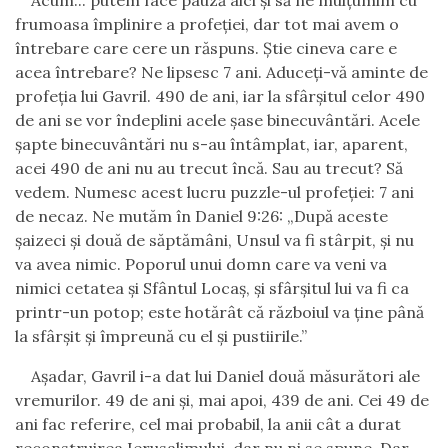
Acum... putem face pauză aici și să ne mulțumim cu
frumoasa împlinire a profeției, dar tot mai avem o
întrebare care cere un răspuns. Știe cineva care e
acea întrebare? Ne lipsesc 7 ani. Aduceți-vă aminte de
profeția lui Gavril. 490 de ani, iar la sfârșitul celor 490
de ani se vor îndeplini acele șase binecuvântări. Acele
șapte binecuvântări nu s-au întâmplat, iar, aparent,
acei 490 de ani nu au trecut încă. Sau au trecut? Să
vedem. Numesc acest lucru puzzle-ul profeției: 7 ani
de necaz. Ne mutăm în Daniel 9:26: „După aceste
şaizeci şi două de săptămâni, Unsul va fi stârpit, şi nu
va avea nimic. Poporul unui domn care va veni va
nimici cetatea şi Sfântul Locaş, şi sfârşitul lui va fi ca
printr-un potop; este hotărât că războiul va ţine până
la sfârşit şi împreună cu el şi pustiirile.”
Așadar, Gavril i-a dat lui Daniel două măsurători ale
vremurilor. 49 de ani și, mai apoi, 439 de ani. Cei 49 de
ani fac referire, cel mai probabil, la anii cât a durat