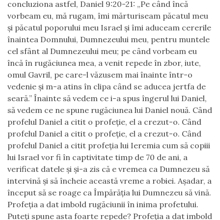
concluziona astfel, Daniel 9:20-21: „Pe când încă
vorbeam eu, mă rugam, îmi mărturiseam păcatul meu
şi păcatul poporului meu Israel şi îmi aduceam cererile
înaintea Domnului, Dumnezeului meu, pentru muntele
cel sfânt al Dumnezeului meu; pe când vorbeam eu
încă în rugăciunea mea, a venit repede în zbor, iute,
omul Gavril, pe care-l văzusem mai înainte într-o
vedenie şi m-a atins în clipa când se aducea jertfa de
seară.” Înainte să vedem ce i-a spus îngerul lui Daniel,
să vedem ce ne spune rugăciunea lui Daniel nouă. Când
profelul Daniel a citit o profeție, el a crezut-o. Când
profelul Daniel a citit o profeție, el a crezut-o. Când
profelul Daniel a citit profeția lui Ieremia cum să copiii
lui Israel vor fi în captivitate timp de 70 de ani, a
verificat datele și și-a zis că e vremea ca Dumnezeu să
intervină și să încheie această vreme a robiei. Așadar, a
început să se roage ca Împărăția lui Dumnezeu să vină.
Profeția a dat imbold rugăciunii în inima profetului.
Puteți spune asta foarte repede? Profeția a dat imbold