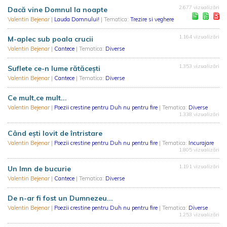
2.677 vizualizări
Dacă vine Domnul la noapte
Valentin Bejenar
|
Lauda Domnului!
| Tematica:
Trezire si veghere
1.164 vizualizări
M-aplec sub poala crucii
Valentin Bejenar
|
Cantece
| Tematica:
Diverse
1.353 vizualizări
Suflete ce-n lume rătăceşti
Valentin Bejenar
|
Cantece
| Tematica:
Diverse
Ce mult,ce mult...
Valentin Bejenar
|
Poezii crestine pentru Duh nu pentru fire
| Tematica:
Diverse
1.338 vizualizări
Când ești lovit de întristare
Valentin Bejenar
|
Poezii crestine pentru Duh nu pentru fire
| Tematica:
Incurajare
1.805 vizualizări
1.191 vizualizări
Un Imn de bucurie
Valentin Bejenar
|
Cantece
| Tematica:
Diverse
De n-ar fi fost un Dumnezeu...
Valentin Bejenar
|
Poezii crestine pentru Duh nu pentru fire
| Tematica:
Diverse
1.253 vizualizări