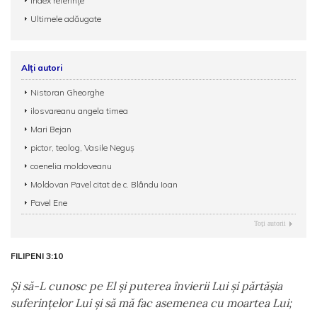
Index referințe
Ultimele adăugate
Alți autori
Nistoran Gheorghe
ilosvareanu angela timea
Mari Bejan
pictor, teolog, Vasile Neguș
coenelia moldoveanu
Moldovan Pavel citat de c. Blându Ioan
Pavel Ene
Toţi autorii
FILIPENI 3:10
Şi să-L cunosc pe El şi puterea învierii Lui şi părtăşia
suferinţelor Lui şi să mă fac asemenea cu moartea Lui;