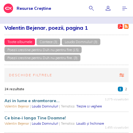
Resurse Creștine
Valentin Bejenar, poezii, pagina 1
Toate albumele
Cantece (3)
Lauda Domnului! (3)
Poezii crestine pentru Duh nu pentru fire (15)
Poezii crestine pentru Duh nu pentru fire. (3)
DESCHIDE FILTRELE
24 rezultate
1
2
1.275 vizualizări
Azi in lume e stramtorare...
Valentin Bejenar
|
Lauda Domnului!
| Tematica:
Trezire si veghere
Ce bine-i langa Tine Doamne!
Valentin Bejenar
|
Lauda Domnului!
| Tematica:
Laudă și închinare
1.455 vizualizări