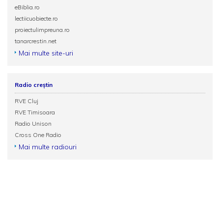
eBiblia.ro
lectiicuobiecte.ro
proiectulimpreuna.ro
tanarcrestin.net
Mai multe site-uri
Radio creștin
RVE Cluj
RVE Timisoara
Radio Unison
Cross One Radio
Mai multe radiouri