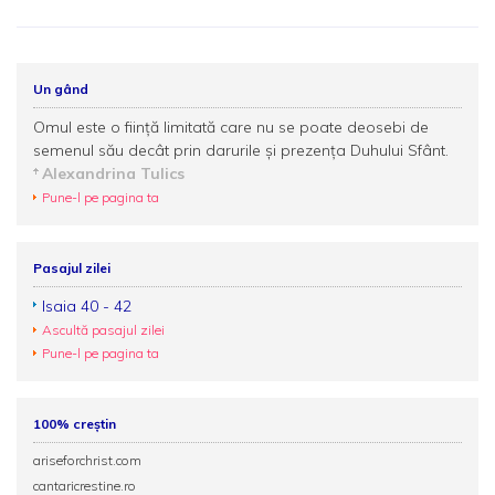
Un gând
Omul este o ființă limitată care nu se poate deosebi de
semenul său decât prin darurile și prezența Duhului Sfânt.
Alexandrina Tulics
Pune-l pe pagina ta
Pasajul zilei
Isaia 40 - 42
Ascultă pasajul zilei
Pune-l pe pagina ta
100% creștin
ariseforchrist.com
cantaricrestine.ro