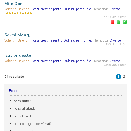
Mi-e Dor
Valentin Bejenar
|
Poezii crestine pentru Duh nu pentru fire
| Tematica:
Diverse
2.779 vizualizări
Sa-mi plang,
Valentin Bejenar
|
Poezii crestine pentru Duh nu pentru fire.
| Tematica:
Diverse
1.193 vizualizări
Isus biruieste
Valentin Bejenar
|
Poezii crestine pentru Duh nu pentru fire
| Tematica:
Diverse
1.565 vizualizări
24 rezultate
1
2
Poezii
Index autori
Index alfabetic
Index tematic
Index categorii de vârstă