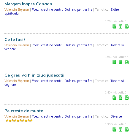
Mergem înspre Canaan
Valentin Bejenar
|
Poezii crestine pentru Duh nu pentru fire
| Tematica:
Zidire
spirituala
1.264 vizualizări
Ce te faci?
Valentin Bejenar
|
Poezii crestine pentru Duh nu pentru fire
| Tematica:
Trezire si
veghere
1.569 vizualizări
Ce greu va fi in ziua judecatii
Valentin Bejenar
|
Poezii crestine pentru Duh nu pentru fire
| Tematica:
Trezire si
veghere
2.404 vizualizări
Pe creste de munte
Valentin Bejenar
|
Poezii crestine pentru Duh nu pentru fire
| Tematica:
Diverse
1.305 vizualizări