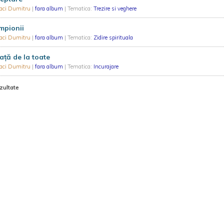
laci Dumitru
|
fara album
| Tematica:
Trezire si veghere
mpionii
laci Dumitru
|
fara album
| Tematica:
Zidire spirituala
ață de la toate
laci Dumitru
|
fara album
| Tematica:
Incurajare
zultate