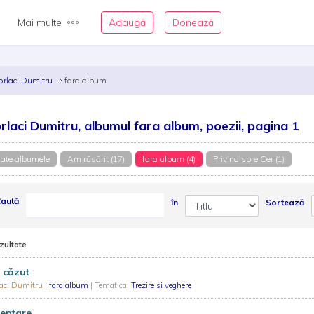
Mai multe
Adaugă
Donează
orlaci Dumitru
fara album
rlaci Dumitru, albumul fara album, poezii, pagina 1
ate albumele
Am răsărit (17)
fara album (4)
Privind spre Cer (1)
aută
în
Sortează
zultate
 căzut
laci Dumitru
|
fara album
| Tematica:
Trezire si veghere
teptare