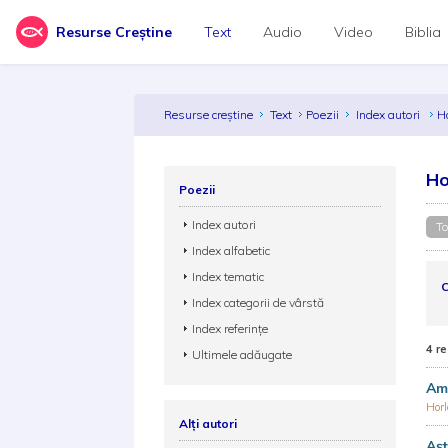
Resurse Creștine
Text
Audio
Video
Biblia
Resurse creștine
Text
Poezii
Index autori
H
Ho
Poezii
Index autori
To
Index alfabetic
Index tematic
C
Index categorii de vârstă
Index referințe
4 re
Ultimele adăugate
Am
Hor
Alți autori
Aș