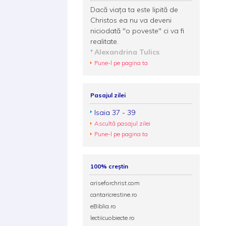
Dacă viața ta este lipită de
Christos ea nu va deveni
niciodată ''o poveste'' ci va fi
realitate.
Alexandrina Tulics
Pune-l pe pagina ta
Pasajul zilei
Isaia 37 - 39
Ascultă pasajul zilei
Pune-l pe pagina ta
100% creștin
ariseforchrist.com
cantaricrestine.ro
eBiblia.ro
lectiicuobiecte.ro