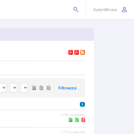
Autentificare
Filtreaza
1
1.318 vizualizări
1.773 vizualizări