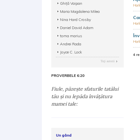
Ghiţă Vaipan
Hor
Maria Magdalena Milea
Ca
Nina Hard Crosby
Hor
Daniel David Adam
Înv
toma marius
Hor
Andrei Rada
Joyce C. Lock
4 re
Toţi autorii
PROVERBELE 6:20
Fiule, păzeşte sfaturile tatălui
tău şi nu lepăda învăţătura
mamei tale:
Un gând