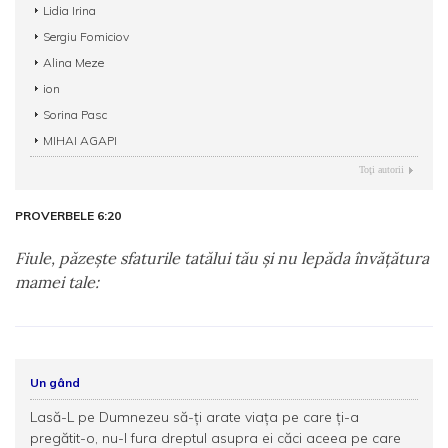
Lidia Irina
Sergiu Fomiciov
Alina Meze
ion
Sorina Pasc
MIHAI AGAPI
Toţi autorii
PROVERBELE 6:20
Fiule, păzeşte sfaturile tatălui tău şi nu lepăda învăţătura
mamei tale:
Un gând
Lasă-L pe Dumnezeu să-ți arate viața pe care ți-a
pregătit-o, nu-I fura dreptul asupra ei căci aceea pe care