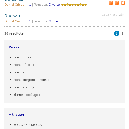
Daniel Cristian
|
1
| Tematica:
Diverse
1.612 vizualizări
Din nou
Daniel Cristian
|
1
| Tematica:
Slujire
30 rezultate
1
2
Poezii
Index autori
Index alfabetic
Index tematic
Index categorii de vârstă
Index referințe
Ultimele adăugate
Alți autori
DONOSE SIMONA