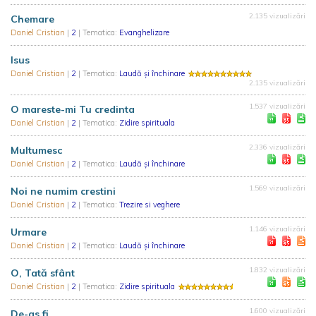
2.135 vizualizări
Chemare
Daniel Cristian
|
2
| Tematica:
Evanghelizare
Isus
Daniel Cristian
|
2
| Tematica:
Laudă și închinare
2.135 vizualizări
1.537 vizualizări
O mareste-mi Tu credinta
Daniel Cristian
|
2
| Tematica:
Zidire spirituala
2.336 vizualizări
Multumesc
Daniel Cristian
|
2
| Tematica:
Laudă și închinare
1.569 vizualizări
Noi ne numim crestini
Daniel Cristian
|
2
| Tematica:
Trezire si veghere
1.146 vizualizări
Urmare
Daniel Cristian
|
2
| Tematica:
Laudă și închinare
1.832 vizualizări
O, Tată sfânt
Daniel Cristian
|
2
| Tematica:
Zidire spirituala
1.600 vizualizări
De-as fi...