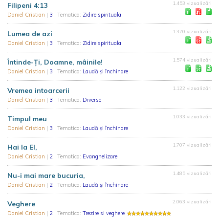
1.453 vizualizări
Filipeni 4:13
Daniel Cristian
|
3
| Tematica:
Zidire spirituala
1.370 vizualizări
Lumea de azi
Daniel Cristian
|
3
| Tematica:
Zidire spirituala
1.574 vizualizări
Întinde-Ți, Doamne, mâinile!
Daniel Cristian
|
3
| Tematica:
Laudă și închinare
1.122 vizualizări
Vremea intoarcerii
Daniel Cristian
|
3
| Tematica:
Diverse
1.033 vizualizări
Timpul meu
Daniel Cristian
|
3
| Tematica:
Laudă și închinare
1.707 vizualizări
Hai la El,
Daniel Cristian
|
2
| Tematica:
Evanghelizare
1.485 vizualizări
Nu-i mai mare bucuria,
Daniel Cristian
|
2
| Tematica:
Laudă și închinare
2.063 vizualizări
Veghere
Daniel Cristian
|
2
| Tematica:
Trezire si veghere