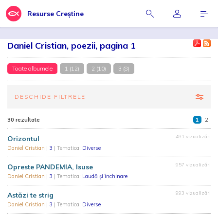
Resurse Creștine
Daniel Cristian, poezii, pagina 1
Toate albumele
1 (12)
2 (10)
3 (8)
DESCHIDE FILTRELE
30 rezultate
1
2
491 vizualizări
Orizontul
Daniel Cristian
|
3
| Tematica:
Diverse
957 vizualizări
Opreste PANDEMIA, Isuse
Daniel Cristian
|
3
| Tematica:
Laudă și închinare
993 vizualizări
Astăzi te strig
Daniel Cristian
|
3
| Tematica:
Diverse