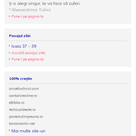
ți-o alegi singur, te va face să suferi.
Alexandrina Tulics
Pune-l pe pagina ta
Pasajul zilei
Isaia 37 - 39
Ascultă pasajul zilei
Pune-l pe pagina ta
100% creștin
ariseforchrist.com
cantaricrestine.ro
eBiblia.ro
lectiicuobiecte.ro
proiectulimpreuna.ro
tanarcrestin.net
Mai multe site-uri