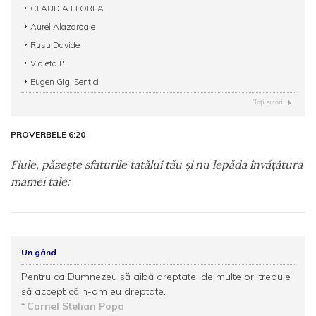
CLAUDIA FLOREA
Aurel Alazaroaie
Rusu Davide
Violeta P.
Eugen Gigi Sentici
Toţi autorii
PROVERBELE 6:20
Fiule, păzeşte sfaturile tatălui tău şi nu lepăda învăţătura
mamei tale:
Un gând
Pentru ca Dumnezeu să aibă dreptate, de multe ori trebuie
să accept că n-am eu dreptate.
Cornel Stelian Popa