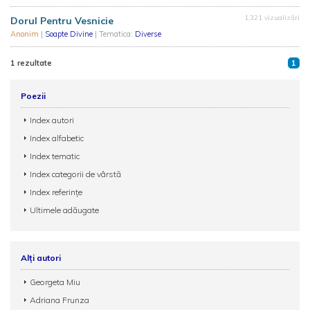
1.321 vizualizări
Dorul Pentru Vesnicie
Anonim
|
Soapte Divine
| Tematica:
Diverse
1 rezultate
1
Poezii
Index autori
Index alfabetic
Index tematic
Index categorii de vârstă
Index referințe
Ultimele adăugate
Alți autori
Georgeta Miu
Adriana Frunza