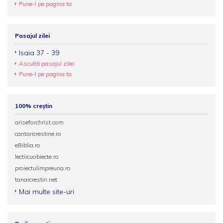
Pune-l pe pagina ta
Pasajul zilei
Isaia 37 - 39
Ascultă pasajul zilei
Pune-l pe pagina ta
100% creștin
ariseforchrist.com
cantaricrestine.ro
eBiblia.ro
lectiicuobiecte.ro
proiectulimpreuna.ro
tanarcrestin.net
Mai multe site-uri