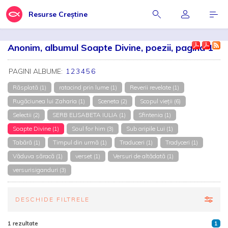
Resurse Creștine
Anonim, albumul Soapte Divine, poezii, pagina 1
PAGINI ALBUME:
1
2
3
4
5
6
Răsplată (1)
ratacind prin lume (1)
Reverii revelate (1)
Rugăciunea lui Zaharia (1)
Sceneta (2)
Scopul vieții (6)
Selectii (2)
SERB ELISABETA IULIA (1)
Sfintenia (1)
Soapte Divine (1)
Soul for him (3)
Sub aripile Lui (1)
Tabără (1)
Timpul din urmă (1)
Traduceri (1)
Tradyceri (1)
Văduva săracă (1)
verset (1)
Versuri de altădată (1)
versurisiganduri (3)
DESCHIDE FILTRELE
1 rezultate
1