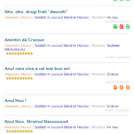
Aho, aho, dragi frati “desculti”
Alexandru Marius
|
Scaldati in susurul bland al Harului
| Tematica:
An nou
3.124 vizualizări
Amintiri de Craciun
Alexandru Marius
|
Scaldati in susurul bland al Harului
| Tematica:
Nașterea
Mântuitorului
2.945 vizualizări
Anul care vine e cel mai bun an!
Alexandru Marius
|
Scaldati in susurul bland al Harului
| Tematica:
Diverse
2.817 vizualizări
Anul Nou !
Alexandru Marius
|
Scaldati in susurul bland al Harului
| Tematica:
Diverse
6.520 vizualizări
Anul Nou, Strainul Necunoscut
Alexandru Marius
|
Scaldati in susurul bland al Harului
| Tematica:
An nou