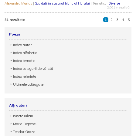
Alexandru Marius
|
Scaldati in susurul bland al Harului
| Tematica:
Diverse
2.001 vizualizări
81 rezultate
1
2
3
4
5
Poezii
Index autori
Index alfabetic
Index tematic
Index categorii de vârstă
Index referințe
Ultimele adăugate
Alți autori
ionete iulian
Maria Depescu
Teodor Groza