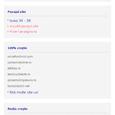
Pasajul zilei
Isaia 34 - 36
Ascultă pasajul zilei
Pune-l pe pagina ta
100% creștin
ariseforchrist.com
cantaricrestine.ro
eBiblia.ro
lectiicuobiecte.ro
proiectulimpreuna.ro
tanarcrestin.net
Mai multe site-uri
Radio creștin