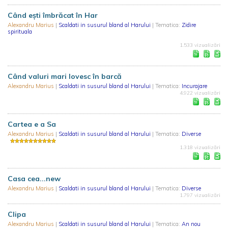
Când eşti îmbrăcat în Har
Alexandru Marius
|
Scaldati in susurul bland al Harului
| Tematica:
Zidire
spirituala
1.533 vizualizări
Când valuri mari lovesc în barcă
Alexandru Marius
|
Scaldati in susurul bland al Harului
| Tematica:
Incurajare
4.922 vizualizări
Cartea e a Sa
Alexandru Marius
|
Scaldati in susurul bland al Harului
| Tematica:
Diverse
1.318 vizualizări
Casa cea...new
Alexandru Marius
|
Scaldati in susurul bland al Harului
| Tematica:
Diverse
1.797 vizualizări
Clipa
Alexandru Marius
|
Scaldati in susurul bland al Harului
| Tematica:
An nou