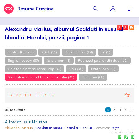
Resurse Creștine
Alexandru Marius, albumul Scaldati in susurul
bland al Harului, poezii, pagina 1
Toate albumele
2026 (11)
Doruri Sfinte (64)
En (1)
English poetry (57)
fara album (3)
Fosnetul pasilor din duzi (12)
Ghicitori crestine pentru copii (8)
Nou (96)
Pentru copii (6)
Scaldati in susurul bland al Harului (81)
Traduceri (65)
DESCHIDE FILTRELE
81 rezultate
1
2
3
4
5
A înviat Isus Hristos
Alexandru Marius
|
Scaldati in susurul bland al Harului
| Tematica:
Paște
5.152 vizualizări