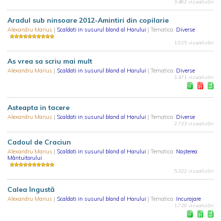
3.462 vizualizări
Aradul sub ninsoare 2012-Amintiri din copilarie
Alexandru Marius
|
Scaldati in susurul bland al Harului
| Tematica:
Diverse
1.925 vizualizări
As vrea sa scriu mai mult
Alexandru Marius
|
Scaldati in susurul bland al Harului
| Tematica:
Diverse
1.471 vizualizări
Asteapta in tacere
Alexandru Marius
|
Scaldati in susurul bland al Harului
| Tematica:
Diverse
2.733 vizualizări
Cadoul de Craciun
Alexandru Marius
|
Scaldati in susurul bland al Harului
| Tematica:
Nașterea
Mântuitorului
5.322 vizualizări
Calea îngustă
Alexandru Marius
|
Scaldati in susurul bland al Harului
| Tematica:
Incurajare
1.720 vizualizări