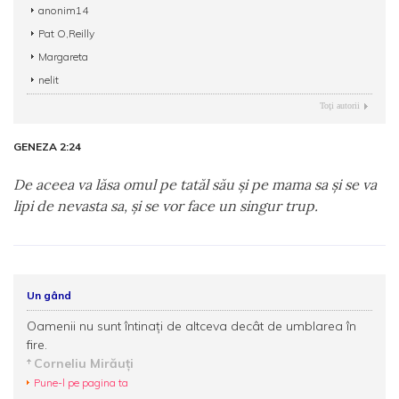
anonim14
Pat O,Reilly
Margareta
nelit
Toţi autorii
GENEZA 2:24
De aceea va lăsa omul pe tatăl său şi pe mama sa şi se va
lipi de nevasta sa, şi se vor face un singur trup.
Un gând
Oamenii nu sunt întinați de altceva decât de umblarea în
fire.
Corneliu Mirăuţi
Pune-l pe pagina ta