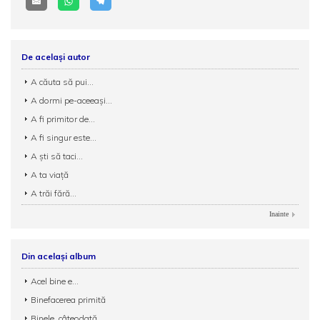
De același autor
A căuta să pui...
A dormi pe-aceeași...
A fi primitor de...
A fi singur este...
A ști să taci...
A ta viață
A trăi fără...
Inainte
Din același album
Acel bine e...
Binefacerea primită
Binele, câteodată