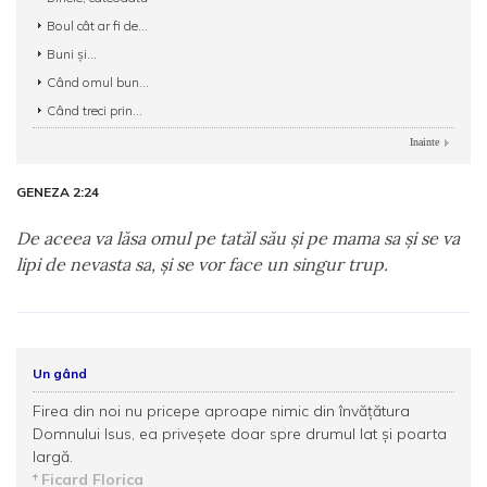
Boul cât ar fi de...
Buni și...
Când omul bun...
Când treci prin...
Inainte
GENEZA 2:24
De aceea va lăsa omul pe tatăl său şi pe mama sa şi se va
lipi de nevasta sa, şi se vor face un singur trup.
Un gând
Firea din noi nu pricepe aproape nimic din învăţătura
Domnului Isus, ea priveşete doar spre drumul lat şi poarta
largă.
Ficard Florica