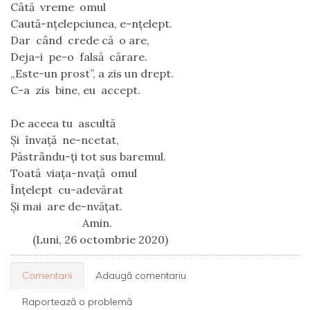
Câtă  vreme  omul
Caută-nțelepciunea, e-nțelept.
Dar  când  crede că  o are,
Deja-i  pe-o  falsă  cărare.
„Este-un prost”, a zis un drept.
C-a  zis  bine, eu  accept.
De aceea tu  ascultă
Și  învață  ne-ncetat,
Păstrându-ți tot sus baremul.
Toată  viața-nvață  omul
Înțelept  cu-adevărat
Și mai  are de-nvățat.
                          Amin.
        (Luni, 26 octombrie 2020)
Comentarii
Adaugă comentariu
Raportează o problemă