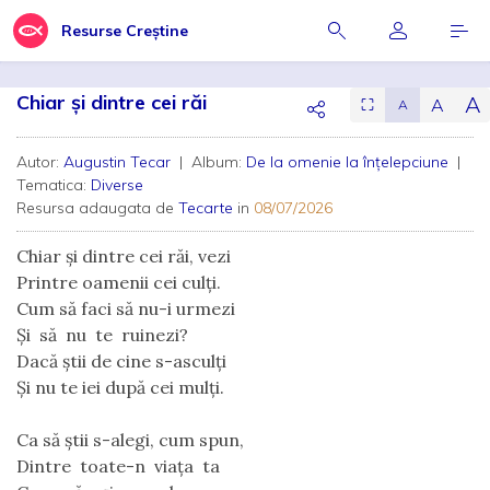
Resurse Creștine
Chiar și dintre cei răi
A
A
⛶
A
Autor:
Augustin Tecar
| Album:
De la omenie la înțelepciune
|
Tematica:
Diverse
Resursa adaugata de
Tecarte
in
08/07/2026
Chiar și dintre cei răi, vezi
Printre oamenii cei culți.
Cum să faci să nu-i urmezi
Și  să  nu  te  ruinezi?
Dacă știi de cine s-asculți
Și nu te iei după cei mulți.
Ca să știi s-alegi, cum spun,
Dintre  toate-n  viața  ta