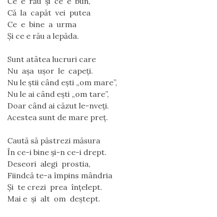
Ce  e  rău  și  ce  e  bun,
Că  la  capăt  vei  putea
Ce  e  bine  a  urma
Și ce e rău a lepăda.
Sunt atâtea lucruri care
Nu  așa  ușor  le  capeți.
Nu le știi când ești „om mare”,
Nu le ai când ești „om tare”,
Doar când ai căzut le-nveți.
Acestea sunt de mare preț.
Caută să păstrezi măsura
În ce-i bine și-n ce-i drept.
Deseori  alegi  prostia,
Fiindcă te-a împins mândria
Și  te crezi  prea  înțelept.
Mai e  și  alt  om  deștept.