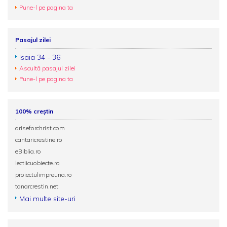
Pune-l pe pagina ta
Pasajul zilei
Isaia 34 - 36
Ascultă pasajul zilei
Pune-l pe pagina ta
100% creștin
ariseforchrist.com
cantaricrestine.ro
eBiblia.ro
lectiicuobiecte.ro
proiectulimpreuna.ro
tanarcrestin.net
Mai multe site-uri