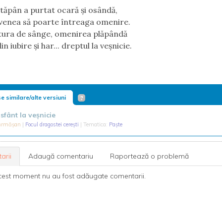
 Stăpân a purtat ocară şi osândă,
venea să poarte întreaga omenire.
tura de sânge, omenirea plăpândă
n iubire şi har... dreptul la veşnicie.
e similare/alte versiuni
sfânt la veșnicie
Sărmășan
|
Focul dragostei cerești
| Tematica:
Paște
arii
Adaugă comentariu
Raportează o problemă
cest moment nu au fost adăugate comentarii.