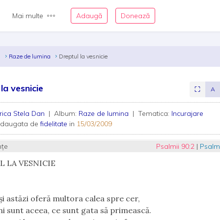
Mai multe
Adaugă
Donează
n
Raze de lumina
Dreptul la vesnicie
la vesnicie
⛶
A
rica Stela Dan
| Album:
Raze de lumina
| Tematica:
Incurajare
adaugata de
fidelitate
in
15/03/2009
nțe
Psalmii 90:2
|
Psalmi
L LA VESNICIE
i astăzi oferă multora calea spre cer,
ni sunt aceea, ce sunt gata să primească.