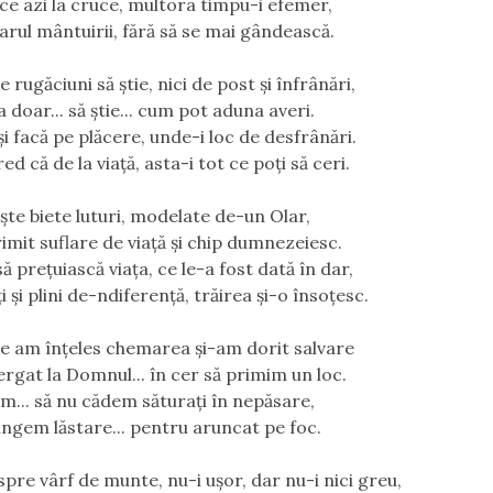
ece azi la cruce, multora timpu-i efemer,
arul mântuirii, fără să se mai gândească.
 rugăciuni să ştie, nici de post şi înfrânări,
 doar... să ştie... cum pot aduna averi.
i facă pe plăcere, unde-i loc de desfrânări.
red că de la viaţă, asta-i tot ce poţi să ceri.
işte biete luturi, modelate de-un Olar,
imit suflare de viaţă şi chip dumnezeiesc.
să preţuiască viaţa, ce le-a fost dată în dar,
i și plini de-ndiferenţă, trăirea şi-o însoţesc.
ce am înţeles chemarea şi-am dorit salvare
ergat la Domnul... în cer să primim un loc.
m... să nu cădem săturaţi în nepăsare,
ungem lăstare... pentru aruncat pe foc.
spre vârf de munte, nu-i uşor, dar nu-i nici greu,