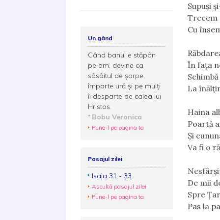
Supuşi ş
Trecem o
Cu însemn
Un gând
Răbdarea
Când banul e stăpân
În faţa 
pe om, devine ca
sâsâitul de şarpe,
Schimbă 
împarte ură şi pe mulţi
La înălţi
îi desparte de calea lui
Hristos.
Haina alb
Bobu Veronica
Poartă ai
Pune-l pe pagina ta
Şi cununa
Va fi o r
Pasajul zilei
Nesfârşi
Isaia 31 - 33
De mii d
Ascultă pasajul zilei
Spre Ţar
Pune-l pe pagina ta
Pas la pa