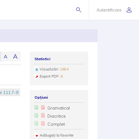
Autentificare
A
A
Statistici
Vizualizări:
1684
Export PDF:
6
i 111:7-9
Opțiuni
Gramatical
Diacritice
Complet
Adăugați la favorite