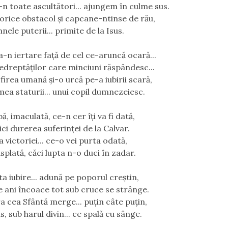
i-n toate ascultători... ajungem în culme sus.
rice obstacol şi capcane-ntinse de rău,
ele puterii... primite de la Isus.
-n iertare faţă de cel ce-aruncă ocară...
nedreptăţilor care minciuni răspândesc...
firea umană şi-o urcă pe-a iubirii scară,
mea staturii... unui copil dumnezeiesc.
ă, imaculată, ce-n cer îţi va fi dată,
ci durerea suferinţei de la Calvar.
 victoriei... ce-o vei purta odată,
ăsplată, căci lupta n-o duci în zadar.
ta iubire... adună pe poporul creştin,
e ani încoace tot sub cruce se strânge.
a cea Sfântă merge... puţin câte puţin,
s, sub harul divin... ce spală cu sânge.