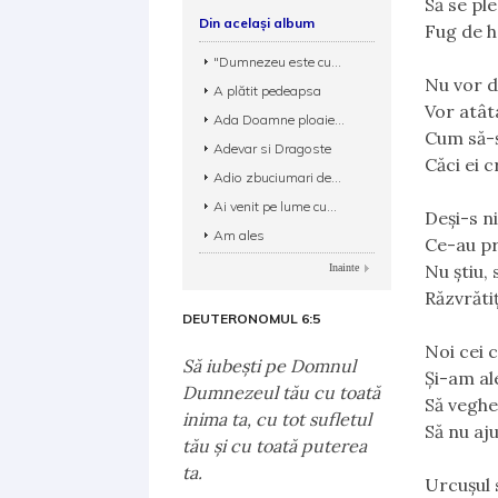
Să se pl
Din același album
Fug de h
"Dumnezeu este cu...
Nu vor de
A plătit pedeapsa
Vor atâta
Ada Doamne ploaie...
Cum să-ş
Adevar si Dragoste
Căci ei c
Adio zbuciumari de...
Ai venit pe lume cu...
Deşi-s n
Am ales
Ce-au pr
Nu ştiu, 
Inainte
Răzvrătiţ
DEUTERONOMUL 6:5
Noi cei 
Să iubeşti pe Domnul
Şi-am al
Dumnezeul tău cu toată
Să veghe
inima ta, cu tot sufletul
Să nu aj
tău şi cu toată puterea
ta.
Urcuşul 