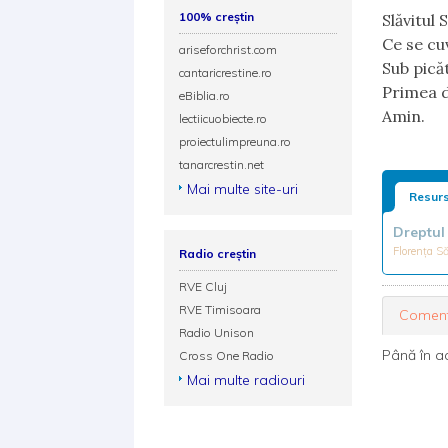
100% creștin
Slăvitul
Ce se cu
ariseforchrist.com
Sub pică
cantaricrestine.ro
Primea di
eBiblia.ro
Amin.
lectiicuobiecte.ro
proiectulimpreuna.ro
tanarcrestin.net
Mai multe site-uri
Resurs
Dreptul 
Florența 
Radio creștin
RVE Cluj
RVE Timisoara
Coment
Radio Unison
Până în a
Cross One Radio
Mai multe radiouri