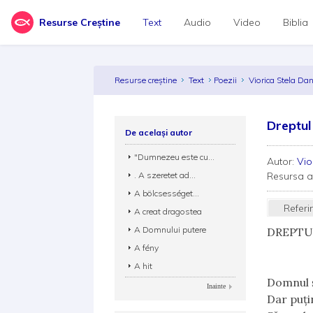
Resurse Creștine
Text
Audio
Video
Biblia
Resurse creștine
Text
Poezii
Viorica Stela Da
Dreptul 
De același autor
"Dumnezeu este cu...
Autor:
Vio
. A szeretet ad...
Resursa 
A bölcsességet...
Referi
A creat dragostea
A Domnului putere
DREPTU
A fény
A hit
Domnul ş
Inainte
Dar puţi