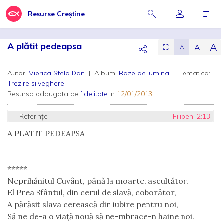
Resurse Creștine
A plătit pedeapsa
A
A
⛶
A
Autor:
Viorica Stela Dan
| Album:
Raze de lumina
| Tematica:
Trezire si veghere
Resursa adaugata de
fidelitate
in
12/01/2013
Referințe
Filipeni 2:13
A PLATIT PEDEAPSA
*****
Neprihănitul Cuvânt, până la moarte, ascultător,
El Prea Sfântul, din cerul de slavă, coborâtor,
A părăsit slava cerească din iubire pentru noi,
Să ne de-a o viaţă nouă să ne-mbrace-n haine noi.