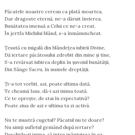
Păcatele noastre cereau ca plată moartea,
Dar dragoste eternă, ne-a dăruit învierea,
Bunătatea imensă a Celui ce ne-a creat,
În jertfa Mielului blând, s-a înmănuncheat.
Țesută cu migală din blândețea iubirii Divine,
Dă iertare păcătosului zdrobit din mine şi tine,
S-a revărsat iubirea deplin în șuvoiul bunătății,
Din Sânge Sacru, în numele dreptății.
Ți-a tot vorbit, azi, poate ultima dată,
Te cheamă Isus, dă-i azi inima toată.
Ce te oprește, de stai în expectativă?
Poate ziua de azi e ultima ta zi activă.
Nu te mustră cugetul? Păcatul nu te doare?
Nu simţi sufletul gemând după iertare?
Deschide-ți inima, să intre mântuirea în ea,