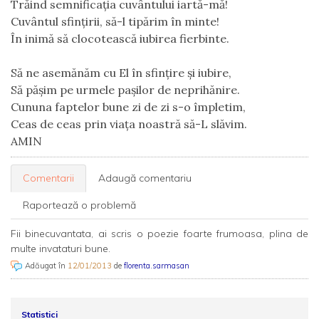
Trăind semnificația cuvântului iartă-mă!
Cuvântul sfințirii, să-l tipărim în minte!
În inimă să clocotească iubirea fierbinte.
Să ne asemănăm cu El în sfinţire şi iubire,
Să păşim pe urmele paşilor de neprihănire.
Cununa faptelor bune zi de zi s-o împletim,
Ceas de ceas prin viaţa noastră să-L slăvim.
AMIN 
Comentarii
Adaugă comentariu
Raportează o problemă
Fii binecuvantata, ai scris o poezie foarte frumoasa, plina de
multe invataturi bune.
Adăugat în
12/01/2013
de
florenta.sarmasan
Statistici