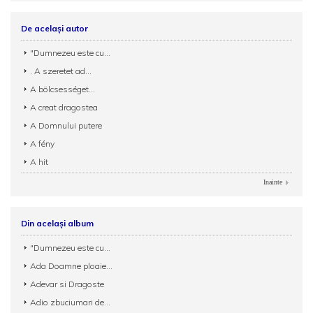
De același autor
"Dumnezeu este cu...
. A szeretet ad...
A bölcsességet...
A creat dragostea
A Domnului putere
A fény
A hit
Inainte
Din același album
"Dumnezeu este cu...
Ada Doamne ploaie...
Adevar si Dragoste
Adio zbuciumari de...