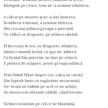
Răstignit pe cruce, Isus ne-a semnat izbăvirea.
A călcat pe moarte şi ne-a dat învierea,
În iubirea-i imensă, a semnat înfierea.
Din cea mai adâncă groapă a pierzării,
Ne ridică cu dragoste, pe stânca salvării.
El lucrează în noi, cu dragoste, sfințirea,
Inima o inundă în har cu apa vie, iubirea.
Cu braţul Său puternic ne ține pe stâncă,
E puntea de scăpare, peste groapa adâncă.
Prin Duhul Sfânt înspre cer, calea ne-arată,
Din faptele bune cu rugăciune necurmată.
Ne-nvaţă să-l iubim pe acel ce ne urăște,
Să-ntoarcem obrazul celălalt, când lovește.
Să binecuvântăm pe cel ce ne blastămă,