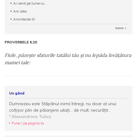
Ai venit pe lume cu...
Am ales
Aminteste-ti!
Inainte
PROVERBELE 6:20
Fiule, păzeşte sfaturile tatălui tău şi nu lepăda învăţătura
mamei tale:
Un gând
Dumnezeu este Stăpânul inimii întregi, nu doar al unui
colţişor plin de păianjenii uitaţi... de mult, necurăţit...
Alexandrina Tulics
Pune-l pe pagina ta