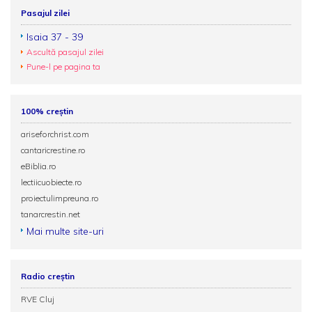
Pasajul zilei
Isaia 37 - 39
Ascultă pasajul zilei
Pune-l pe pagina ta
100% creștin
ariseforchrist.com
cantaricrestine.ro
eBiblia.ro
lectiicuobiecte.ro
proiectulimpreuna.ro
tanarcrestin.net
Mai multe site-uri
Radio creștin
RVE Cluj