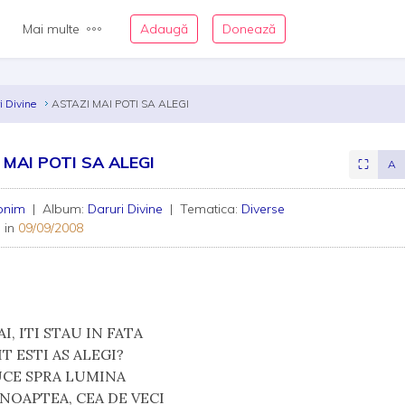
Mai multe
Adaugă
Donează
i Divine
ASTAZI MAI POTI SA ALEGI
 MAI POTI SA ALEGI
⛶
A
onim
| Album:
Daruri Divine
| Tematica:
Diverse
 in
09/09/2008
I, ITI STAU IN FATA
T ESTI AS ALEGI?
UCE SPRA LUMINA
NOAPTEA, CEA DE VECI