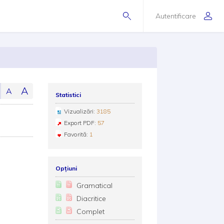
Autentificare
A
A
Statistici
Vizualizări:
3185
Export PDF:
57
Favorită:
1
Opțiuni
Gramatical
Diacritice
Complet