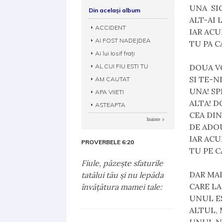
UNA  SI
Din același album
ALT-AI 
ACCIDENT
IAR AC
AI FOST NADEJDEA
TU PA C
Ai lui Iosif frați
AL CUI FIU ESTI TU
DOUA VO
SI TE-
AM CAUTAT
UNA! SP
APA VIIETI
ALTA! D
ASTEAPTA
CEA DIN 
Inainte
DE ADO
IAR AC
PROVERBELE 6:20
TU PE C
Fiule, păzeşte sfaturile
DAR MAI
tatălui tău şi nu lepăda
CARE L
învăţătura mamei tale:
UNUL E
ALTUL,