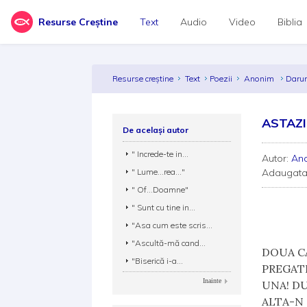
Resurse Creștine
Text
Audio
Video
Biblia
Resurse creștine
Text
Poezii
Anonim
Darur
ASTAZI
De același autor
" Increde-te in...
Autor:
An
" Lume...rea..."
Adaugata
" Of...Doamne"
" Sunt cu tine in...
"Asa cum este scris...
"Ascultă-mă cand...
DOUA CA
"Biserică i-a...
PREGATI
Inainte
UNA! D
ALTA-N 