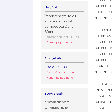
UNUL N
ALTUL F
Un gând
SI ACU
Împrietenește-te cu
TU PE C
smerenia ca să-ți
zâmbească Duhul
DOI STA
Sfânt.
SI TE A
Alexandrina Tulics
UNUL E
Pune-l pe pagina ta
ALTUL 
UNUL IT
Pasajul zilei
ALTUL 
DAR SE
Isaia 37 - 39
TU PE C
Ascultă pasajul zilei
Pune-l pe pagina ta
DOUA CA
PENTRU
100% creștin
UNA! ES
ALTA-I
ariseforchrist.com
UNA! DU
cantaricrestine.ro