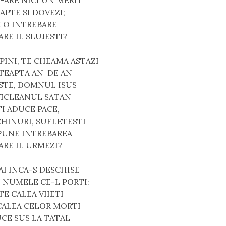
-ARE NICI UN MERIT
APTE SI DOVEZI;
M O INTREBARE
ARE IL SLUJESTI?
PINI, TE CHEAMA ASTAZI
STEAPTA AN  DE AN
STE, DOMNUL ISUS 
VICLEANUL SATAN
I ADUCE PACE,
CHINURI, SUFLETESTI
 PUNE INTREBAREA
ARE IL URMEZI?
I INCA-S DESCHISE
 NUMELE CE-L PORTI:
TE CALEA VIIETI
 CALEA CELOR MORTI
CE SUS LA TATAL