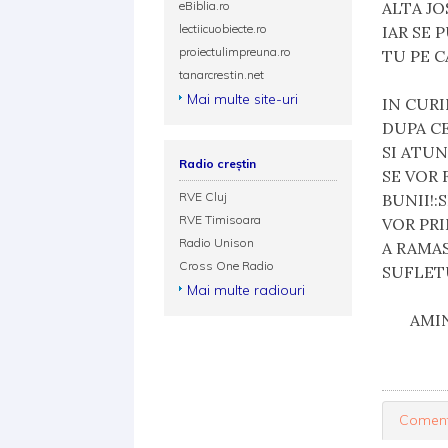
eBiblia.ro
ALTA JO
lectiicuobiecte.ro
IAR SE 
proiectulimpreuna.ro
TU PE C
tanarcrestin.net
Mai multe site-uri
IN CURI
DUPA CE
SI ATUN
Radio creștin
SE VOR 
RVE Cluj
BUNII!:S
RVE Timisoara
VOR PRI
Radio Unison
A RAMA
Cross One Radio
SUFLETU
Mai multe radiouri
       AM
Coment