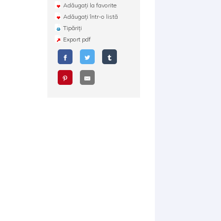
Adăugați la favorite
Adăugați într-o listă
Tipăriți
Export pdf