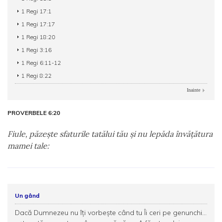
1 Regi 17:1
1 Regi 17:17
1 Regi 18:20
1 Regi 3:16
1 Regi 6:11-12
1 Regi 8:22
Inainte
PROVERBELE 6:20
Fiule, păzeşte sfaturile tatălui tău şi nu lepăda învăţătura
mamei tale:
Un gând
Dacă Dumnezeu nu îţi vorbeşte când tu Îi ceri pe genunchi...