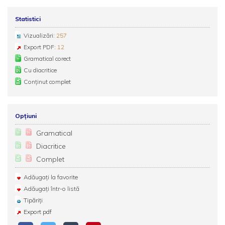
Statistici
Vizualizări:
257
Export PDF:
12
Gramatical corect
Cu diacritice
Conținut complet
Opțiuni
Gramatical
Diacritice
Complet
Adăugați la favorite
Adăugați într-o listă
Tipăriți
Export pdf