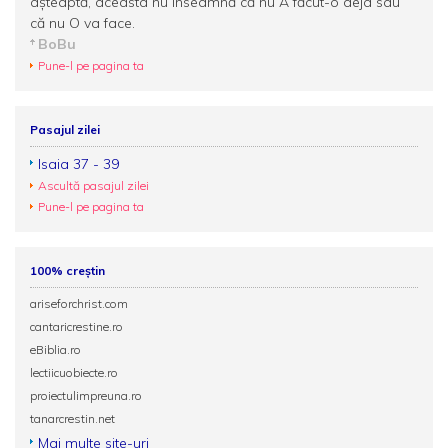
aşteaptă, aceasta nu înseamnă că nu A făcut-o deja sau
că nu O va face.
BoBu
Pune-l pe pagina ta
Pasajul zilei
Isaia 37 - 39
Ascultă pasajul zilei
Pune-l pe pagina ta
100% creștin
ariseforchrist.com
cantaricrestine.ro
eBiblia.ro
lectiicuobiecte.ro
proiectulimpreuna.ro
tanarcrestin.net
Mai multe site-uri