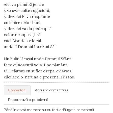
Aici va primi El jertfe
și-o s-asculte rugăciuni,
și de-aici El va răspunde
cu iubire celor buni,
și de-aici va da pedeapsă
celor nesupuși și răi
căci Biserica e locul
unde-I Domnul între-ai Săi.
Nu huliți lăcașul unde Domnul Sfânt
face cunoscută voia-I pe pământ.
Ci-l căutați cu suflet drept-evlavios,
căci acolo-ntruna e prezent Hristos. 
Comentarii
Adaugă comentariu
Raportează o problemă
Până în acest moment nu au fost adăugate comentarii.