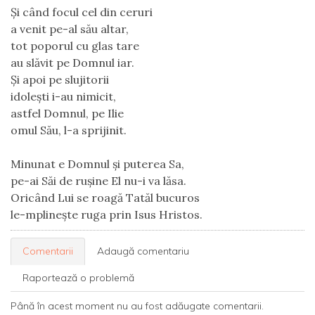
Și când focul cel din ceruri
a venit pe-al său altar,
tot poporul cu glas tare
au slăvit pe Domnul iar.
Și apoi pe slujitorii
idolești i-au nimicit,
astfel Domnul, pe Ilie
omul Său, l-a sprijinit.
Minunat e Domnul și puterea Sa,
pe-ai Săi de rușine El nu-i va lăsa.
Oricând Lui se roagă Tatăl bucuros
le-mplinește ruga prin Isus Hristos. 
Comentarii
Adaugă comentariu
Raportează o problemă
Până în acest moment nu au fost adăugate comentarii.