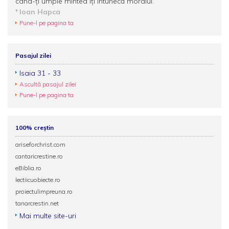
când-ți umple mintea Îți întunecă moralul.
Ioan Hapca
Pune-l pe pagina ta
Pasajul zilei
Isaia 31 - 33
Ascultă pasajul zilei
Pune-l pe pagina ta
100% creștin
ariseforchrist.com
cantaricrestine.ro
eBiblia.ro
lectiicuobiecte.ro
proiectulimpreuna.ro
tanarcrestin.net
Mai multe site-uri