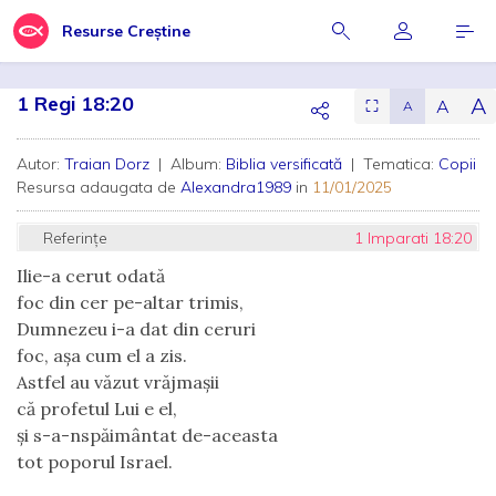
Resurse Creștine
1 Regi 18:20
A
A
⛶
A
Autor:
Traian Dorz
| Album:
Biblia versificată
| Tematica:
Copii
Resursa adaugata de
Alexandra1989
in
11/01/2025
Referințe
1 Imparati 18:20
Ilie-a cerut odată
foc din cer pe-altar trimis,
Dumnezeu i-a dat din ceruri
foc, așa cum el a zis.
Astfel au văzut vrăjmașii
că profetul Lui e el,
și s-a-nspăimântat de-aceasta
tot poporul Israel.