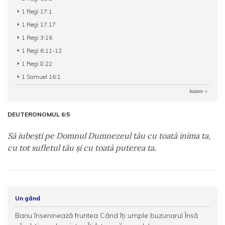
1 Regi 17:1
1 Regi 17:17
1 Regi 3:16
1 Regi 6:11-12
1 Regi 8:22
1 Samuel 16:1
Inainte
DEUTERONOMUL 6:5
Să iubeşti pe Domnul Dumnezeul tău cu toată inima ta,
cu tot sufletul tău şi cu toată puterea ta.
Un gând
Banu înseninează fruntea Când îți umple buzunarul Însă