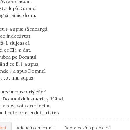
e Avraam acum,
ește după Domnul
ng și tainic drum.
u i-a spus să meargă
loc îndepărtat
să-L slujească
ei ce El i-a dat.
iubea pe Domnul
ând ce El i-a spus,
unde i-a spus Domnul
st tot mai supus.
e-acela care orișicând
e Domnul duh smerit și blând,
urmează voia credincios
a-I este prieten lui Hristos. 
arii
Adaugă comentariu
Raportează o problemă