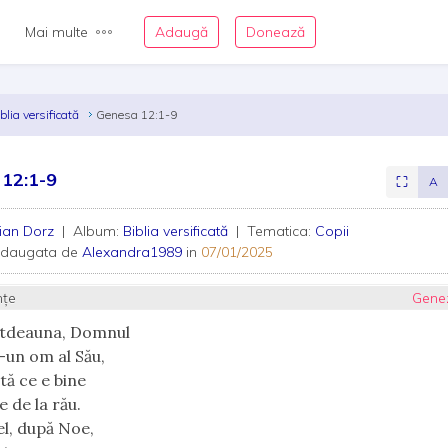
Mai multe
Adaugă
Donează
blia versificată
Genesa 12:1-9
 12:1-9
⛶
A
ian Dorz
| Album:
Biblia versificată
| Tematica:
Copii
adaugata de
Alexandra1989
in
07/01/2025
nțe
Gene
otdeauna, Domnul
-un om al Său,
tă ce e bine
e de la rău.
l, după Noe,