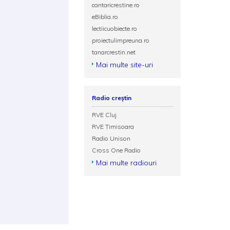
cantaricrestine.ro
eBiblia.ro
lectiicuobiecte.ro
proiectulimpreuna.ro
tanarcrestin.net
Mai multe site-uri
Radio creștin
RVE Cluj
RVE Timisoara
Radio Unison
Cross One Radio
Mai multe radiouri