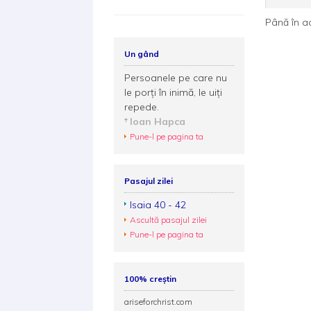
Până în a
Un gând
Persoanele pe care nu
le porți în inimă, le uiți
repede.
Ioan Hapca
Pune-l pe pagina ta
Pasajul zilei
Isaia 40 - 42
Ascultă pasajul zilei
Pune-l pe pagina ta
100% creștin
ariseforchrist.com