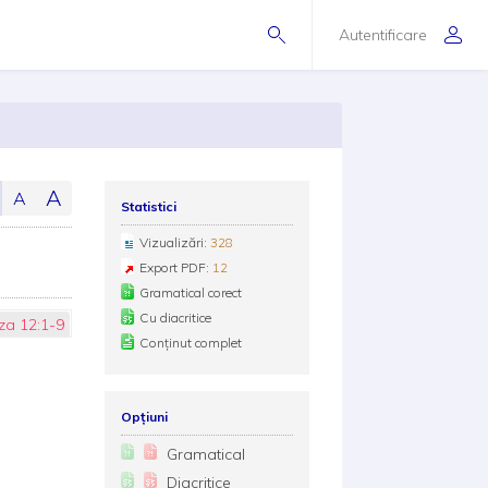
Autentificare
A
A
Statistici
Vizualizări:
328
Export PDF:
12
Gramatical corect
Cu diacritice
za 12:1-9
Conținut complet
Opțiuni
Gramatical
Diacritice