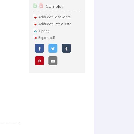
Complet
Adăugați la favorite
Adăugați într-o listă
Tipăriți
Export pdf