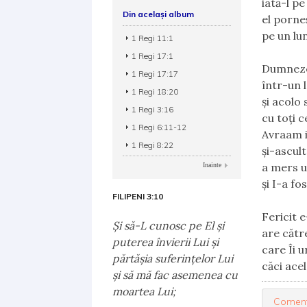
iată-l p
Din același album
el porn
pe un lu
1 Regi 11:1
1 Regi 17:1
Dumneze
1 Regi 17:17
într-un 
1 Regi 18:20
și acolo 
1 Regi 3:16
cu toți c
1 Regi 6:11-12
Avraam 
1 Regi 8:22
și-ascult
a mers 
Inainte
și I-a fo
FILIPENI 3:10
Fericit 
Şi să-L cunosc pe El şi
are cătr
puterea învierii Lui şi
care Îi 
părtăşia suferinţelor Lui
căci acel
şi să mă fac asemenea cu
moartea Lui;
Coment