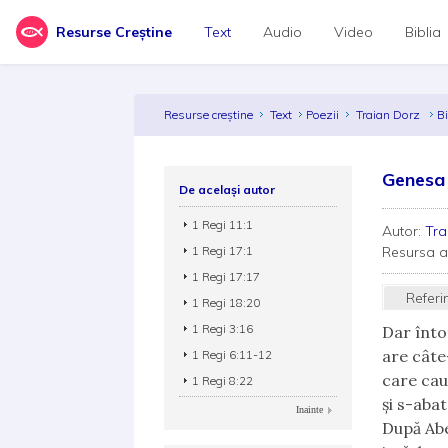
Resurse Creștine
Text
Audio
Video
Biblia
Resurse creștine
Text
Poezii
Traian Dorz
Bi
Genesa
De același autor
1 Regi 11:1
Autor:
Tra
1 Regi 17:1
Resursa 
1 Regi 17:17
Referi
1 Regi 18:20
1 Regi 3:16
Dar înt
are câte
1 Regi 6:11-12
care cau
1 Regi 8:22
și s-abat
Inainte
După Abe