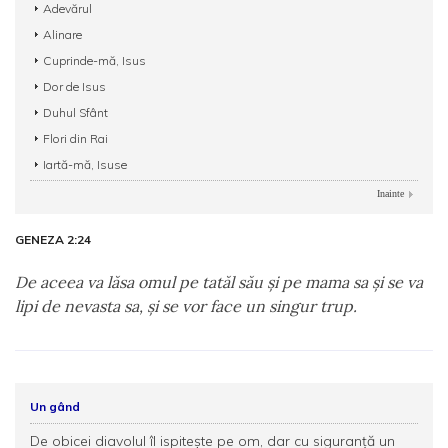
Adevărul
Alinare
Cuprinde-mă, Isus
Dor de Isus
Duhul Sfânt
Flori din Rai
Iartă-mă, Isuse
Inainte
GENEZA 2:24
De aceea va lăsa omul pe tatăl său şi pe mama sa şi se va
lipi de nevasta sa, şi se vor face un singur trup.
Un gând
De obicei diavolul îl ispiteşte pe om, dar cu siguranţă un