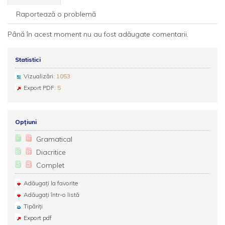
Raportează o problemă
Până în acest moment nu au fost adăugate comentarii.
Statistici
Vizualizări:
1053
Export PDF:
5
Opțiuni
Gramatical
Diacritice
Complet
Adăugați la favorite
Adăugați într-o listă
Tipăriți
Export pdf