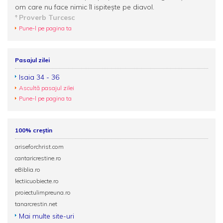
om care nu face nimic îl ispiteşte pe diavol.
Proverb Turcesc
Pune-l pe pagina ta
Pasajul zilei
Isaia 34 - 36
Ascultă pasajul zilei
Pune-l pe pagina ta
100% creștin
ariseforchrist.com
cantaricrestine.ro
eBiblia.ro
lectiicuobiecte.ro
proiectulimpreuna.ro
tanarcrestin.net
Mai multe site-uri