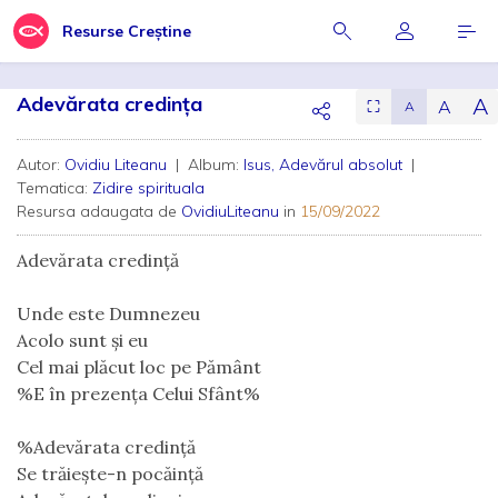
Resurse Creștine
Adevărata credința
A
A
⛶
A
Autor:
Ovidiu Liteanu
| Album:
Isus, Adevărul absolut
|
Tematica:
Zidire spirituala
Resursa adaugata de
OvidiuLiteanu
in
15/09/2022
Adevărata credință
Unde este Dumnezeu
Acolo sunt și eu
Cel mai plăcut loc pe Pământ
%E în prezența Celui Sfânt%
%Adevărata credință
Se trăiește-n pocăință