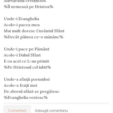
Adevăratul credincios
%Îl urmează pe Hristos%
Unde-i Evanghelia
Acolo-i pacea mea
Mai mult doresc Cuvântul Sfânt
%Decât pâinea ce-o mănânc%
Unde-i pace pe Pământ
Acolo-i Duhul Sfânt
E cu acei ce L-au primit
%Pe Hristosul cel iubit%
Unde-s sfinții porumbei
Acolo-s frații mei
De zborul sfânt se pregătesc
%Evanghelia vestesc%
Comentarii
Adaugă comentariu