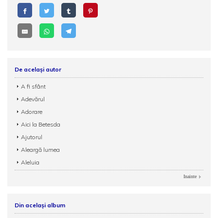
De același autor
A fi sfânt
Adevărul
Adorare
Aici la Betesda
Ajutorul
Aleargă lumea
Aleluia
Inainte
Din același album