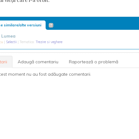
 vieții care l-a orbit. 
e similare/alte versiuni
a Lumea
icu
|
Selectii
| Tematica:
Trezire si veghere
arii
Adaugă comentariu
Raportează o problemă
cest moment nu au fost adăugate comentarii.