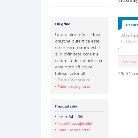
Vrășmașul
Un gând
Resurs
Una dintre mărcile trăirii
Alearg
creştine autentice este
Nichifor N
smerenia- o modestie
şi o blândețe care nu
se umflă de mândrie, ci
Coment
este gata să caute
folosul celorlalți.
Până în a
Bobu Veronica
Pune-l pe pagina ta
Pasajul zilei
Isaia 34 - 36
Ascultă pasajul zilei
Pune-l pe pagina ta