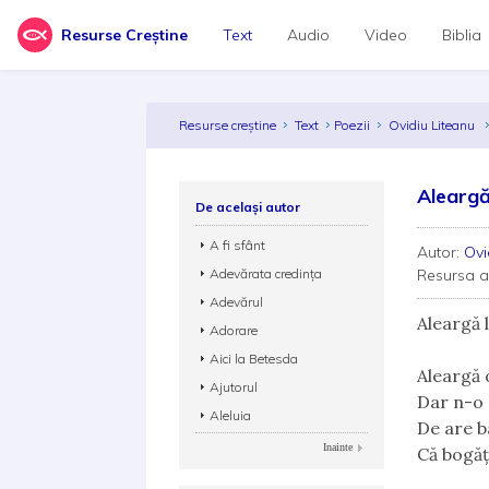
Resurse Creștine
Text
Audio
Video
Biblia
Resurse creștine
Text
Poezii
Ovidiu Liteanu
Alearg
De același autor
A fi sfânt
Autor:
Ovi
Adevărata credința
Resursa 
Adevărul
Aleargă
Adorare
Aici la Betesda
Aleargă 
Ajutorul
Dar n-o 
Aleluia
De are b
Inainte
Că bogăți