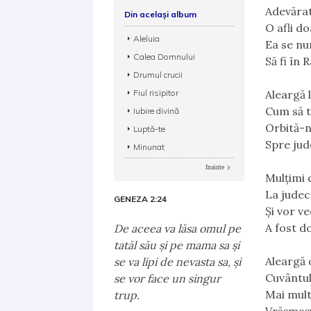
Adevărat
Din același album
O afli d
Aleluia
Ea se n
Calea Domnului
Să fi în R
Drumul crucii
Fiul risipitor
Aleargă 
Cum să t
Iubire divină
Orbită-n
Luptă-te
Spre jud
Minunat
Inainte
Mulțimi 
La judec
GENEZA 2:24
Și vor v
A fost d
De aceea va lăsa omul pe
tatăl său şi pe mama sa şi
Aleargă 
se va lipi de nevasta sa, şi
Cuvântul 
se vor face un singur
Mai mult
trup.