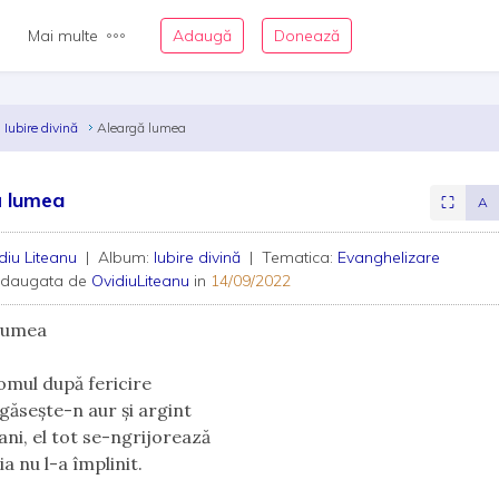
Mai multe
Adaugă
Donează
Iubire divină
Aleargă lumea
ă lumea
⛶
A
diu Liteanu
| Album:
Iubire divină
| Tematica:
Evanghelizare
adaugata de
OvidiuLiteanu
in
14/09/2022
 lumea
omul după fericire
găsește-n aur și argint
ani, el tot se-ngrijorează
a nu l-a împlinit.