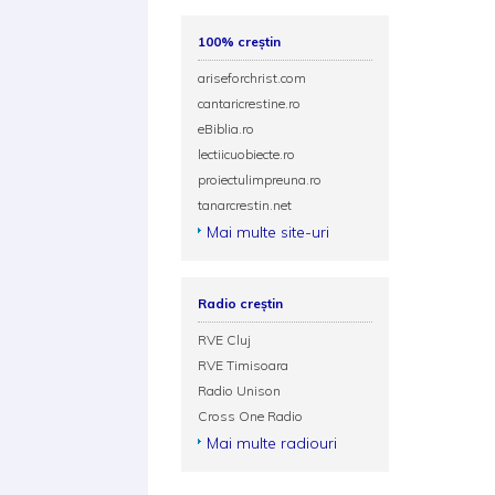
100% creștin
ariseforchrist.com
cantaricrestine.ro
eBiblia.ro
lectiicuobiecte.ro
proiectulimpreuna.ro
tanarcrestin.net
Mai multe site-uri
Radio creștin
RVE Cluj
RVE Timisoara
Radio Unison
Cross One Radio
Mai multe radiouri