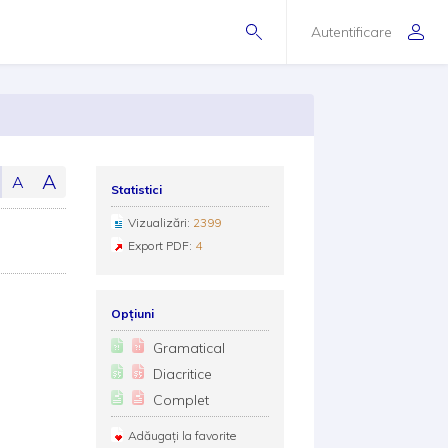
Autentificare
A
A
Statistici
Vizualizări:
2399
Export PDF:
4
Opțiuni
Gramatical
Diacritice
Complet
Adăugați la favorite