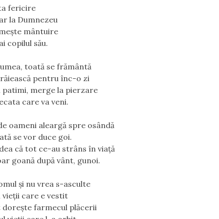
a fericire
oar la Dumnezeu
umește mântuire
ai copilul său.
lumea, toată se frământă
răiească pentru înc-o zi
 patimi, merge la pierzare
ecata care va veni.
de oameni aleargă spre osândă
ată se vor duce goi.
edea că tot ce-au strâns în viață
oar goană după vânt, gunoi.
omul și nu vrea s-asculte
vieții care e vestit
 dorește farmecul plăcerii