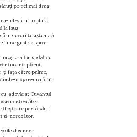
săruţi pe cel mai drag.
 cu-adevărat, o plată
 la Isus,
 că-n ceruri te aşteaptă
e lume grai de spus...
rimeşte-a Lui sudalme
rimi un mir plăcut,
e-ți faţa către palme,
ntinde-o spre-un sărut!
 cu-adevărat Cuvântul
ezeu netrecător,
ertfeşte-te purtându-l
at şi-ncrezător.
cările duşmane