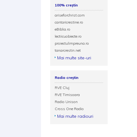
100% creștin
ariseforchrist.com
cantaricrestine.ro
eBiblia.ro
lectiicuobiecte.ro
proiectulimpreuna.ro
tanarcrestin.net
Mai multe site-uri
Radio creștin
RVE Cluj
RVE Timisoara
Radio Unison
Cross One Radio
Mai multe radiouri