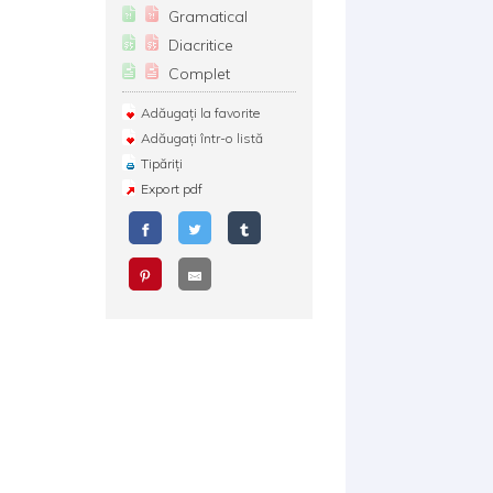
Gramatical
Diacritice
Complet
Adăugați la favorite
Adăugați într-o listă
Tipăriți
Export pdf