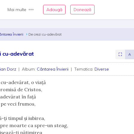
Mai multe
Adaugă
Donează
ântarea Învierii
De crezi cu-adevărat
i cu-adevărat
⛶
A
ian Dorz
| Album:
Cântarea Învierii
| Tematica:
Diverse
 cu-adevărat, o viaţă
promisă de Cristos,
-adevărat în faţă
r pe veci frumos,
-ţi timpul şi iubirea,
spre moarte ca spre-un steag,
işează-ți pătimirea