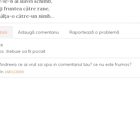
-le-n al slavei schimb,
-ţi fruntea către rane,
nălţa-o către-un nimb...
arii
Adaugă comentariu
Raportează o problemă
te
s...trebuie sa fii pocait
ndreea ce ai vrut sa spui in comentariul tau? ce nu este frumos?
 în
16/01/2009