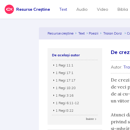
Resurse Creștine
Text
Audio
Video
Biblia
Resurse creștine
Text
Poezii
Traian Dorz
C
De crez
De același autor
1 Regi 11:1
Autor:
Tra
1 Regi 17:1
De crezi
1 Regi 17:17
de veci 
1 Regi 18:20
de ai cu
1 Regi 3:16
un viito
1 Regi 6:11-12
1 Regi 8:22
Atunci dă
Inainte
privind 
şi-mbrăţ