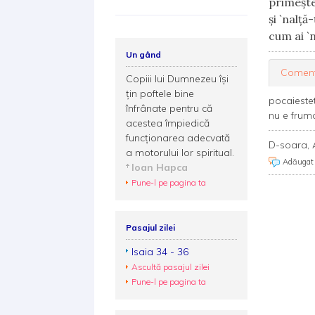
primeşte
şi `nalţă
cum ai `
Un gând
Coment
Copiii lui Dumnezeu își
țin poftele bine
pocaieste
înfrânate pentru că
nu e frumo
acestea împiedică
funcționarea adecvată
D-soara, A
a motorului lor spiritual.
Adăugat
Ioan Hapca
Pune-l pe pagina ta
Pasajul zilei
Isaia 34 - 36
Ascultă pasajul zilei
Pune-l pe pagina ta