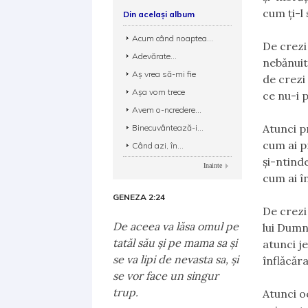
cum ţi-l 
Din același album
Acum când noaptea...
De crezi
Adevărate...
nebănuită
Aș vrea să-mi fie
de crezi
Așa vom trece
ce nu-i p
Avem o-ncredere...
Atunci p
Binecuvântează-i...
cum ai p
Când azi, în...
şi-ntind
Inainte
cum ai î
GENEZA 2:24
De crezi
De aceea va lăsa omul pe
lui Dumn
tatăl său şi pe mama sa şi
atunci j
se va lipi de nevasta sa, şi
înflăcăr
se vor face un singur
trup.
Atunci o