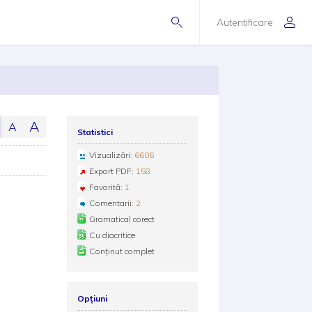
Autentificare
A
A
Statistici
Vizualizări:
6606
Export PDF:
158
Favorită:
1
Comentarii:
2
Gramatical corect
Cu diacritice
Conținut complet
Opțiuni