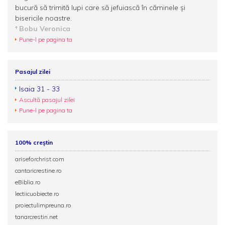
bucură să trimită lupi care să jefuiască în căminele şi
bisericile noastre.
Bobu Veronica
Pune-l pe pagina ta
Pasajul zilei
Isaia 31 - 33
Ascultă pasajul zilei
Pune-l pe pagina ta
100% creștin
ariseforchrist.com
cantaricrestine.ro
eBiblia.ro
lectiicuobiecte.ro
proiectulimpreuna.ro
tanarcrestin.net