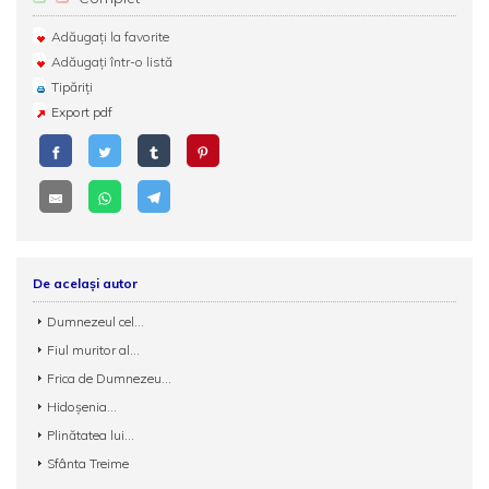
Adăugați la favorite
Adăugați într-o listă
Tipăriți
Export pdf
De același autor
Dumnezeul cel...
Fiul muritor al...
Frica de Dumnezeu...
Hidoșenia...
Plinătatea lui...
Sfânta Treime