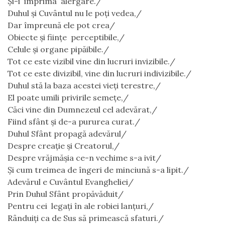
Și-i  imprimâ  alergare./ 
Duhul și Cuvântul nu le poți vedea,/
Dar împreună ele pot crea/ 
Obiecte și ființe  perceptibile,/
Celule și organe pipăibile./
Tot ce este vizibil vine din lucruri invizibile./
Tot ce este divizibil, vine din lucruri indivizibile./ 
Duhul stă la baza acestei vieți terestre,/
El poate umili privirile semețe,/
Căci vine din Dumnezeul cel adevărat,/
Fiind sfânt și de-a pururea curat./
Duhul Sfânt propagă adevărul/
Despre creație și Creatorul,/
Despre vrăjmășia ce-n vechime s-a ivit/ 
Și cum treimea de îngeri de minciună s-a lipit./
Adevărul e Cuvântul Evangheliei/ 
Prin Duhul Sfânt propăvăduit/ 
Pentru cei  legați în ale robiei lanțuri,/ 
Rânduiți ca de Sus să primească sfaturi./  