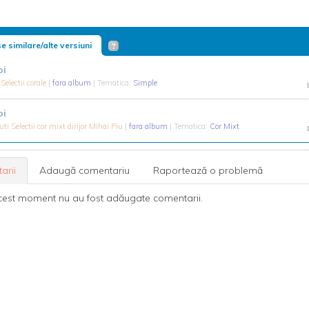
e similare/alte versiuni
oi
Selectii corale
|
fara album
| Tematica:
Simple
oi
ti Selectii cor mixt dirijor Mihai Piu
|
fara album
| Tematica:
Cor Mixt
arii
Adaugă comentariu
Raportează o problemă
cest moment nu au fost adăugate comentarii.