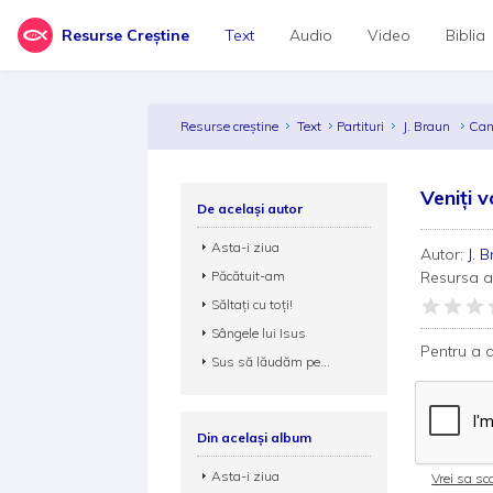
Resurse Creștine
Text
Audio
Video
Biblia
Resurse creștine
Text
Partituri
J. Braun
Can
Veniți v
De același autor
Asta-i ziua
Autor:
J. 
Păcătuit-am
Resursa 
Săltați cu toți!
Sângele lui Isus
Pentru a d
Sus să lăudăm pe...
Din același album
Asta-i ziua
Vrei sa sca