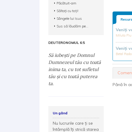
Păcătuit-am
Săltați cu toți!
Sângele lui Isus
Resurs
Sus să lăudăm pe...
Veniți v
Miluta Piu 
DEUTERONOMUL 6:5
Veniți v
Betel Radau
Să iubeşti pe Domnul
Dumnezeul tău cu toată
inima ta, cu tot sufletul
Coment
tău şi cu toată puterea
ta.
Până în a
Un gând
Nu lucrurile care ți se
întâmplă îți strică starea