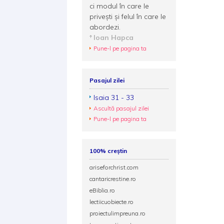
ci modul în care le
privești și felul în care le
abordezi.
Ioan Hapca
Pune-l pe pagina ta
Pasajul zilei
Isaia 31 - 33
Ascultă pasajul zilei
Pune-l pe pagina ta
100% creștin
ariseforchrist.com
cantaricrestine.ro
eBiblia.ro
lectiicuobiecte.ro
proiectulimpreuna.ro