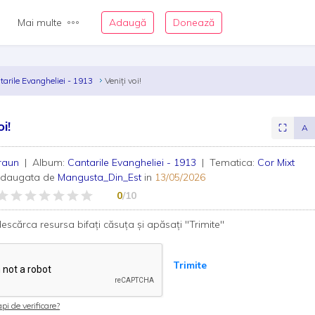
Mai multe
Adaugă
Donează
tarile Evangheliei - 1913
Veniți voi!
oi!
⛶
A
Braun
| Album:
Cantarile Evangheliei - 1913
| Tematica:
Cor Mixt
adaugata de
Mangusta_Din_Est
in
13/05/2026
0
/10
escărca resursa bifați căsuța și apăsați "Trimite"
Trimite
pi de verificare?