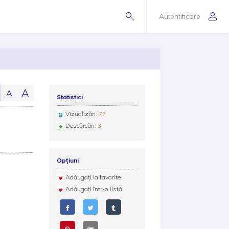
Autentificare
A
A
Statistici
Vizualizări:
77
Descărcări:
3
Opțiuni
Adăugați la favorite
Adăugați într-o listă