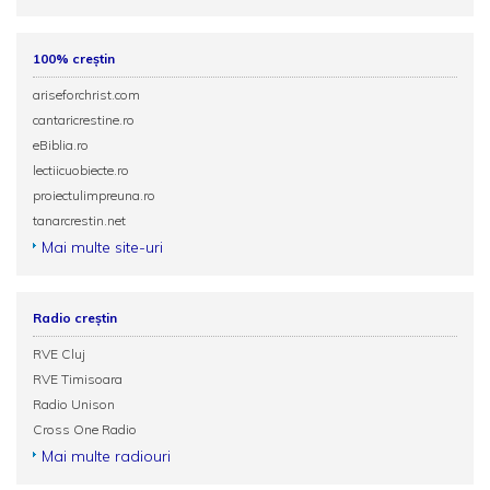
100% creștin
ariseforchrist.com
cantaricrestine.ro
eBiblia.ro
lectiicuobiecte.ro
proiectulimpreuna.ro
tanarcrestin.net
Mai multe site-uri
Radio creștin
RVE Cluj
RVE Timisoara
Radio Unison
Cross One Radio
Mai multe radiouri