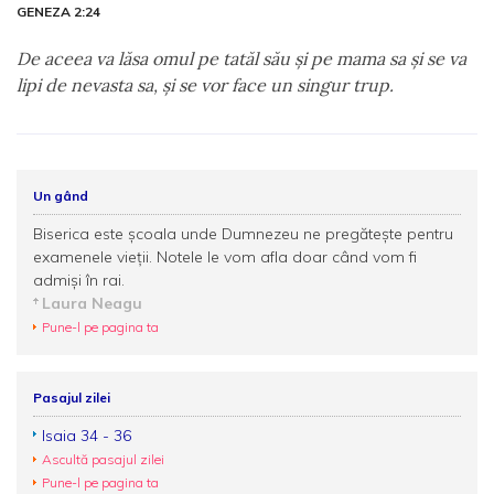
GENEZA 2:24
De aceea va lăsa omul pe tatăl său şi pe mama sa şi se va
lipi de nevasta sa, şi se vor face un singur trup.
Un gând
Biserica este şcoala unde Dumnezeu ne pregăteşte pentru
examenele vieţii. Notele le vom afla doar când vom fi
admişi în rai.
Laura Neagu
Pune-l pe pagina ta
Pasajul zilei
Isaia 34 - 36
Ascultă pasajul zilei
Pune-l pe pagina ta