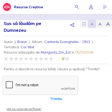
Resurse Creștine
Sus să lăudăm pe
A
A
⛶
A
Dumnezeu
Autor:
J. Braun
| Album:
Cantarile Evangheliei - 1913
|
Tematica:
Cor Mixt
Resursa adaugata de
Mangusta_Din_Est
in
05/03/2026
0
/10
Pentru a descărca resursa bifați căsuța și apăsați "Trimite"
Trimite
Vrei sa scapi de verificare?