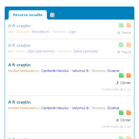
Resurse inrudite
A fi creștin
Ioan Chiuzan
|
fara album
| Tematica:
Copii
Poezie
A fi creștin
Ioan Vasiu
|
Zbor spre lumină
| Tematica:
Zidire spirituala
Poezie
A fi creștin
Nicolae Moldoveanu
|
Cantarile Harului - Volumul 6
| Tematica:
Diverse
Cântec
Confirmata de 1 ori
A fi creștin
Nicolae Moldoveanu
|
Cantarile Harului - Volumul 6
| Tematica:
Diverse
Cântec
Confirmata de 2 ori