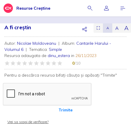
Resurse Creștine
A fi creștin
A
A
⛶
A
Autor:
Nicolae Moldoveanu
| Album:
Cantarile Harului -
Volumul 6
| Tematica:
Simple
Resursa adaugata de
dinu_estera
in
26/11/2023
0
/10
Pentru a descărca resursa bifați căsuța și apăsați "Trimite"
Trimite
Vrei sa scapi de verificare?