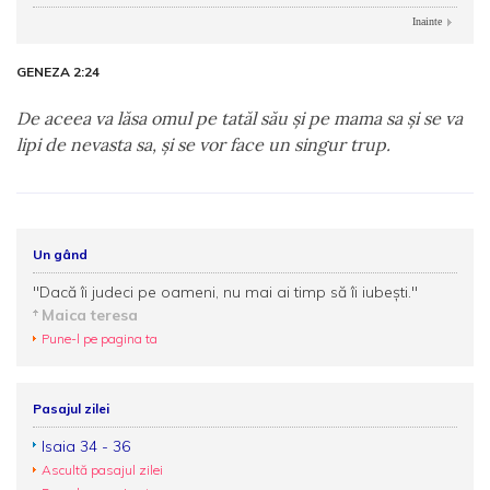
Inainte
GENEZA 2:24
De aceea va lăsa omul pe tatăl său şi pe mama sa şi se va
lipi de nevasta sa, şi se vor face un singur trup.
Un gând
"Dacă îi judeci pe oameni, nu mai ai timp să îi iubeşti."
Maica teresa
Pune-l pe pagina ta
Pasajul zilei
Isaia 34 - 36
Ascultă pasajul zilei