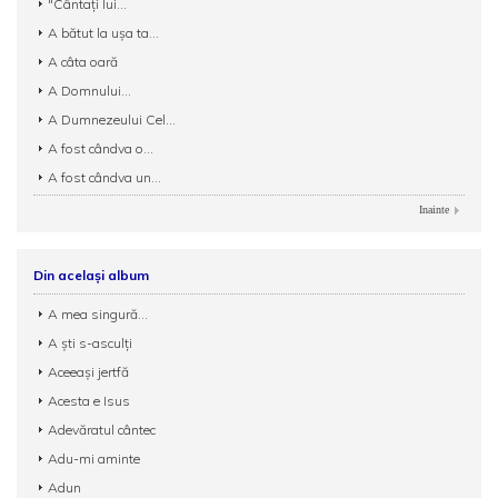
"Cântați lui...
A bătut la ușa ta...
A câta oară
A Domnului...
A Dumnezeului Cel...
A fost cândva o...
A fost cândva un...
Inainte
Din același album
A mea singură...
A ști s-asculți
Aceeași jertfă
Acesta e Isus
Adevăratul cântec
Adu-mi aminte
Adun