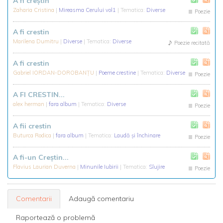
A fi creștin
Zaharia Cristina
|
Mireasma Cerului vol1
| Tematica:
Diverse
Poezie
A fi crestin
Marilena Dumitru
|
Diverse
| Tematica:
Diverse
Poezie recitată
A fi crestin
Gabriel IORDAN-DOROBANŢU
|
Poeme crestine
| Tematica:
Diverse
Poezie
A FI CRESTIN...
alex herman
|
fara album
| Tematica:
Diverse
Poezie
A fii crestin
Buturca Rodica
|
fara album
| Tematica:
Laudă și închinare
Poezie
A fi-un Creştin...
Flavius Laurian Duverna
|
Minunile Iubirii
| Tematica:
Slujire
Poezie
Comentarii
Adaugă comentariu
Raportează o problemă