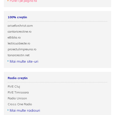
Pune-l pe pagina ta
100% creștin
ariseforchrist.com
cantaricrestine.ro
eBiblia.ro
lectiicuobiecte.ro
proiectulimpreuna.ro
tanarcrestin.net
Mai multe site-uri
Radio creștin
RVE Cluj
RVE Timisoara
Radio Unison
Cross One Radio
Mai multe radiouri