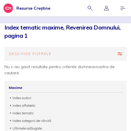
Resurse Creștine
Index tematic maxime, Revenirea Domnului,
pagina 1
DESCHIDE FILTRELE
Nu s-au gasit rezultate pentru criteriile dumneavoastra de
cautare.
Maxime
Index autori
Index alfabetic
Index tematic
Index categorii de vârstă
Ultimele adăugate