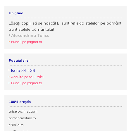
Un gând
Lăsați copiii să se nască! Ei sunt reflexia stelelor pe pământ!
Sunt stelele pământului!
Alexandrina Tulics
Pune-l pe pagina ta
Pasajul zilei
Isaia 34 - 36
Ascultă pasajul zilei
Pune-l pe pagina ta
100% creștin
ariseforchrist.com
cantaricrestine.ro
eBiblia.ro