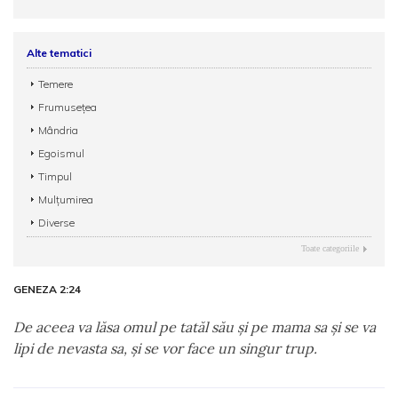
Alte tematici
Temere
Frumusețea
Mândria
Egoismul
Timpul
Mulțumirea
Diverse
Toate categoriile
GENEZA 2:24
De aceea va lăsa omul pe tatăl său şi pe mama sa şi se va
lipi de nevasta sa, şi se vor face un singur trup.