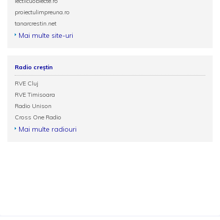
lectiicuobiecte.ro
proiectulimpreuna.ro
tanarcrestin.net
Mai multe site-uri
Radio creștin
RVE Cluj
RVE Timisoara
Radio Unison
Cross One Radio
Mai multe radiouri