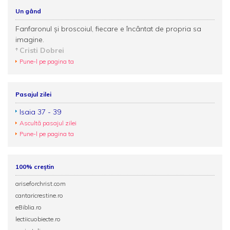
Un gând
Fanfaronul şi broscoiul, fiecare e încântat de propria sa
imagine.
Cristi Dobrei
Pune-l pe pagina ta
Pasajul zilei
Isaia 37 - 39
Ascultă pasajul zilei
Pune-l pe pagina ta
100% creștin
ariseforchrist.com
cantaricrestine.ro
eBiblia.ro
lectiicuobiecte.ro