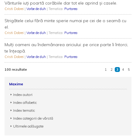
Vânturile iuţi poartã corãbiile dar tot ele aprind şi casele.
Cristi Dobrei
|
Vorbe de duh
| Tematica:
Purtarea
Strigãtele celui fãrã minte sperie numai pe cei de o seamã cu
el.
Cristi Dobrei
|
Vorbe de duh
| Tematica:
Purtarea
Mulţi oameni au îndemânarea ariciului: pe orice parte îi întorci,
te înţeapã.
Cristi Dobrei
|
Vorbe de duh
| Tematica:
Purtarea
100 rezultate
1
2
3
4
5
Maxime
Index autori
Index alfabetic
Index tematic
Index categorii de vârstă
Ultimele adăugate