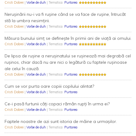
Cristi Dobrei
|
Vorbe de duh
| Tematica:
Purtarea
Neruşinãrii nu-i va fi ruşine când se va face de ruşine, întrucât
stã la umbra nesimţirii.
Cristi Dobrei
|
Vorbe de duh
| Tematica:
Purtarea
Mãsura bunului simţ se defineşte în primii ani de viaţã ai omului.
Cristi Dobrei
|
Vorbe de duh
| Tematica:
Purtarea
De lipsa de ruşine a neruşinatului se ruşineazã mai degrabã cel
ruşinos, chiar dacã nu are nici o legãturã cu faptele ruşinoase
ale celui în cauzã.
Cristi Dobrei
|
Vorbe de duh
| Tematica:
Purtarea
Cum se vor purta oare copiii copilului alintat?
Cristi Dobrei
|
Vorbe de duh
| Tematica:
Purtarea
Ce-i pasã furtunii câţi copaci rãmân rupţi în urma ei?
Cristi Dobrei
|
Vorbe de duh
| Tematica:
Purtarea
Faptele noastre de azi sunt istoria de mâine a urmaşilor.
Cristi Dobrei
|
Vorbe de duh
| Tematica:
Purtarea