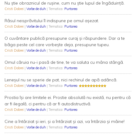
Nu ştie obraznicul de ruşine, cum nu ştie lupul de îngãduinţã.
Cristi Dobrei
|
Vorbe de duh
| Tematica:
Purtarea
Râsul neisprãvitului îl indispune pe omul aşezat.
Cristi Dobrei
|
Vorbe de duh
| Tematica:
Purtarea
O cuvântare publicã presupune curaj şi rãspundere. Dar a te
bãga peste cel care vorbeşte deja, presupune tupeu.
Cristi Dobrei
|
Vorbe de duh
| Tematica:
Purtarea
Omul cãruia nu-i pasã de tine, te va saluta cu mâna stângã.
Cristi Dobrei
|
Vorbe de duh
| Tematica:
Purtarea
Leneşul nu se sperie de pat, nici rechinul de apã adâncã.
Cristi Dobrei
|
Vorbe de duh
| Tematica:
Purtarea
Prostia îşi are limitele ei. Prostie absolută nu există, nu pentru că
ar fi ilegală, ci pentru că ar fi autodistructivă.
Cristi Dobrei
|
Vorbe de duh
| Tematica:
Purtarea
Cine a întârziat şi ieri, şi a întârziat şi azi, va întârzia şi mâine!
Cristi Dobrei
|
Vorbe de duh
| Tematica:
Purtarea