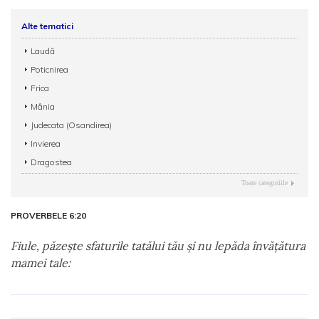
Alte tematici
Laudă
Poticnirea
Frica
Mânia
Judecata (Osandirea)
Invierea
Dragostea
Toate categoriile
PROVERBELE 6:20
Fiule, păzeşte sfaturile tatălui tău şi nu lepăda învăţătura
mamei tale: