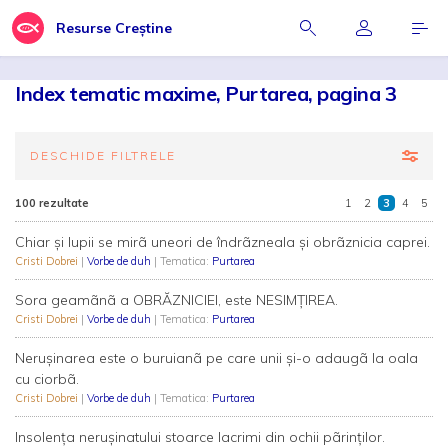
Resurse Creștine
Index tematic maxime, Purtarea, pagina 3
DESCHIDE FILTRELE
100 rezultate
1
2
3
4
5
Chiar şi lupii se mirã uneori de îndrãzneala şi obrãznicia caprei.
Cristi Dobrei
|
Vorbe de duh
| Tematica:
Purtarea
Sora geamãnã a OBRĂZNICIEI, este NESIMŢIREA.
Cristi Dobrei
|
Vorbe de duh
| Tematica:
Purtarea
Neruşinarea este o buruianã pe care unii şi-o adaugã la oala
cu ciorbã.
Cristi Dobrei
|
Vorbe de duh
| Tematica:
Purtarea
Insolenţa neruşinatului stoarce lacrimi din ochii pãrinţilor.